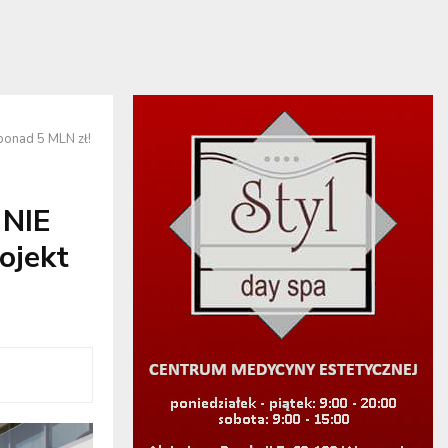
ponad 5 MLN zł!
 NIE
ojekt