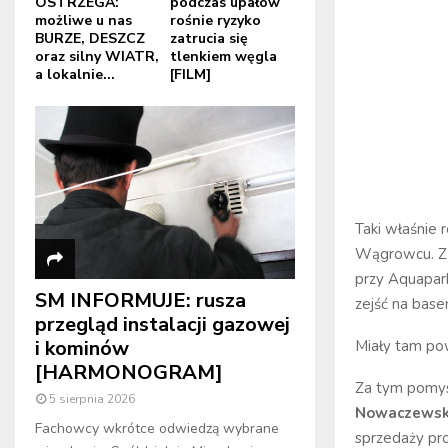
OSTRZEGA:
podczas upałów
możliwe u nas
rośnie ryzyko
BURZE, DESZCZ
zatrucia się
oraz silny WIATR,
tlenkiem węgla
a lokalnie...
[FILM]
Taki właśnie 
Wągrowcu. Z o
przy Aquapark
SM INFORMUJE: rusza
zejść na base
przegląd instalacji gazowej
i kominów
Miały tam pow
[HARMONOGRAM]
Za tym pomys
5 sierpnia 2026
Nowaczewsk
Fachowcy wkrótce odwiedzą wybrane
sprzedaży pro