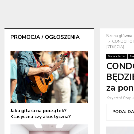
Strona główna
PROMOCJA / OGŁOSZENIA
CONDOHOTELU
[ZDJĘCIA]
Gorący temat
Go
CONDO
BĘDZIE
za pon
Krzysztof Czapu
Jaka gitara na początek?
PODAJ DAL
Klasyczna czy akustyczna?