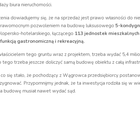
daży biura nieruchomości.
enia dowiadujemy się, że na sprzedaż jest prawo własności do ni
 prawomocnym pozwoleniem na budowę luksusowego
5-kondygn
lopersko-hotelarskiego, łączącego
113 jednostek mieszkalnych
ą
funkcją gastronomiczną i rekreacyjną.
właścicielem tego gruntu wraz z projektem, trzeba wydać 5,4 milio
 tego trzeba jeszcze doliczyć samą budowę obiektu z całą infrastr
o się stało, że pochodzący z Wągrowca przedsiębiorcy postanowil
ezygnować. Przypomnijmy jednak, że ta inwestycja rodziła się w wie
a budowę musiał nawet wydać sąd.