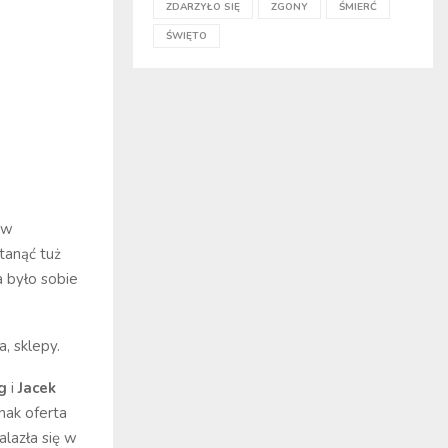
ZDARZYŁO SIĘ
ZGONY
ŚMIERĆ
ŚWIĘTO
 w
stanąć tuż
a było sobie
, sklepy.
g
i
Jacek
nak oferta
alazła się w