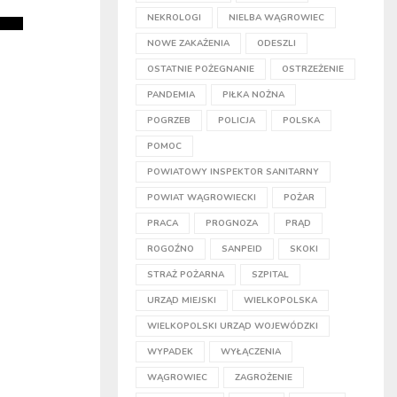
NEKROLOGI
NIELBA WĄGROWIEC
NOWE ZAKAŻENIA
ODESZLI
OSTATNIE POŻEGNANIE
OSTRZEŻENIE
PANDEMIA
PIŁKA NOŻNA
POGRZEB
POLICJA
POLSKA
POMOC
POWIATOWY INSPEKTOR SANITARNY
POWIAT WĄGROWIECKI
POŻAR
PRACA
PROGNOZA
PRĄD
ROGOŹNO
SANPEID
SKOKI
STRAŻ POŻARNA
SZPITAL
URZĄD MIEJSKI
WIELKOPOLSKA
WIELKOPOLSKI URZĄD WOJEWÓDZKI
WYPADEK
WYŁĄCZENIA
WĄGROWIEC
ZAGROŻENIE