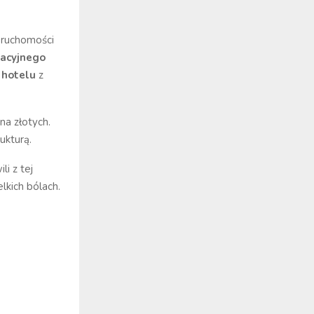
eruchomości
acyjnego
 hotelu
z
na złotych.
ukturą.
i z tej
lkich bólach.