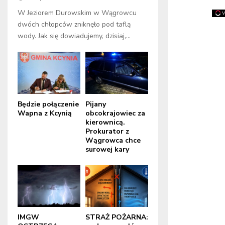
W Jeziorem Durowskim w Wągrowcu
dwóch chłopców zniknęło pod taflą
wody. Jak się dowiadujemy, dzisiaj,...
Będzie połączenie
Pijany
Wapna z Kcynią
obcokrajowiec za
kierownicą.
Prokurator z
Wągrowca chce
surowej kary
IMGW
STRAŻ POŻARNA: