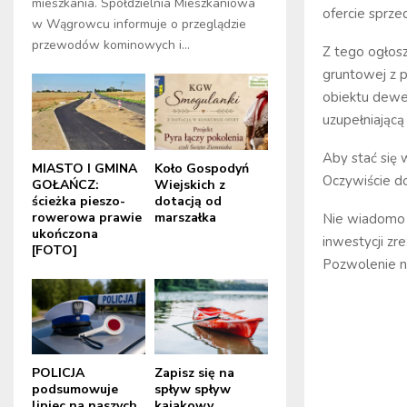
mieszkania. Spółdzielnia Mieszkaniowa
ofercie sprze
w Wągrowcu informuje o przeglądzie
przewodów kominowych i...
Z tego ogłosz
gruntowej z
obiektu dewe
uzupełniając
Aby stać się 
MIASTO I GMINA
Koło Gospodyń
Oczywiście do
GOŁAŃCZ:
Wiejskich z
ścieżka pieszo-
dotacją od
rowerowa prawie
marszałka
Nie wiadomo c
ukończona
inwestycji zr
[FOTO]
Pozwolenie n
POLICJA
Zapisz się na
podsumowuje
spływ spływ
lipiec na naszych
kajakowy