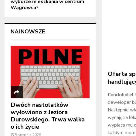
wyborze mieszkania w centrum
Wągrowca?
NAJNOWSZE
Oferta sp
handlując
Condohotel
deweloper bu
Dwóch nastolatków
Następnie wła
wyłowiono z Jeziora
wynajęcia lo
Durowskiego. Trwa walka
wypłaca mu cz
o ich życie
każdym momen
5 sierpnia 2026