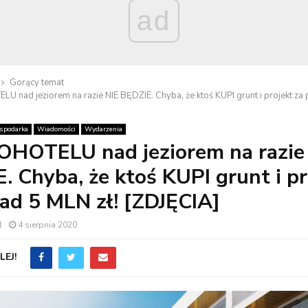
ad
Gorący temat
 nad jeziorem na razie NIE BĘDZIE. Chyba, że ktoś KUPI grunt i projekt za 
spodarka
Wiadomości
Wydarzenia
HOTELU nad jeziorem na razie
. Chyba, że ktoś KUPI grunt i pr
ad 5 MLN zł! [ZDJĘCIA]
l
4 sierpnia 2020
EJ!