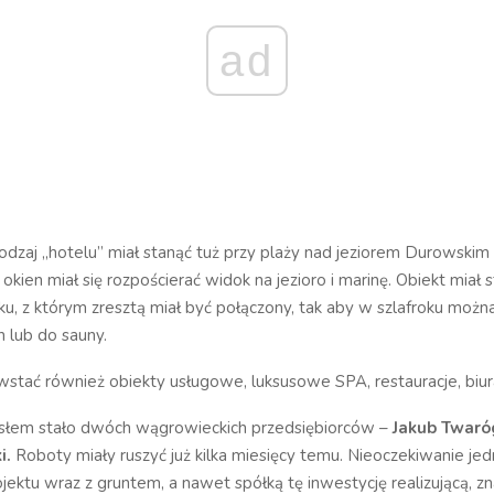
ad
rodzaj „hotelu” miał stanąć tuż przy plaży nad jeziorem Durowskim
kien miał się rozpościerać widok na jezioro i marinę. Obiekt miał 
u, z którym zresztą miał być połączony, tak aby w szlafroku możn
n lub do sauny.
stać również obiekty usługowe, luksusowe SPA, restauracje, biura
łem stało dwóch wągrowieckich przedsiębiorców –
Jakub Twaró
i.
Roboty miały ruszyć już kilka miesięcy temu. Nieoczekiwanie jed
jektu wraz z gruntem, a nawet spółką tę inwestycję realizującą, zn