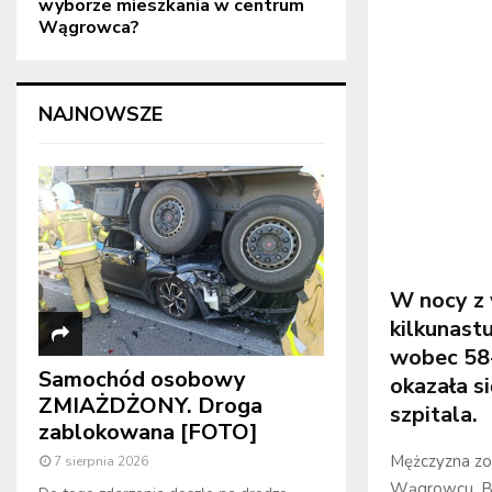
wyborze mieszkania w centrum
Wągrowca?
NAJNOWSZE
W nocy z 
kilkunastu
wobec 58-
Samochód osobowy
okazała s
ZMIAŻDŻONY. Droga
szpitala.
zablokowana [FOTO]
Mężczyzna zos
7 sierpnia 2026
Wągrowcu. By