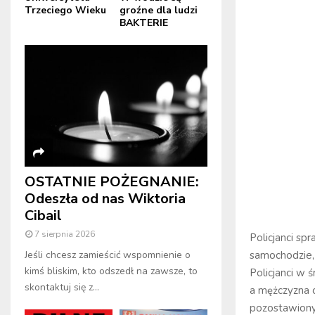
Trzeciego Wieku
groźne dla ludzi
BAKTERIE
OSTATNIE POŻEGNANIE:
Odeszła od nas Wiktoria
Cibail
7 sierpnia 2026
Policjanci sp
samochodzie, k
Jeśli chcesz zamieścić wspomnienie o
kimś bliskim, kto odszedł na zawsze, to
Policjanci w 
skontaktuj się z...
a mężczyzna c
pozostawiony