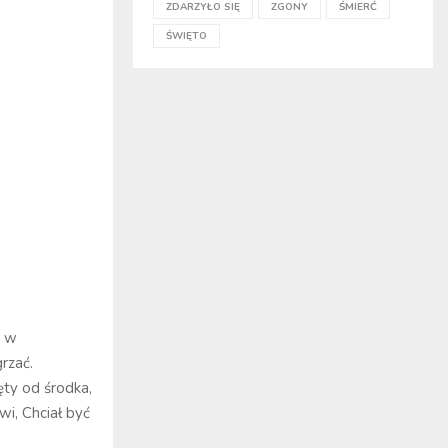
ZDARZYŁO SIĘ
ZGONY
ŚMIERĆ
ŚWIĘTO
ć w
grzać.
ęty od środka,
i, Chciał być