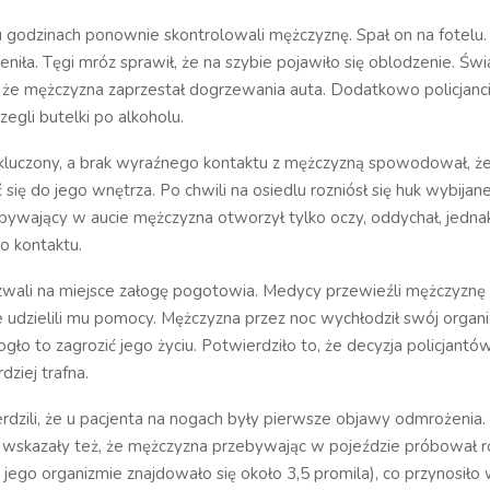
lku godzinach ponownie skontrolowali mężczyznę. Spał on na fotelu.
ieniła. Tęgi mróz sprawił, że na szybie pojawiło się oblodzenie. Św
 że mężczyzna zaprzestał dogrzewania auta. Dodatkowo policjanc
zegli butelki po alkoholu.
akluczony, a brak wyraźnego kontaktu z mężczyzną spowodował, że
 się do jego wnętrza. Po chwili na osiedlu rozniósł się huk wybijan
bywający w aucie mężczyzna otworzył tylko oczy, oddychał, jednak
o kontaktu.
zwali na miejsce załogę pogotowia. Medycy przewieźli mężczyznę 
ie udzielili mu pomocy. Mężczyzna przez noc wychłodził swój orga
gło to zagrozić jego życiu. Potwierdziło to, że decyzja policjantów
rdziej trafna.
rdzili, że u pacjenta na nogach były pierwsze objawy odmrożenia.
 wskazały też, że mężczyzna przebywając w pojeździe próbował ro
jego organizmie znajdowało się około 3,5 promila), co przynosiło