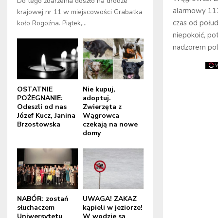
Do tego zdarzenia doszło na drodze
alarmowy 112
krajowej nr 11 w miejscowości Grabatka
czas od połud
koło Rogoźna. Piątek,...
niepokoić, pot
nadzorem pol
OSTATNIE
Nie kupuj,
POŻEGNANIE:
adoptuj.
Odeszli od nas
Zwierzęta z
Józef Kucz, Janina
Wągrowca
Brzostowska
czekają na nowe
domy
NABÓR: zostań
UWAGA! ZAKAZ
słuchaczem
kąpieli w jeziorze!
Uniwersytetu
W wodzie są