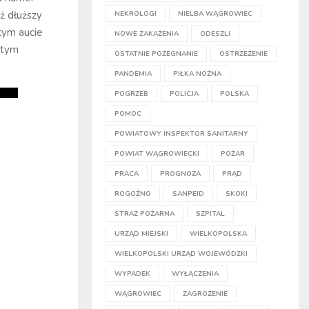
ż dłuższy
NEKROLOGI
NIELBA WĄGROWIEC
 tym aucie
NOWE ZAKAŻENIA
ODESZLI
jętym
OSTATNIE POŻEGNANIE
OSTRZEŻENIE
PANDEMIA
PIŁKA NOŻNA
POGRZEB
POLICJA
POLSKA
POMOC
POWIATOWY INSPEKTOR SANITARNY
POWIAT WĄGROWIECKI
POŻAR
PRACA
PROGNOZA
PRĄD
ROGOŹNO
SANPEID
SKOKI
STRAŻ POŻARNA
SZPITAL
URZĄD MIEJSKI
WIELKOPOLSKA
WIELKOPOLSKI URZĄD WOJEWÓDZKI
WYPADEK
WYŁĄCZENIA
WĄGROWIEC
ZAGROŻENIE