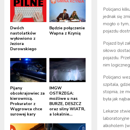
Policjanci ki
jednak się zm
mogło o tym,
Dwóch
Będzie połączenie
pojazdu dostr
nastolatków
Wapna z Kcynią
wyłowiono z
Pojazd był z
Jeziora
Durowskiego
siłowo dostać
pojazdu. Prze
nim logiczneg
Policjanci we
szpitala, gdz
Pijany
IMGW
stopnia, że mo
obcokrajowiec za
OSTRZEGA:
kierownicą.
możliwe u nas
była jak najba
Prokurator z
BURZE, DESZCZ
Wągrowca chce
oraz silny WIATR,
Lekarze stwie
surowej kary
a lokalnie...
laboratoryjne
alkoholem (w 