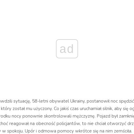
ad
rawdzili sytuację, 58-letni obywatel Ukrainy, postanowił noc spędzi
tóry został mu użyczony. Co jakiś czas uruchamiał silnik, aby się o
środku nocy ponownie skontrolowali mężczyznę. Pojazd był zamkni
hoć reagował na obecność policjantów, to nie chciał otworzyć drzw
 w spokoju. Upór i odmowa pomocy wkrótce się na nim zemściła.