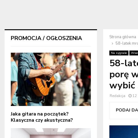
Strona główna
PROMOCJA / OGŁOSZENIA
58-latek mr
Na sygnale
Wiad
58-lat
porę w
wybić
Redakcja
12 
PODAJ DAL
Jaka gitara na początek?
Klasyczna czy akustyczna?