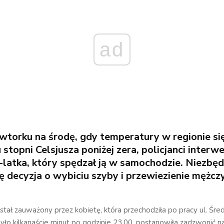
ad
wtorku na środę, gdy temperatury w regionie si
 stopni Celsjusza poniżej zera, policjanci interw
latka, który spędzał ją w samochodzie. Niezbę
ię decyzja o wybiciu szyby i przewiezienie mężcz
tał zauważony przez kobietę, która przechodziła po pracy ul. Śre
ło kilkanaście minut po godzinie 23.00, postanowiła zadzwonić n