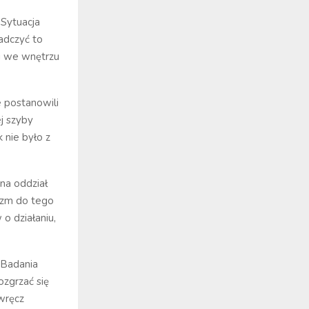
 Sytuacja
iadczyć to
i we wnętrzu
 postanowili
ej szyby
 nie było z
na oddział
nizm do tego
 o działaniu,
 Badania
zgrzać się
 wręcz