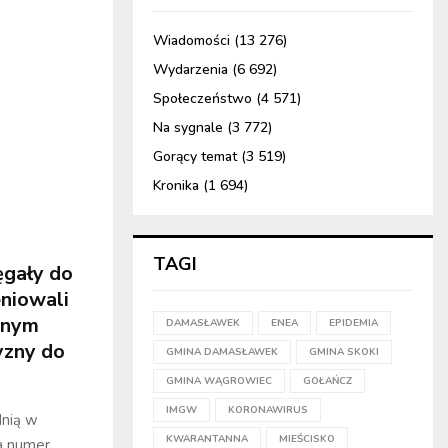
Wiadomości
(13 276)
Wydarzenia
(6 692)
Społeczeństwo
(4 571)
Na sygnale
(3 772)
Gorący temat
(3 519)
Kronika
(1 694)
TAGI
ęgały do
eniowali
dnym
DAMASŁAWEK
ENEA
EPIDEMIA
yzny do
GMINA DAMASŁAWEK
GMINA SKOKI
GMINA WĄGROWIEC
GOŁAŃCZ
IMGW
KORONAWIRUS
dnią w
KWARANTANNA
MIEŚCISKO
a numer