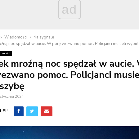
ad
Wiadomości
Na sygnale
oźną noc spędzał w aucie. W porę wezwano pomoc. Policjanci musieli wybić
omości
ek mroźną noc spędzał w aucie.
ezwano pomoc. Policjanci musie
 szybę
stycznia 2024
EJ!