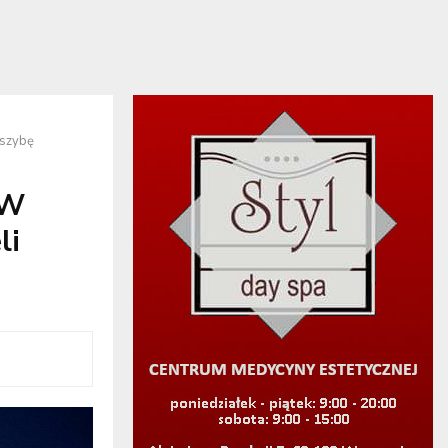
 szybę
 W
li