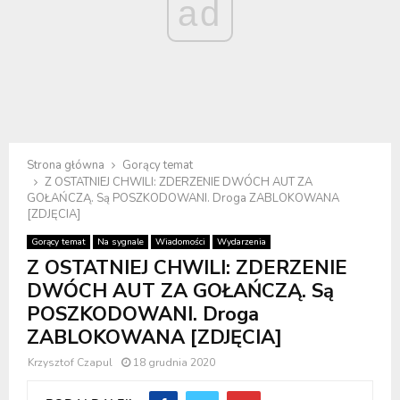
ad
Strona główna
Gorący temat
Z OSTATNIEJ CHWILI: ZDERZENIE DWÓCH AUT ZA
GOŁAŃCZĄ. Są POSZKODOWANI. Droga ZABLOKOWANA
[ZDJĘCIA]
Gorący temat
Na sygnale
Wiadomości
Wydarzenia
Z OSTATNIEJ CHWILI: ZDERZENIE
DWÓCH AUT ZA GOŁAŃCZĄ. Są
POSZKODOWANI. Droga
ZABLOKOWANA [ZDJĘCIA]
Krzysztof Czapul
18 grudnia 2020