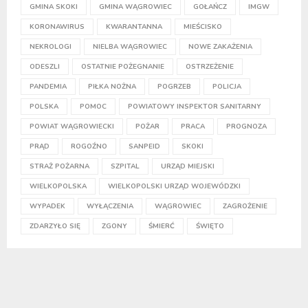
GMINA SKOKI
GMINA WĄGROWIEC
GOŁAŃCZ
IMGW
KORONAWIRUS
KWARANTANNA
MIEŚCISKO
NEKROLOGI
NIELBA WĄGROWIEC
NOWE ZAKAŻENIA
ODESZLI
OSTATNIE POŻEGNANIE
OSTRZEŻENIE
PANDEMIA
PIŁKA NOŻNA
POGRZEB
POLICJA
POLSKA
POMOC
POWIATOWY INSPEKTOR SANITARNY
POWIAT WĄGROWIECKI
POŻAR
PRACA
PROGNOZA
PRĄD
ROGOŹNO
SANPEID
SKOKI
STRAŻ POŻARNA
SZPITAL
URZĄD MIEJSKI
WIELKOPOLSKA
WIELKOPOLSKI URZĄD WOJEWÓDZKI
WYPADEK
WYŁĄCZENIA
WĄGROWIEC
ZAGROŻENIE
ZDARZYŁO SIĘ
ZGONY
ŚMIERĆ
ŚWIĘTO