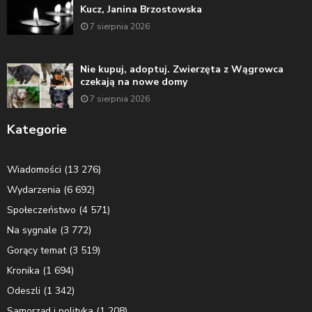
Kucz, Janina Brzostowska
7 sierpnia 2026
Nie kupuj, adoptuj. Zwierzęta z Wągrowca
czekają na nowe domy
7 sierpnia 2026
Kategorie
Wiadomości
(13 276)
Wydarzenia
(6 692)
Społeczeństwo
(4 571)
Na sygnale
(3 772)
Gorący temat
(3 519)
Kronika
(1 694)
Odeszli
(1 342)
Samorząd i polityka
(1 208)