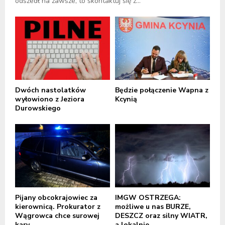
odszedł na zawsze, to skontaktuj się z...
Dwóch nastolatków
Będzie połączenie Wapna z
wyłowiono z Jeziora
Kcynią
Durowskiego
Pijany obcokrajowiec za
IMGW OSTRZEGA:
kierownicą. Prokurator z
możliwe u nas BURZE,
Wągrowca chce surowej
DESZCZ oraz silny WIATR,
kary
a lokalnie...