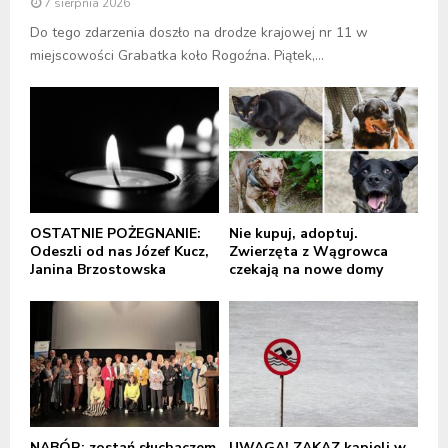
7 sierpnia 2026
Do tego zdarzenia doszło na drodze krajowej nr 11 w
miejscowości Grabatka koło Rogoźna. Piątek,...
OSTATNIE POŻEGNANIE:
Nie kupuj, adoptuj.
Odeszli od nas Józef Kucz,
Zwierzęta z Wągrowca
Janina Brzostowska
czekają na nowe domy
NABÓR: zostań słuchaczem
UWAGA! ZAKAZ kąpieli w