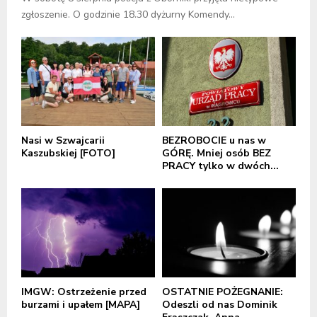
zgłoszenie. O godzinie 18.30 dyżurny Komendy...
Nasi w Szwajcarii
BEZROBOCIE u nas w
Kaszubskiej [FOTO]
GÓRĘ. Mniej osób BEZ
PRACY tylko w dwóch...
IMGW: Ostrzeżenie przed
OSTATNIE POŻEGNANIE:
burzami i upałem [MAPA]
Odeszli od nas Dominik