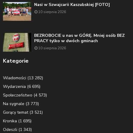
Nasi w Szwajcarii Kaszubskiej [FOTO]
10 sierpnia 2026
BEZROBOCIE u nas w GÓRĘ. Mniej osób BEZ
PRACY tylko w dwóch gminach
10 sierpnia 2026
Kategorie
Wiadomości
(13 282)
Wydarzenia
(6 695)
Społeczeństwo
(4 573)
Na sygnale
(3 773)
Gorący temat
(3 521)
Kronika
(1 695)
Odeszli
(1 343)