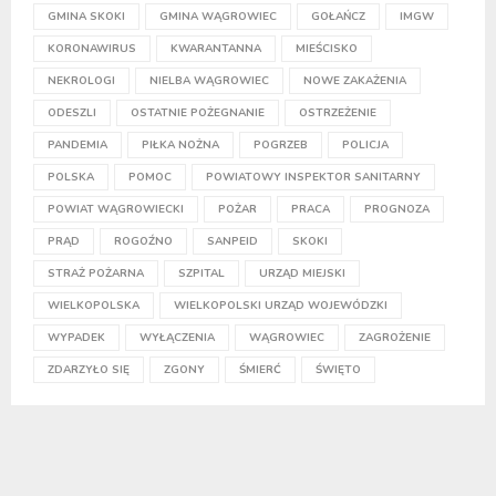
GMINA SKOKI
GMINA WĄGROWIEC
GOŁAŃCZ
IMGW
KORONAWIRUS
KWARANTANNA
MIEŚCISKO
NEKROLOGI
NIELBA WĄGROWIEC
NOWE ZAKAŻENIA
ODESZLI
OSTATNIE POŻEGNANIE
OSTRZEŻENIE
PANDEMIA
PIŁKA NOŻNA
POGRZEB
POLICJA
POLSKA
POMOC
POWIATOWY INSPEKTOR SANITARNY
POWIAT WĄGROWIECKI
POŻAR
PRACA
PROGNOZA
PRĄD
ROGOŹNO
SANPEID
SKOKI
STRAŻ POŻARNA
SZPITAL
URZĄD MIEJSKI
WIELKOPOLSKA
WIELKOPOLSKI URZĄD WOJEWÓDZKI
WYPADEK
WYŁĄCZENIA
WĄGROWIEC
ZAGROŻENIE
ZDARZYŁO SIĘ
ZGONY
ŚMIERĆ
ŚWIĘTO