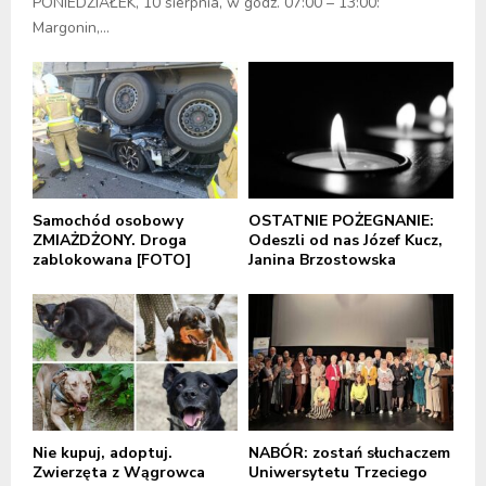
PONIEDZIAŁEK, 10 sierpnia, w godz. 07:00 – 13:00:
Margonin,...
Samochód osobowy
OSTATNIE POŻEGNANIE:
ZMIAŻDŻONY. Droga
Odeszli od nas Józef Kucz,
zablokowana [FOTO]
Janina Brzostowska
Nie kupuj, adoptuj.
NABÓR: zostań słuchaczem
Zwierzęta z Wągrowca
Uniwersytetu Trzeciego