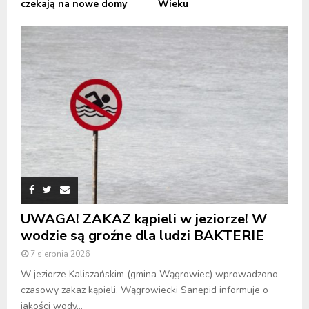
czekają na nowe domy
Wieku
UWAGA! ZAKAZ kąpieli w jeziorze! W
wodzie są groźne dla ludzi BAKTERIE
7 sierpnia 2026
W jeziorze Kaliszańskim (gmina Wągrowiec) wprowadzono
czasowy zakaz kąpieli. Wągrowiecki Sanepid informuje o
jakości wody...