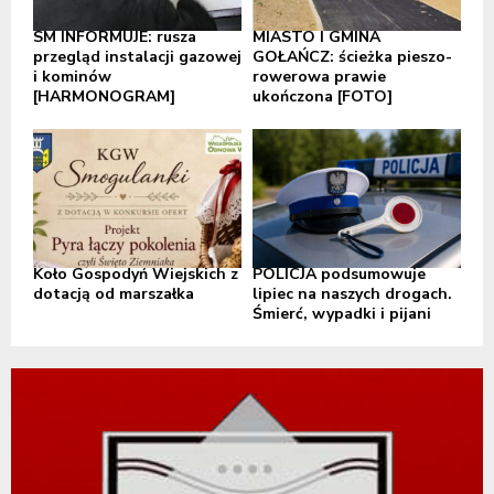
SM INFORMUJE: rusza
MIASTO I GMINA
przegląd instalacji gazowej
GOŁAŃCZ: ścieżka pieszo-
i kominów
rowerowa prawie
[HARMONOGRAM]
ukończona [FOTO]
Koło Gospodyń Wiejskich z
POLICJA podsumowuje
dotacją od marszałka
lipiec na naszych drogach.
Śmierć, wypadki i pijani