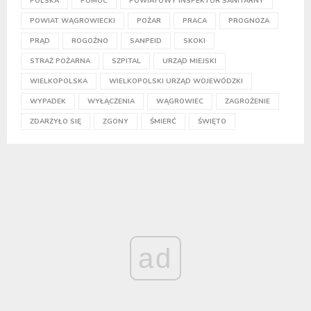
POLSKA
POMOC
POWIATOWY INSPEKTOR SANITARNY
POWIAT WĄGROWIECKI
POŻAR
PRACA
PROGNOZA
PRĄD
ROGOŹNO
SANPEID
SKOKI
STRAŻ POŻARNA
SZPITAL
URZĄD MIEJSKI
WIELKOPOLSKA
WIELKOPOLSKI URZĄD WOJEWÓDZKI
WYPADEK
WYŁĄCZENIA
WĄGROWIEC
ZAGROŻENIE
ZDARZYŁO SIĘ
ZGONY
ŚMIERĆ
ŚWIĘTO
ad