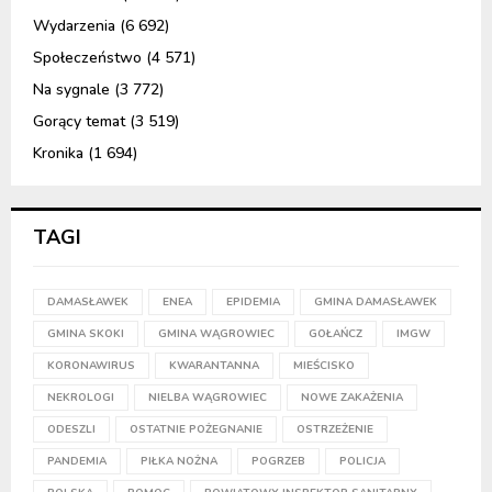
Wydarzenia
(6 692)
Społeczeństwo
(4 571)
Na sygnale
(3 772)
Gorący temat
(3 519)
Kronika
(1 694)
TAGI
DAMASŁAWEK
ENEA
EPIDEMIA
GMINA DAMASŁAWEK
GMINA SKOKI
GMINA WĄGROWIEC
GOŁAŃCZ
IMGW
KORONAWIRUS
KWARANTANNA
MIEŚCISKO
NEKROLOGI
NIELBA WĄGROWIEC
NOWE ZAKAŻENIA
ODESZLI
OSTATNIE POŻEGNANIE
OSTRZEŻENIE
PANDEMIA
PIŁKA NOŻNA
POGRZEB
POLICJA