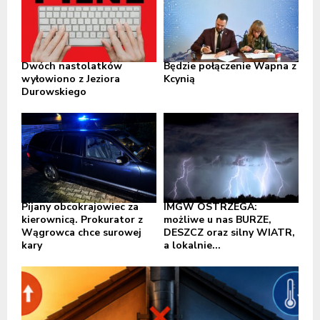
Dwóch nastolatków
Będzie połączenie Wapna z
wyłowiono z Jeziora
Kcynią
Durowskiego
Pijany obcokrajowiec za
IMGW OSTRZEGA:
kierownicą. Prokurator z
możliwe u nas BURZE,
Wągrowca chce surowej
DESZCZ oraz silny WIATR,
kary
a lokalnie...