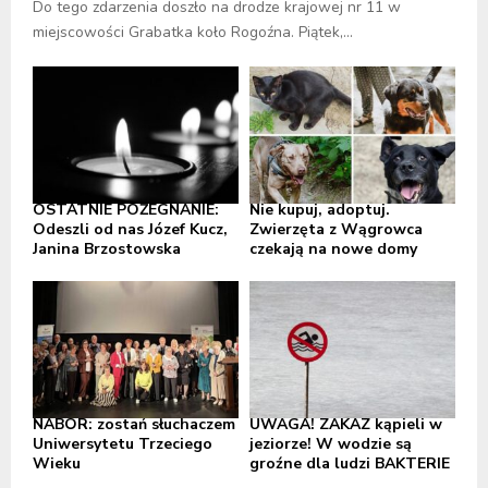
Do tego zdarzenia doszło na drodze krajowej nr 11 w
miejscowości Grabatka koło Rogoźna. Piątek,...
OSTATNIE POŻEGNANIE:
Nie kupuj, adoptuj.
Odeszli od nas Józef Kucz,
Zwierzęta z Wągrowca
Janina Brzostowska
czekają na nowe domy
NABÓR: zostań słuchaczem
UWAGA! ZAKAZ kąpieli w
Uniwersytetu Trzeciego
jeziorze! W wodzie są
Wieku
groźne dla ludzi BAKTERIE