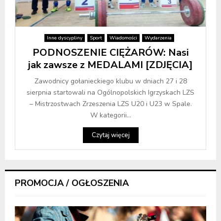
Inne dyscypliny
Sport
Wiadomości
Wydarzenia
PODNOSZENIE CIĘŻARÓW: Nasi
jak zawsze z MEDALAMI [ZDJĘCIA]
Zawodnicy gołanieckiego klubu w dniach 27 i 28
sierpnia startowali na Ogólnopolskich Igrzyskach LZS
– Mistrzostwach Zrzeszenia LZS U20 i U23 w Spale.
W kategorii...
Czytaj więcej
PROMOCJA / OGŁOSZENIA