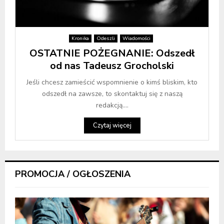
Kronika
Odeszli
Wiadomości
OSTATNIE POŻEGNANIE: Odszedł
od nas Tadeusz Grocholski
Jeśli chcesz zamieścić wspomnienie o kimś bliskim, kto
odszedł na zawsze, to skontaktuj się z naszą
redakcją....
Czytaj więcej
PROMOCJA / OGŁOSZENIA