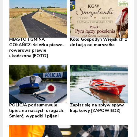
MIASTO I GMINA
Koło Gospodyń Wiejskich z
GOŁAŃCZ: ścieżka pieszo-
dotacją od marszałka
rowerowa prawie
ukończona [FOTO]
POLICJA podsumowuje
Zapisz się na spływ spływ
lipiec na naszych drogach.
kajakowy [ZAPOWIEDŹ]
Śmierć, wypadki i pijani