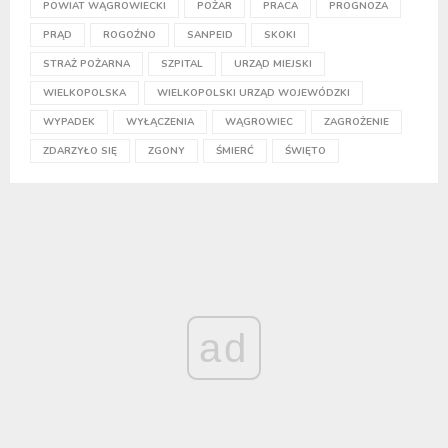
POWIAT WĄGROWIECKI
POŻAR
PRACA
PROGNOZA
PRĄD
ROGOŹNO
SANPEID
SKOKI
STRAŻ POŻARNA
SZPITAL
URZĄD MIEJSKI
WIELKOPOLSKA
WIELKOPOLSKI URZĄD WOJEWÓDZKI
WYPADEK
WYŁĄCZENIA
WĄGROWIEC
ZAGROŻENIE
ZDARZYŁO SIĘ
ZGONY
ŚMIERĆ
ŚWIĘTO
ad