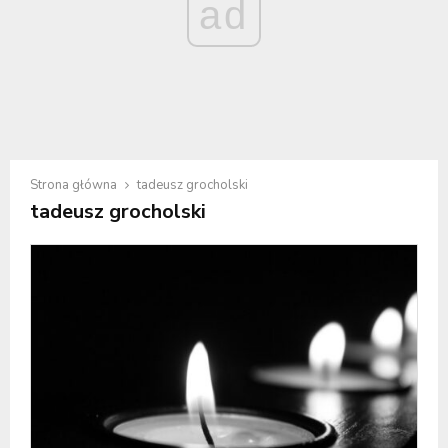
ad
Strona główna
tadeusz grocholski
tadeusz grocholski