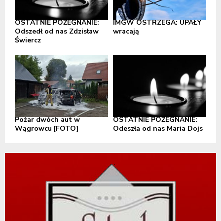
OSTATNIE POŻEGNANIE:
IMGW OSTRZEGA: UPAŁY
Odszedł od nas Zdzisław
wracają
Świercz
Pożar dwóch aut w
OSTATNIE POŻEGNANIE:
Wągrowcu [FOTO]
Odeszła od nas Maria Dojs