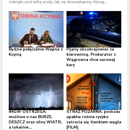
zniknęło pod taflą wody. Jak się dowiadujemy, dzisiaj,...
Będzie połączenie Wapna z
Pijany obcokrajowiec za
Kcynią
kierownicą. Prokurator z
Wągrowca chce surowej
kary
IMGW OSTRZEGA:
STRAŻ POŻARNA: podczas
możliwe u nas BURZE,
upałów rośnie ryzyko
DESZCZ oraz silny WIATR,
zatrucia się tlenkiem węgla
a lokalnie...
[FILM]