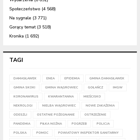
Społeczeństwo
(4 568)
Na sygnale
(3 771)
Gorący temat
(3 518)
Kronika
(1 692)
TAGI
DAMASŁAWEK
ENEA
EPIDEMIA
GMINA DAMASŁAWEK
GMINA SKOKI
GMINA WĄGROWIEC
GOŁAŃCZ
IMGW
KORONAWIRUS
KWARANTANNA
MIEŚCISKO
NEKROLOGI
NIELBA WĄGROWIEC
NOWE ZAKAŻENIA
ODESZLI
OSTATNIE POŻEGNANIE
OSTRZEŻENIE
PANDEMIA
PIŁKA NOŻNA
POGRZEB
POLICJA
POLSKA
POMOC
POWIATOWY INSPEKTOR SANITARNY