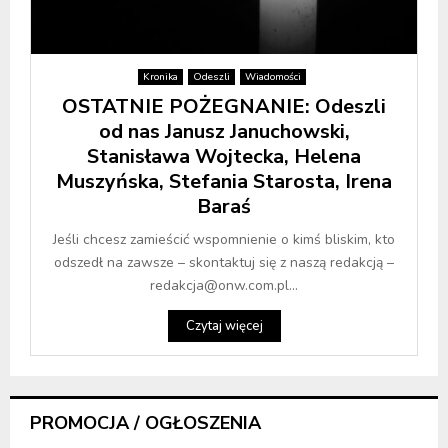
Kronika
Odeszli
Wiadomości
OSTATNIE POŻEGNANIE: Odeszli
od nas Janusz Januchowski,
Stanisława Wojtecka, Helena
Muszyńska, Stefania Starosta, Irena
Baraś
Jeśli chcesz zamieścić wspomnienie o kimś bliskim, kto
odszedł na zawsze – skontaktuj się z naszą redakcją –
redakcja@onw.com.pl...
Czytaj więcej
PROMOCJA / OGŁOSZENIA