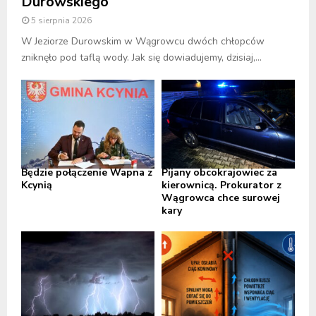
Durowskiego
5 sierpnia 2026
W Jeziorze Durowskim w Wągrowcu dwóch chłopców
zniknęło pod taflą wody. Jak się dowiadujemy, dzisiaj,...
Będzie połączenie Wapna z
Pijany obcokrajowiec za
Kcynią
kierownicą. Prokurator z
Wągrowca chce surowej
kary