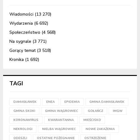
Wiadomości
(13 270)
Wydarzenia
(6 692)
Społeczeństwo
(4 568)
Na sygnale
(3 771)
Gorący temat
(3 518)
Kronika
(1 692)
TAGI
DAMASŁAWEK
ENEA
EPIDEMIA
GMINA DAMASŁAWEK
GMINA SKOKI
GMINA WĄGROWIEC
GOŁAŃCZ
IMGW
KORONAWIRUS
KWARANTANNA
MIEŚCISKO
NEKROLOGI
NIELBA WĄGROWIEC
NOWE ZAKAŻENIA
ODESZLI
OSTATNIE POŻEGNANIE
OSTRZEŻENIE