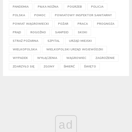
PANDEMIA
PIŁKA NOŻNA
POGRZEB
POLICJA
POLSKA
POMOC
POWIATOWY INSPEKTOR SANITARNY
POWIAT WĄGROWIECKI
POŻAR
PRACA
PROGNOZA
PRĄD
ROGOŹNO
SANPEID
SKOKI
STRAŻ POŻARNA
SZPITAL
URZĄD MIEJSKI
WIELKOPOLSKA
WIELKOPOLSKI URZĄD WOJEWÓDZKI
WYPADEK
WYŁĄCZENIA
WĄGROWIEC
ZAGROŻENIE
ZDARZYŁO SIĘ
ZGONY
ŚMIERĆ
ŚWIĘTO
ad