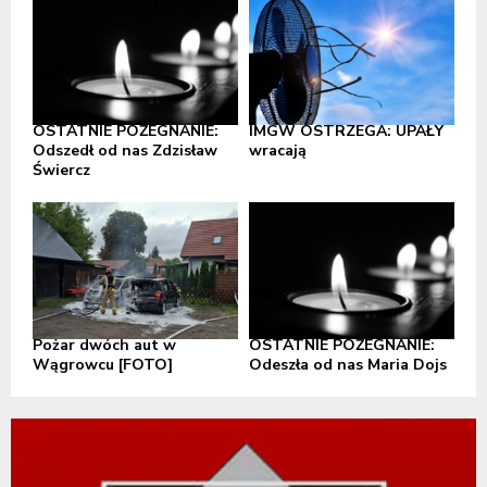
OSTATNIE POŻEGNANIE:
IMGW OSTRZEGA: UPAŁY
Odszedł od nas Zdzisław
wracają
Świercz
Pożar dwóch aut w
OSTATNIE POŻEGNANIE:
Wągrowcu [FOTO]
Odeszła od nas Maria Dojs