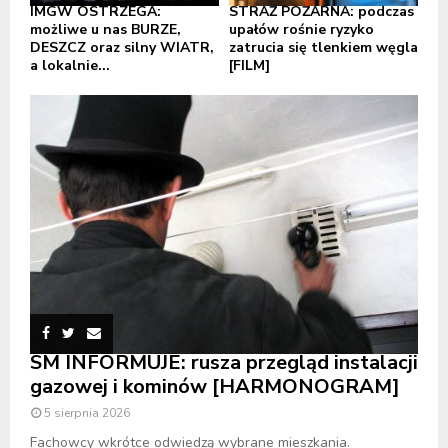
IMGW OSTRZEGA:
STRAŻ POŻARNA: podczas
możliwe u nas BURZE,
upałów rośnie ryzyko
DESZCZ oraz silny WIATR,
zatrucia się tlenkiem węgla
a lokalnie...
[FILM]
SM INFORMUJE: rusza przegląd instalacji
gazowej i kominów [HARMONOGRAM]
5 sierpnia 2026
Fachowcy wkrótce odwiedzą wybrane mieszkania.