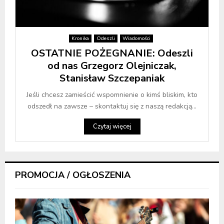
Kronika
Odeszli
Wiadomości
OSTATNIE POŻEGNANIE: Odeszli
od nas Grzegorz Olejniczak,
Stanisław Szczepaniak
Jeśli chcesz zamieścić wspomnienie o kimś bliskim, kto
odszedł na zawsze – skontaktuj się z naszą redakcją...
Czytaj więcej
PROMOCJA / OGŁOSZENIA