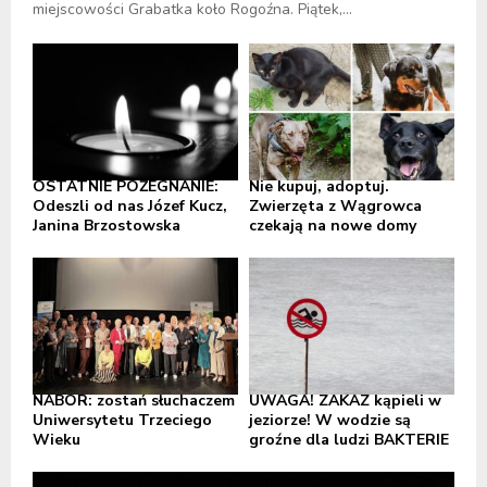
miejscowości Grabatka koło Rogoźna. Piątek,...
OSTATNIE POŻEGNANIE:
Nie kupuj, adoptuj.
Odeszli od nas Józef Kucz,
Zwierzęta z Wągrowca
Janina Brzostowska
czekają na nowe domy
NABÓR: zostań słuchaczem
UWAGA! ZAKAZ kąpieli w
Uniwersytetu Trzeciego
jeziorze! W wodzie są
Wieku
groźne dla ludzi BAKTERIE