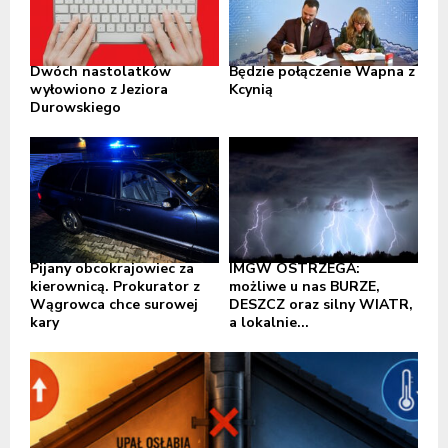
Dwóch nastolatków
Będzie połączenie Wapna z
wyłowiono z Jeziora
Kcynią
Durowskiego
Pijany obcokrajowiec za
IMGW OSTRZEGA:
kierownicą. Prokurator z
możliwe u nas BURZE,
Wągrowca chce surowej
DESZCZ oraz silny WIATR,
kary
a lokalnie...