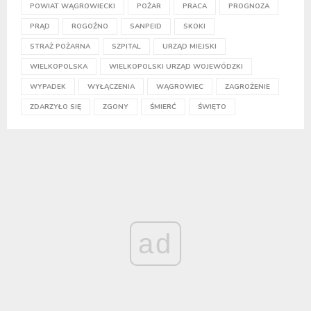
POWIAT WĄGROWIECKI
POŻAR
PRACA
PROGNOZA
PRĄD
ROGOŹNO
SANPEID
SKOKI
STRAŻ POŻARNA
SZPITAL
URZĄD MIEJSKI
WIELKOPOLSKA
WIELKOPOLSKI URZĄD WOJEWÓDZKI
WYPADEK
WYŁĄCZENIA
WĄGROWIEC
ZAGROŻENIE
ZDARZYŁO SIĘ
ZGONY
ŚMIERĆ
ŚWIĘTO
ad