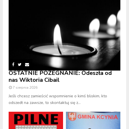
OSTATNIE POŻEGNANIE: Odeszła od
nas Wiktoria Cibail
7 sierpnia 2026
Jeśli chcesz zamieścić wspomnienie o kimś bliskim, kto
odszedł na zawsze, to skontaktuj się z...