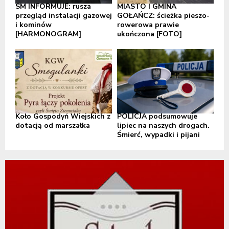
SM INFORMUJE: rusza
MIASTO I GMINA
przegląd instalacji gazowej
GOŁAŃCZ: ścieżka pieszo-
i kominów
rowerowa prawie
[HARMONOGRAM]
ukończona [FOTO]
Koło Gospodyń Wiejskich z
POLICJA podsumowuje
dotacją od marszałka
lipiec na naszych drogach.
Śmierć, wypadki i pijani