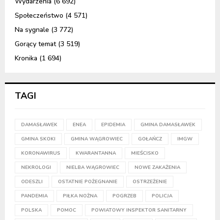
Wydarzenia
(6 692)
Społeczeństwo
(4 571)
Na sygnale
(3 772)
Gorący temat
(3 519)
Kronika
(1 694)
TAGI
DAMASŁAWEK
ENEA
EPIDEMIA
GMINA DAMASŁAWEK
GMINA SKOKI
GMINA WĄGROWIEC
GOŁAŃCZ
IMGW
KORONAWIRUS
KWARANTANNA
MIEŚCISKO
NEKROLOGI
NIELBA WĄGROWIEC
NOWE ZAKAŻENIA
ODESZLI
OSTATNIE POŻEGNANIE
OSTRZEŻENIE
PANDEMIA
PIŁKA NOŻNA
POGRZEB
POLICJA
POLSKA
POMOC
POWIATOWY INSPEKTOR SANITARNY