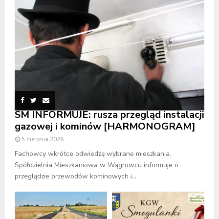
SM INFORMUJE: rusza przegląd instalacji
gazowej i kominów [HARMONOGRAM]
5 sierpnia 2026
Fachowcy wkrótce odwiedzą wybrane mieszkania.
Spółdzielnia Mieszkaniowa w Wągrowcu informuje o
przeglądzie przewodów kominowych i...