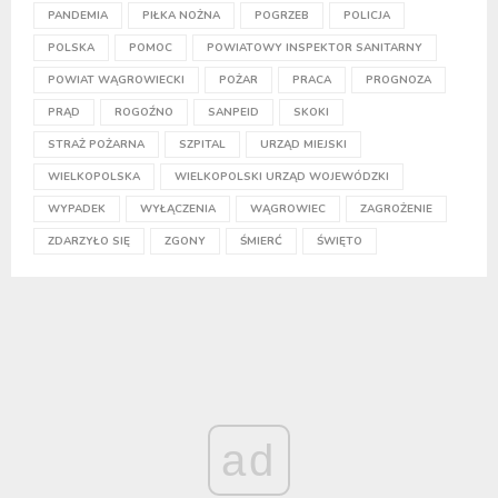
PANDEMIA
PIŁKA NOŻNA
POGRZEB
POLICJA
POLSKA
POMOC
POWIATOWY INSPEKTOR SANITARNY
POWIAT WĄGROWIECKI
POŻAR
PRACA
PROGNOZA
PRĄD
ROGOŹNO
SANPEID
SKOKI
STRAŻ POŻARNA
SZPITAL
URZĄD MIEJSKI
WIELKOPOLSKA
WIELKOPOLSKI URZĄD WOJEWÓDZKI
WYPADEK
WYŁĄCZENIA
WĄGROWIEC
ZAGROŻENIE
ZDARZYŁO SIĘ
ZGONY
ŚMIERĆ
ŚWIĘTO
ad