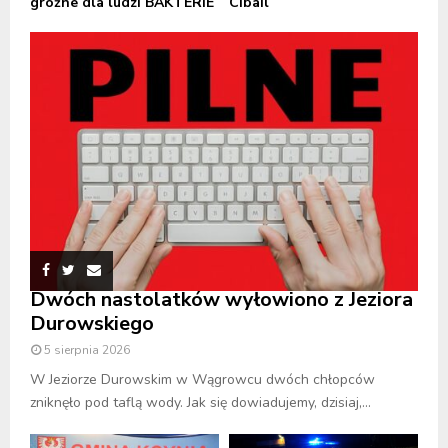
groźne dla ludzi BAKTERIE
Cibail
Dwóch nastolatków wyłowiono z Jeziora
Durowskiego
5 sierpnia 2026
W Jeziorze Durowskim w Wągrowcu dwóch chłopców
zniknęło pod taflą wody. Jak się dowiadujemy, dzisiaj,...