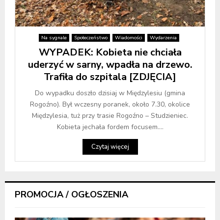
Na sygnale
Społeczeństwo
Wiadomości
Wydarzenia
WYPADEK: Kobieta nie chciała
uderzyć w sarny, wpadła na drzewo.
Trafiła do szpitala [ZDJĘCIA]
Do wypadku doszło dzisiaj w Międzylesiu (gmina
Rogoźno). Był wczesny poranek, około 7.30, okolice
Międzylesia, tuż przy trasie Rogoźno – Studzieniec.
Kobieta jechała fordem focusem....
Czytaj więcej
PROMOCJA / OGŁOSZENIA