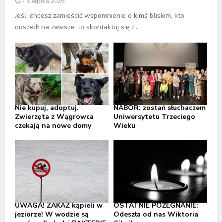
7 sierpnia 2026
Jeśli chcesz zamieścić wspomnienie o kimś bliskim, kto
odszedł na zawsze, to skontaktuj się z...
Nie kupuj, adoptuj.
NABÓR: zostań słuchaczem
Zwierzęta z Wągrowca
Uniwersytetu Trzeciego
czekają na nowe domy
Wieku
UWAGA! ZAKAZ kąpieli w
OSTATNIE POŻEGNANIE:
jeziorze! W wodzie są
Odeszła od nas Wiktoria