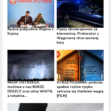
Będzie połączenie Wapna z
Pijany obcokrajowiec za
Kcynią
kierownicą. Prokurator z
Wągrowca chce surowej
kary
IMGW OSTRZEGA:
STRAŻ POŻARNA: podczas
możliwe u nas BURZE,
upałów rośnie ryzyko
DESZCZ oraz silny WIATR,
zatrucia się tlenkiem węgla
a lokalnie...
[FILM]