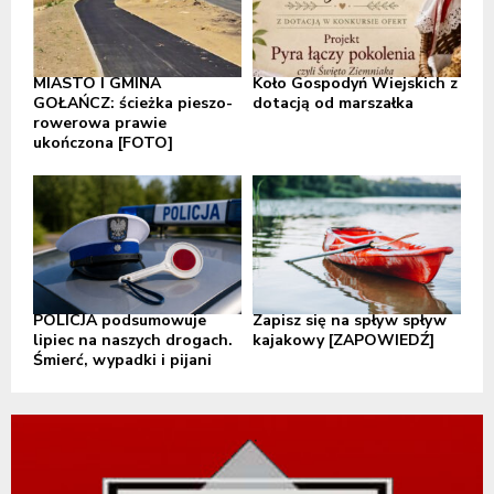
MIASTO I GMINA
Koło Gospodyń Wiejskich z
GOŁAŃCZ: ścieżka pieszo-
dotacją od marszałka
rowerowa prawie
ukończona [FOTO]
POLICJA podsumowuje
Zapisz się na spływ spływ
lipiec na naszych drogach.
kajakowy [ZAPOWIEDŹ]
Śmierć, wypadki i pijani