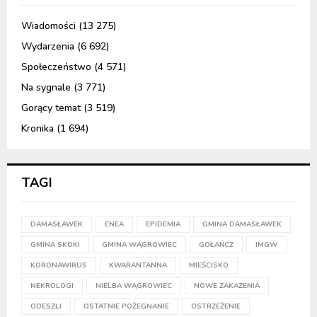
Wiadomości
(13 275)
Wydarzenia
(6 692)
Społeczeństwo
(4 571)
Na sygnale
(3 771)
Gorący temat
(3 519)
Kronika
(1 694)
TAGI
DAMASŁAWEK
ENEA
EPIDEMIA
GMINA DAMASŁAWEK
GMINA SKOKI
GMINA WĄGROWIEC
GOŁAŃCZ
IMGW
KORONAWIRUS
KWARANTANNA
MIEŚCISKO
NEKROLOGI
NIELBA WĄGROWIEC
NOWE ZAKAŻENIA
ODESZLI
OSTATNIE POŻEGNANIE
OSTRZEŻENIE