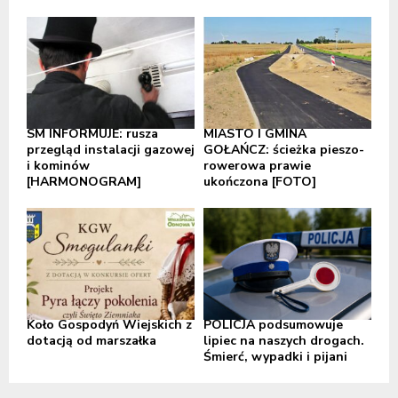
SM INFORMUJE: rusza
MIASTO I GMINA
przegląd instalacji gazowej
GOŁAŃCZ: ścieżka pieszo-
i kominów
rowerowa prawie
[HARMONOGRAM]
ukończona [FOTO]
Koło Gospodyń Wiejskich z
POLICJA podsumowuje
dotacją od marszałka
lipiec na naszych drogach.
Śmierć, wypadki i pijani