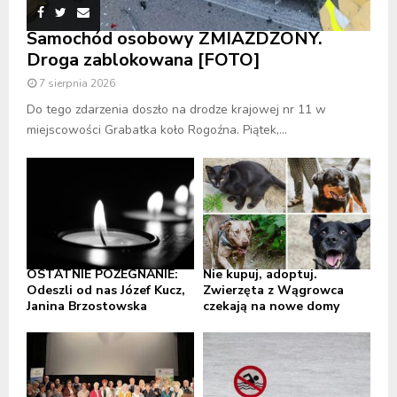
Samochód osobowy ZMIAŻDŻONY.
Droga zablokowana [FOTO]
7 sierpnia 2026
Do tego zdarzenia doszło na drodze krajowej nr 11 w
miejscowości Grabatka koło Rogoźna. Piątek,...
OSTATNIE POŻEGNANIE:
Nie kupuj, adoptuj.
Odeszli od nas Józef Kucz,
Zwierzęta z Wągrowca
Janina Brzostowska
czekają na nowe domy