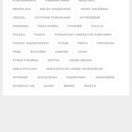
KORONAWIRUS
KWARANTANNA
MIEŚCISKO
NEKROLOGI
NIELBA WĄGROWIEC
NOWE ZAKAŻENIA
ODESZLI
OSTATNIE POŻEGNANIE
OSTRZEŻENIE
PANDEMIA
PIŁKA NOŻNA
POGRZEB
POLICJA
POLSKA
POMOC
POWIATOWY INSPEKTOR SANITARNY
POWIAT WĄGROWIECKI
POŻAR
PRACA
PROGNOZA
PRĄD
ROGOŹNO
SANPEID
SKOKI
STRAŻ POŻARNA
SZPITAL
URZĄD MIEJSKI
WIELKOPOLSKA
WIELKOPOLSKI URZĄD WOJEWÓDZKI
WYPADEK
WYŁĄCZENIA
WĄGROWIEC
ZAGROŻENIE
ZDARZYŁO SIĘ
ZGONY
ŚMIERĆ
ŚWIĘTO