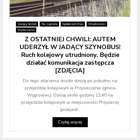
Gorący temat
Na sygnale
Społeczeństwo
Wiadomości
Wydarzenia
Z OSTATNIEJ CHWILI: AUTEM
UDERZYŁ W JADĄCY SZYNOBUS!
Ruch kolejowy utrudniony. Będzie
działać komunikacja zastępcza
[ZDJĘCIA]
Do tego zdarzenia doszło dzisiaj po południu na
przejeździe kolejowym w Przysieczynie (gmina
Wągrowiec). Dzisiaj około godziny 12:40 na
przejeździe kolejowym w miejscowości Przysieczy
(przejazd...
Czytaj więcej