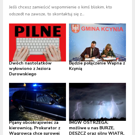
Jeśli chcesz zamieścić wspomnienie o kimś bliskim, kto
odszedł na zawsze, to skontaktuj się z...
Dwóch nastolatków
Będzie połączenie Wapna z
wyłowiono z Jeziora
Kcynią
Durowskiego
Pijany obcokrajowiec za
IMGW OSTRZEGA:
kierownicą. Prokurator z
możliwe u nas BURZE,
Wągrowca chce surowej
DESZCZ oraz silny WIATR,