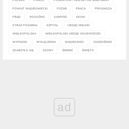
POLSKA
POMOC
POWIATOWY INSPEKTOR SANITARNY
POWIAT WĄGROWIECKI
POŻAR
PRACA
PROGNOZA
PRĄD
ROGOŹNO
SANPEID
SKOKI
STRAŻ POŻARNA
SZPITAL
URZĄD MIEJSKI
WIELKOPOLSKA
WIELKOPOLSKI URZĄD WOJEWÓDZKI
WYPADEK
WYŁĄCZENIA
WĄGROWIEC
ZAGROŻENIE
ZDARZYŁO SIĘ
ZGONY
ŚMIERĆ
ŚWIĘTO
ad