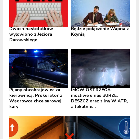
Dwóch nastolatków
Będzie połączenie Wapna z
wyłowiono z Jeziora
Kcynią
Durowskiego
Pijany obcokrajowiec za
IMGW OSTRZEGA:
kierownicą. Prokurator z
możliwe u nas BURZE,
Wągrowca chce surowej
DESZCZ oraz silny WIATR,
kary
a lokalnie...