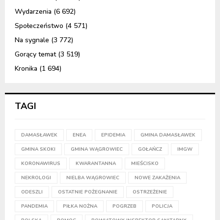
Wydarzenia
(6 692)
Społeczeństwo
(4 571)
Na sygnale
(3 772)
Gorący temat
(3 519)
Kronika
(1 694)
TAGI
DAMASŁAWEK
ENEA
EPIDEMIA
GMINA DAMASŁAWEK
GMINA SKOKI
GMINA WĄGROWIEC
GOŁAŃCZ
IMGW
KORONAWIRUS
KWARANTANNA
MIEŚCISKO
NEKROLOGI
NIELBA WĄGROWIEC
NOWE ZAKAŻENIA
ODESZLI
OSTATNIE POŻEGNANIE
OSTRZEŻENIE
PANDEMIA
PIŁKA NOŻNA
POGRZEB
POLICJA