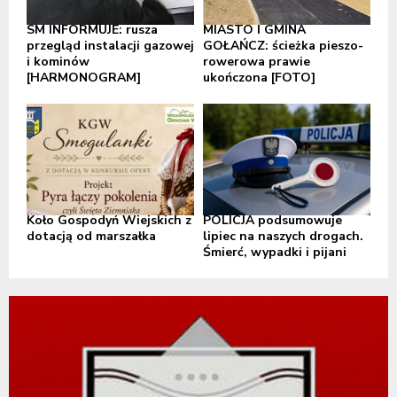
SM INFORMUJE: rusza
MIASTO I GMINA
przegląd instalacji gazowej
GOŁAŃCZ: ścieżka pieszo-
i kominów
rowerowa prawie
[HARMONOGRAM]
ukończona [FOTO]
Koło Gospodyń Wiejskich z
POLICJA podsumowuje
dotacją od marszałka
lipiec na naszych drogach.
Śmierć, wypadki i pijani