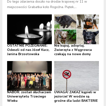
Do tego zdarzenia doszło na drodze krajowej nr 11 w
miejscowości Grabatka koło Rogoźna. Piątek,...
OSTATNIE POŻEGNANIE:
Nie kupuj, adoptuj.
Odeszli od nas Józef Kucz,
Zwierzęta z Wągrowca
Janina Brzostowska
czekają na nowe domy
NABÓR: zostań słuchaczem
UWAGA! ZAKAZ kąpieli w
Uniwersytetu Trzeciego
jeziorze! W wodzie są
Wieku
groźne dla ludzi BAKTERIE