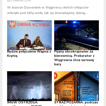
5 sierpnia 2026
W Jeziorze Durowskim w Wągrowcu dwóch chłopców
zniknęło pod taflą wody. Jak się dowiadujemy, dzisiaj,...
Będzie połączenie Wapna z
Pijany obcokrajowiec za
Kcynią
kierownicą. Prokurator z
Wągrowca chce surowej
kary
IMGW OSTRZEGA:
STRAŻ POŻARNA: podczas