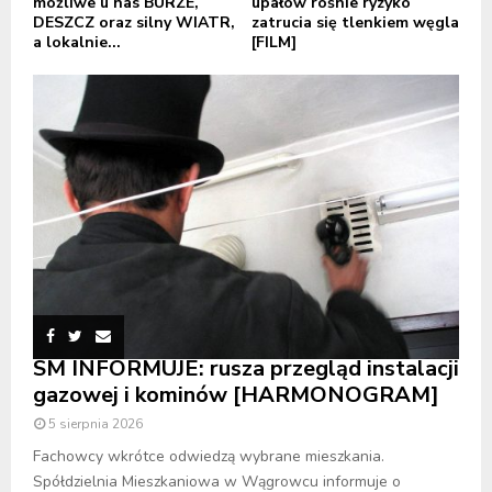
możliwe u nas BURZE,
upałów rośnie ryzyko
DESZCZ oraz silny WIATR,
zatrucia się tlenkiem węgla
a lokalnie...
[FILM]
SM INFORMUJE: rusza przegląd instalacji
gazowej i kominów [HARMONOGRAM]
5 sierpnia 2026
Fachowcy wkrótce odwiedzą wybrane mieszkania.
Spółdzielnia Mieszkaniowa w Wągrowcu informuje o