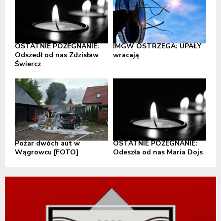
OSTATNIE POŻEGNANIE:
IMGW OSTRZEGA: UPAŁY
Odszedł od nas Zdzisław
wracają
Świercz
Pożar dwóch aut w
OSTATNIE POŻEGNANIE:
Wągrowcu [FOTO]
Odeszła od nas Maria Dojs