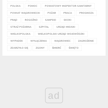
POLSKA
POMOC
POWIATOWY INSPEKTOR SANITARNY
POWIAT WĄGROWIECKI
POŻAR
PRACA
PROGNOZA
PRĄD
ROGOŹNO
SANPEID
SKOKI
STRAŻ POŻARNA
SZPITAL
URZĄD MIEJSKI
WIELKOPOLSKA
WIELKOPOLSKI URZĄD WOJEWÓDZKI
WYPADEK
WYŁĄCZENIA
WĄGROWIEC
ZAGROŻENIE
ZDARZYŁO SIĘ
ZGONY
ŚMIERĆ
ŚWIĘTO
ad