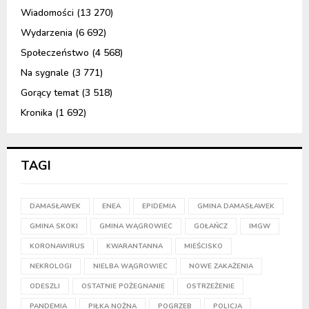
Wiadomości
(13 270)
Wydarzenia
(6 692)
Społeczeństwo
(4 568)
Na sygnale
(3 771)
Gorący temat
(3 518)
Kronika
(1 692)
TAGI
DAMASŁAWEK
ENEA
EPIDEMIA
GMINA DAMASŁAWEK
GMINA SKOKI
GMINA WĄGROWIEC
GOŁAŃCZ
IMGW
KORONAWIRUS
KWARANTANNA
MIEŚCISKO
NEKROLOGI
NIELBA WĄGROWIEC
NOWE ZAKAŻENIA
ODESZLI
OSTATNIE POŻEGNANIE
OSTRZEŻENIE
PANDEMIA
PIŁKA NOŻNA
POGRZEB
POLICJA