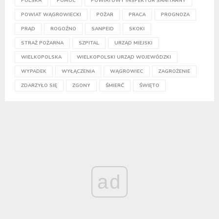
POLSKA
POMOC
POWIATOWY INSPEKTOR SANITARNY
POWIAT WĄGROWIECKI
POŻAR
PRACA
PROGNOZA
PRĄD
ROGOŹNO
SANPEID
SKOKI
STRAŻ POŻARNA
SZPITAL
URZĄD MIEJSKI
WIELKOPOLSKA
WIELKOPOLSKI URZĄD WOJEWÓDZKI
WYPADEK
WYŁĄCZENIA
WĄGROWIEC
ZAGROŻENIE
ZDARZYŁO SIĘ
ZGONY
ŚMIERĆ
ŚWIĘTO
ad