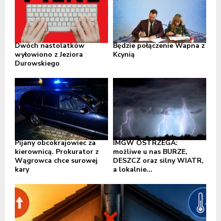
Dwóch nastolatków
Będzie połączenie Wapna z
wyłowiono z Jeziora
Kcynią
Durowskiego
Pijany obcokrajowiec za
IMGW OSTRZEGA:
kierownicą. Prokurator z
możliwe u nas BURZE,
Wągrowca chce surowej
DESZCZ oraz silny WIATR,
kary
a lokalnie...