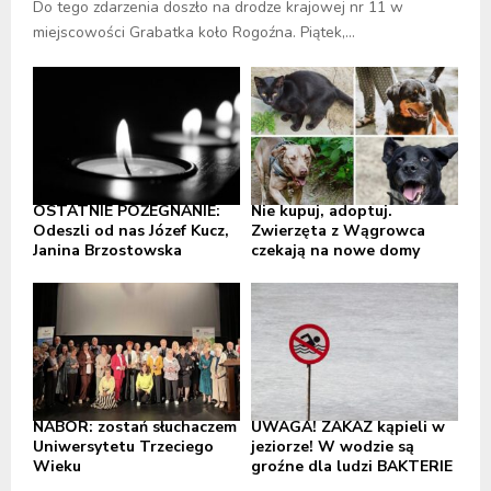
Do tego zdarzenia doszło na drodze krajowej nr 11 w
miejscowości Grabatka koło Rogoźna. Piątek,...
OSTATNIE POŻEGNANIE:
Nie kupuj, adoptuj.
Odeszli od nas Józef Kucz,
Zwierzęta z Wągrowca
Janina Brzostowska
czekają na nowe domy
NABÓR: zostań słuchaczem
UWAGA! ZAKAZ kąpieli w
Uniwersytetu Trzeciego
jeziorze! W wodzie są
Wieku
groźne dla ludzi BAKTERIE