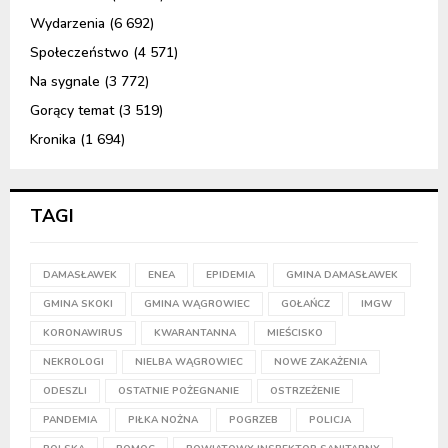
Wydarzenia
(6 692)
Społeczeństwo
(4 571)
Na sygnale
(3 772)
Gorący temat
(3 519)
Kronika
(1 694)
TAGI
DAMASŁAWEK
ENEA
EPIDEMIA
GMINA DAMASŁAWEK
GMINA SKOKI
GMINA WĄGROWIEC
GOŁAŃCZ
IMGW
KORONAWIRUS
KWARANTANNA
MIEŚCISKO
NEKROLOGI
NIELBA WĄGROWIEC
NOWE ZAKAŻENIA
ODESZLI
OSTATNIE POŻEGNANIE
OSTRZEŻENIE
PANDEMIA
PIŁKA NOŻNA
POGRZEB
POLICJA