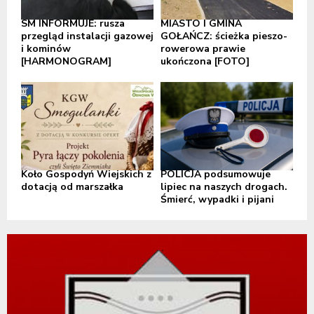
SM INFORMUJE: rusza
MIASTO I GMINA
przegląd instalacji gazowej
GOŁAŃCZ: ścieżka pieszo-
i kominów
rowerowa prawie
[HARMONOGRAM]
ukończona [FOTO]
Koło Gospodyń Wiejskich z
POLICJA podsumowuje
dotacją od marszałka
lipiec na naszych drogach.
Śmierć, wypadki i pijani