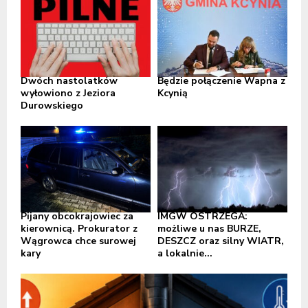
Dwóch nastolatków
Będzie połączenie Wapna z
wyłowiono z Jeziora
Kcynią
Durowskiego
Pijany obcokrajowiec za
IMGW OSTRZEGA:
kierownicą. Prokurator z
możliwe u nas BURZE,
Wągrowca chce surowej
DESZCZ oraz silny WIATR,
kary
a lokalnie...