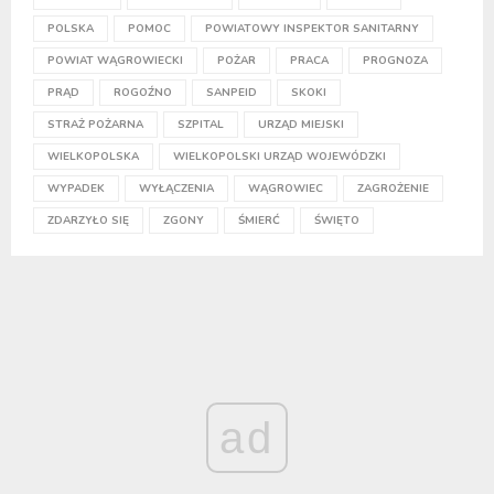
POLSKA
POMOC
POWIATOWY INSPEKTOR SANITARNY
POWIAT WĄGROWIECKI
POŻAR
PRACA
PROGNOZA
PRĄD
ROGOŹNO
SANPEID
SKOKI
STRAŻ POŻARNA
SZPITAL
URZĄD MIEJSKI
WIELKOPOLSKA
WIELKOPOLSKI URZĄD WOJEWÓDZKI
WYPADEK
WYŁĄCZENIA
WĄGROWIEC
ZAGROŻENIE
ZDARZYŁO SIĘ
ZGONY
ŚMIERĆ
ŚWIĘTO
ad