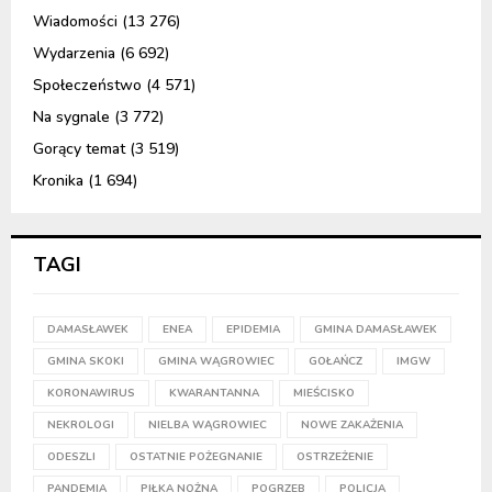
Wiadomości
(13 276)
Wydarzenia
(6 692)
Społeczeństwo
(4 571)
Na sygnale
(3 772)
Gorący temat
(3 519)
Kronika
(1 694)
TAGI
DAMASŁAWEK
ENEA
EPIDEMIA
GMINA DAMASŁAWEK
GMINA SKOKI
GMINA WĄGROWIEC
GOŁAŃCZ
IMGW
KORONAWIRUS
KWARANTANNA
MIEŚCISKO
NEKROLOGI
NIELBA WĄGROWIEC
NOWE ZAKAŻENIA
ODESZLI
OSTATNIE POŻEGNANIE
OSTRZEŻENIE
PANDEMIA
PIŁKA NOŻNA
POGRZEB
POLICJA