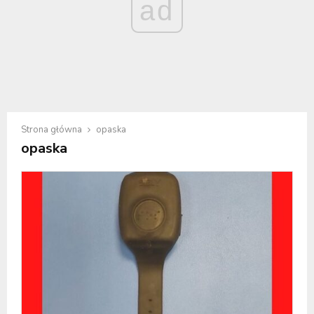
ad
Strona główna
opaska
opaska