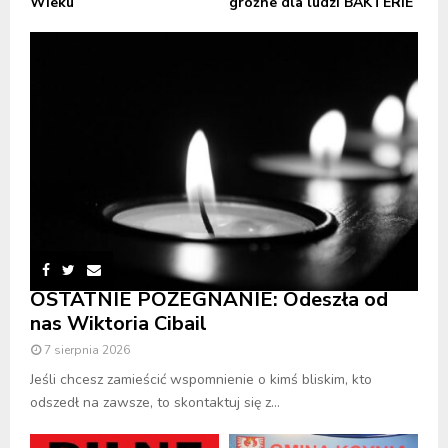
Wieku
groźne dla ludzi BAKTERIE
OSTATNIE POŻEGNANIE: Odeszła od
nas Wiktoria Cibail
7 sierpnia 2026
Jeśli chcesz zamieścić wspomnienie o kimś bliskim, kto
odszedł na zawsze, to skontaktuj się z...