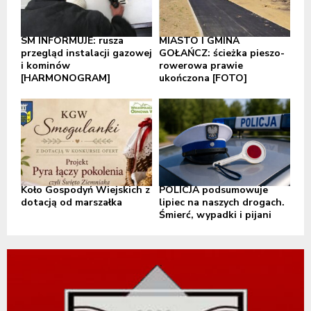
SM INFORMUJE: rusza
MIASTO I GMINA
przegląd instalacji gazowej
GOŁAŃCZ: ścieżka pieszo-
i kominów
rowerowa prawie
[HARMONOGRAM]
ukończona [FOTO]
Koło Gospodyń Wiejskich z
POLICJA podsumowuje
dotacją od marszałka
lipiec na naszych drogach.
Śmierć, wypadki i pijani