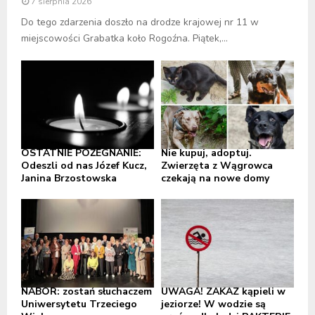
7 sierpnia 2026
Do tego zdarzenia doszło na drodze krajowej nr 11 w
miejscowości Grabatka koło Rogoźna. Piątek,...
OSTATNIE POŻEGNANIE:
Nie kupuj, adoptuj.
Odeszli od nas Józef Kucz,
Zwierzęta z Wągrowca
Janina Brzostowska
czekają na nowe domy
NABÓR: zostań słuchaczem
UWAGA! ZAKAZ kąpieli w
Uniwersytetu Trzeciego
jeziorze! W wodzie są