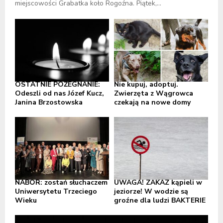
miejscowości Grabatka koło Rogoźna. Piątek,...
OSTATNIE POŻEGNANIE:
Nie kupuj, adoptuj.
Odeszli od nas Józef Kucz,
Zwierzęta z Wągrowca
Janina Brzostowska
czekają na nowe domy
NABÓR: zostań słuchaczem
UWAGA! ZAKAZ kąpieli w
Uniwersytetu Trzeciego
jeziorze! W wodzie są
Wieku
groźne dla ludzi BAKTERIE