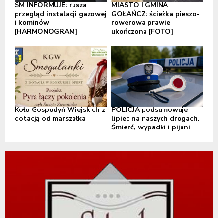
SM INFORMUJE: rusza
MIASTO I GMINA
przegląd instalacji gazowej
GOŁAŃCZ: ścieżka pieszo-
i kominów
rowerowa prawie
[HARMONOGRAM]
ukończona [FOTO]
Koło Gospodyń Wiejskich z
POLICJA podsumowuje
dotacją od marszałka
lipiec na naszych drogach.
Śmierć, wypadki i pijani