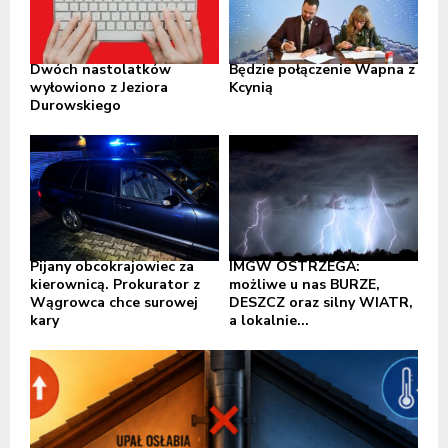
Dwóch nastolatków
Będzie połączenie Wapna z
wyłowiono z Jeziora
Kcynią
Durowskiego
Pijany obcokrajowiec za
IMGW OSTRZEGA:
kierownicą. Prokurator z
możliwe u nas BURZE,
Wągrowca chce surowej
DESZCZ oraz silny WIATR,
kary
a lokalnie...