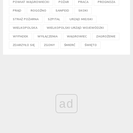
POWIAT WĄGROWIECKI
POŻAR
PRACA
PROGNOZA
PRĄD
ROGOŹNO
SANPEID
SKOKI
STRAŻ POŻARNA
SZPITAL
URZĄD MIEJSKI
WIELKOPOLSKA
WIELKOPOLSKI URZĄD WOJEWÓDZKI
WYPADEK
WYŁĄCZENIA
WĄGROWIEC
ZAGROŻENIE
ZDARZYŁO SIĘ
ZGONY
ŚMIERĆ
ŚWIĘTO
ad