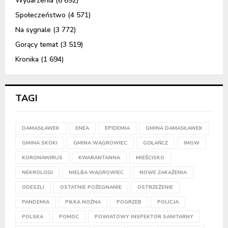
Wydarzenia
(6 692)
Społeczeństwo
(4 571)
Na sygnale
(3 772)
Gorący temat
(3 519)
Kronika
(1 694)
TAGI
DAMASŁAWEK
ENEA
EPIDEMIA
GMINA DAMASŁAWEK
GMINA SKOKI
GMINA WĄGROWIEC
GOŁAŃCZ
IMGW
KORONAWIRUS
KWARANTANNA
MIEŚCISKO
NEKROLOGI
NIELBA WĄGROWIEC
NOWE ZAKAŻENIA
ODESZLI
OSTATNIE POŻEGNANIE
OSTRZEŻENIE
PANDEMIA
PIŁKA NOŻNA
POGRZEB
POLICJA
POLSKA
POMOC
POWIATOWY INSPEKTOR SANITARNY