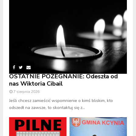
OSTATNIE POŻEGNANIE: Odeszła od
nas Wiktoria Cibail
7 sierpnia 2026
Jeśli chcesz zamieścić wspomnienie o kimś bliskim, kto
odszedł na zawsze, to skontaktuj się z...