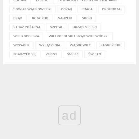
POLSKA
POMOC
POWIATOWY INSPEKTOR SANITARNY
POWIAT WĄGROWIECKI
POŻAR
PRACA
PROGNOZA
PRĄD
ROGOŹNO
SANPEID
SKOKI
STRAŻ POŻARNA
SZPITAL
URZĄD MIEJSKI
WIELKOPOLSKA
WIELKOPOLSKI URZĄD WOJEWÓDZKI
WYPADEK
WYŁĄCZENIA
WĄGROWIEC
ZAGROŻENIE
ZDARZYŁO SIĘ
ZGONY
ŚMIERĆ
ŚWIĘTO
ad