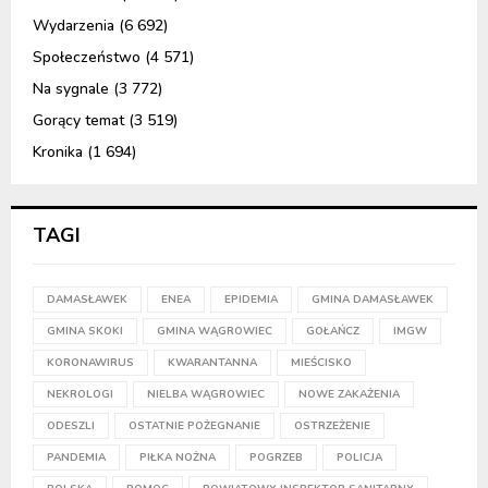
Wydarzenia
(6 692)
Społeczeństwo
(4 571)
Na sygnale
(3 772)
Gorący temat
(3 519)
Kronika
(1 694)
TAGI
DAMASŁAWEK
ENEA
EPIDEMIA
GMINA DAMASŁAWEK
GMINA SKOKI
GMINA WĄGROWIEC
GOŁAŃCZ
IMGW
KORONAWIRUS
KWARANTANNA
MIEŚCISKO
NEKROLOGI
NIELBA WĄGROWIEC
NOWE ZAKAŻENIA
ODESZLI
OSTATNIE POŻEGNANIE
OSTRZEŻENIE
PANDEMIA
PIŁKA NOŻNA
POGRZEB
POLICJA