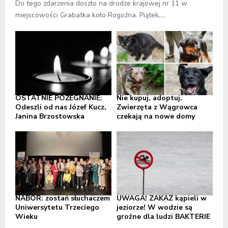
Do tego zdarzenia doszło na drodze krajowej nr 11 w
miejscowości Grabatka koło Rogoźna. Piątek,...
OSTATNIE POŻEGNANIE:
Nie kupuj, adoptuj.
Odeszli od nas Józef Kucz,
Zwierzęta z Wągrowca
Janina Brzostowska
czekają na nowe domy
NABÓR: zostań słuchaczem
UWAGA! ZAKAZ kąpieli w
Uniwersytetu Trzeciego
jeziorze! W wodzie są
Wieku
groźne dla ludzi BAKTERIE