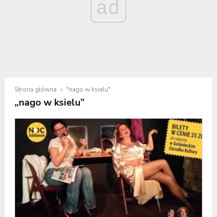
ad
Strona główna
"nago w ksielu"
„nago w ksielu”