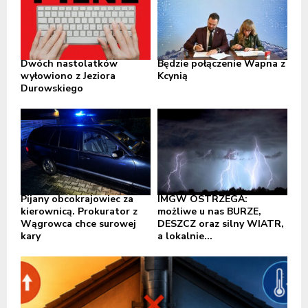
Dwóch nastolatków
Będzie połączenie Wapna z
wyłowiono z Jeziora
Kcynią
Durowskiego
Pijany obcokrajowiec za
IMGW OSTRZEGA:
kierownicą. Prokurator z
możliwe u nas BURZE,
Wągrowca chce surowej
DESZCZ oraz silny WIATR,
kary
a lokalnie...