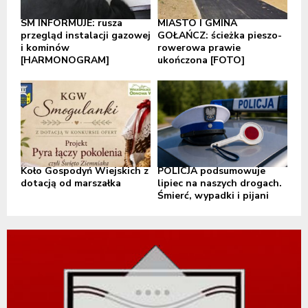
SM INFORMUJE: rusza
MIASTO I GMINA
przegląd instalacji gazowej
GOŁAŃCZ: ścieżka pieszo-
i kominów
rowerowa prawie
[HARMONOGRAM]
ukończona [FOTO]
Koło Gospodyń Wiejskich z
POLICJA podsumowuje
dotacją od marszałka
lipiec na naszych drogach.
Śmierć, wypadki i pijani