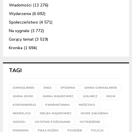
Wiadomości
(13 276)
Wydarzenia
(6 692)
Społeczeństwo
(4 571)
Na sygnale
(3 772)
Gorący temat
(3 519)
Kronika
(1 694)
TAGI
DAMASŁAWEK
ENEA
EPIDEMIA
GMINA DAMASŁAWEK
GMINA SKOKI
GMINA WĄGROWIEC
GOŁAŃCZ
IMGW
KORONAWIRUS
KWARANTANNA
MIEŚCISKO
NEKROLOGI
NIELBA WĄGROWIEC
NOWE ZAKAŻENIA
ODESZLI
OSTATNIE POŻEGNANIE
OSTRZEŻENIE
PANDEMIA
PIŁKA NOŻNA
POGRZEB
POLICJA