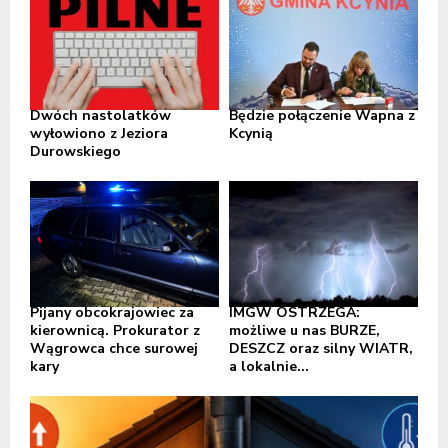
Dwóch nastolatków
Będzie połączenie Wapna z
wyłowiono z Jeziora
Kcynią
Durowskiego
Pijany obcokrajowiec za
IMGW OSTRZEGA:
kierownicą. Prokurator z
możliwe u nas BURZE,
Wągrowca chce surowej
DESZCZ oraz silny WIATR,
kary
a lokalnie...