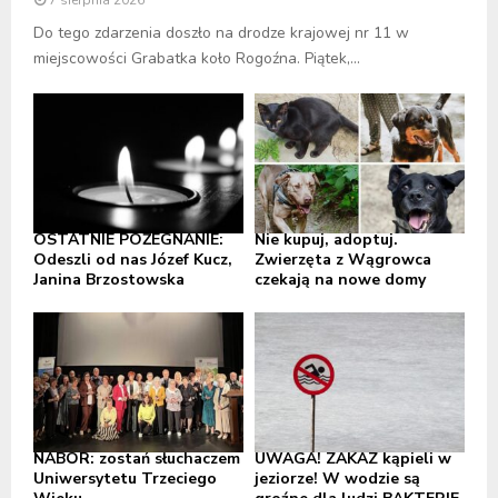
Do tego zdarzenia doszło na drodze krajowej nr 11 w
miejscowości Grabatka koło Rogoźna. Piątek,...
OSTATNIE POŻEGNANIE:
Nie kupuj, adoptuj.
Odeszli od nas Józef Kucz,
Zwierzęta z Wągrowca
Janina Brzostowska
czekają na nowe domy
NABÓR: zostań słuchaczem
UWAGA! ZAKAZ kąpieli w
Uniwersytetu Trzeciego
jeziorze! W wodzie są