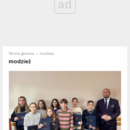
ad
Strona główna
modzież
modzież