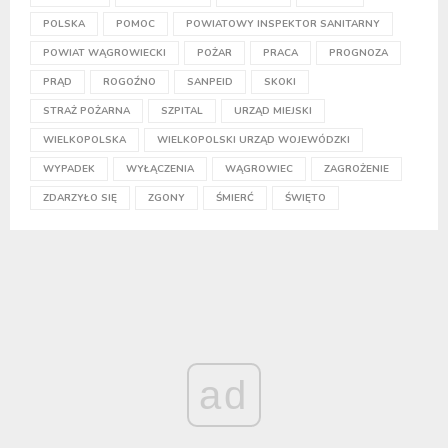
POLSKA
POMOC
POWIATOWY INSPEKTOR SANITARNY
POWIAT WĄGROWIECKI
POŻAR
PRACA
PROGNOZA
PRĄD
ROGOŹNO
SANPEID
SKOKI
STRAŻ POŻARNA
SZPITAL
URZĄD MIEJSKI
WIELKOPOLSKA
WIELKOPOLSKI URZĄD WOJEWÓDZKI
WYPADEK
WYŁĄCZENIA
WĄGROWIEC
ZAGROŻENIE
ZDARZYŁO SIĘ
ZGONY
ŚMIERĆ
ŚWIĘTO
ad