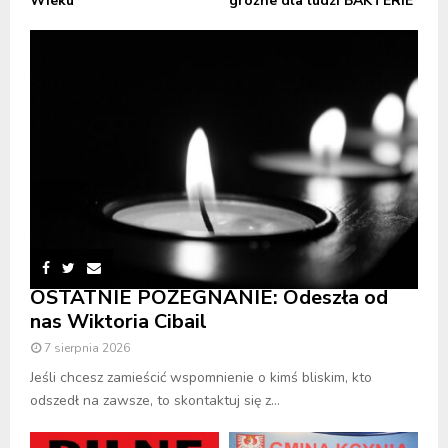
Wieku
groźne dla ludzi BAKTERIE
OSTATNIE POŻEGNANIE: Odeszła od
nas Wiktoria Cibail
7 sierpnia 2026
Jeśli chcesz zamieścić wspomnienie o kimś bliskim, kto
odszedł na zawsze, to skontaktuj się z...