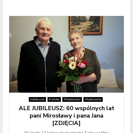
Jubileusze
Kronika
Wiadomości
Wydarzenia
ALE JUBILEUSZ: 60 wspólnych lat
pani Mirosławy i pana Jana
[ZDJĘCIA]
W środę 17 listopada burmistrz Tadeusz Kłos