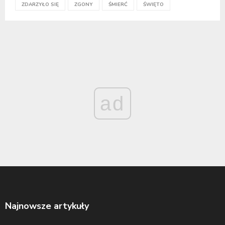
ZDARZYŁO SIĘ
ZGONY
ŚMIERĆ
ŚWIĘTO
ad
Najnowsze artykuły