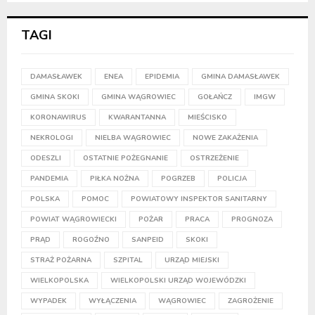
TAGI
DAMASŁAWEK
ENEA
EPIDEMIA
GMINA DAMASŁAWEK
GMINA SKOKI
GMINA WĄGROWIEC
GOŁAŃCZ
IMGW
KORONAWIRUS
KWARANTANNA
MIEŚCISKO
NEKROLOGI
NIELBA WĄGROWIEC
NOWE ZAKAŻENIA
ODESZLI
OSTATNIE POŻEGNANIE
OSTRZEŻENIE
PANDEMIA
PIŁKA NOŻNA
POGRZEB
POLICJA
POLSKA
POMOC
POWIATOWY INSPEKTOR SANITARNY
POWIAT WĄGROWIECKI
POŻAR
PRACA
PROGNOZA
PRĄD
ROGOŹNO
SANPEID
SKOKI
STRAŻ POŻARNA
SZPITAL
URZĄD MIEJSKI
WIELKOPOLSKA
WIELKOPOLSKI URZĄD WOJEWÓDZKI
WYPADEK
WYŁĄCZENIA
WĄGROWIEC
ZAGROŻENIE