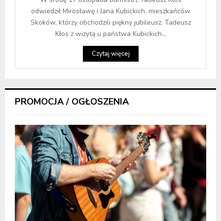
odwiedził Mirosławę i Jana Kubickich, mieszkańców
Skoków, którzy obchodzili piękny jubileusz. Tadeusz
Kłos z wizytą u państwa Kubickich...
Czytaj więcej
PROMOCJA / OGŁOSZENIA