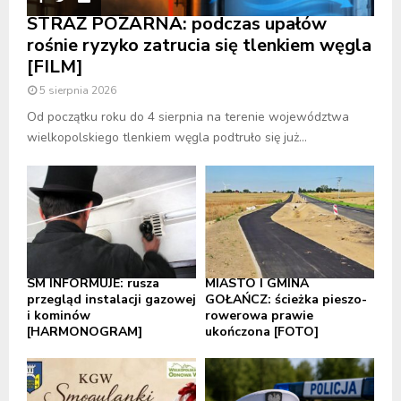
STRAŻ POŻARNA: podczas upałów
rośnie ryzyko zatrucia się tlenkiem węgla
[FILM]
5 sierpnia 2026
Od początku roku do 4 sierpnia na terenie województwa
wielkopolskiego tlenkiem węgla podtruło się już...
SM INFORMUJE: rusza
MIASTO I GMINA
przegląd instalacji gazowej
GOŁAŃCZ: ścieżka pieszo-
i kominów
rowerowa prawie
[HARMONOGRAM]
ukończona [FOTO]