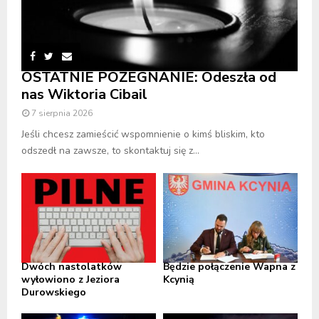
OSTATNIE POŻEGNANIE: Odeszła od
nas Wiktoria Cibail
7 sierpnia 2026
Jeśli chcesz zamieścić wspomnienie o kimś bliskim, kto
odszedł na zawsze, to skontaktuj się z...
Dwóch nastolatków
Będzie połączenie Wapna z
wyłowiono z Jeziora
Kcynią
Durowskiego