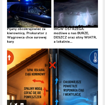
Pijany obcokrajowiec za
IMGW OSTRZEGA:
kierownicą. Prokurator z
możliwe u nas BURZE,
Wągrowca chce surowej
DESZCZ oraz silny WIATR,
kary
a lokalnie...