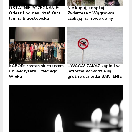
OSTATNIE POŻEGNANIE:
Nie kupuj, adoptuj.
Odeszli od nas Józef Kucz,
Zwierzęta z Wągrowca
Janina Brzostowska
czekają na nowe domy
NABÓR: zostań słuchaczem
UWAGA! ZAKAZ kąpieli w
Uniwersytetu Trzeciego
jeziorze! W wodzie są
Wieku
groźne dla ludzi BAKTERIE