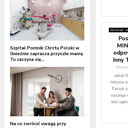
Samorząd i po
Pos
MIN
Szpital Pomnik Chrztu Polski w
odpo
Gnieźnie zaprasza przyszłe mamy.
Inny 
Tu zaczyna się...
Krzysz
Jakub R
Nitrasa n
Paszyk za
naszego r
dziś ogłos
Na co zwrócić uwagę przy