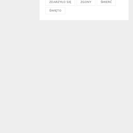
ZDARZYŁO SIĘ
ZGONY
ŚMIERĆ
ŚWIĘTO