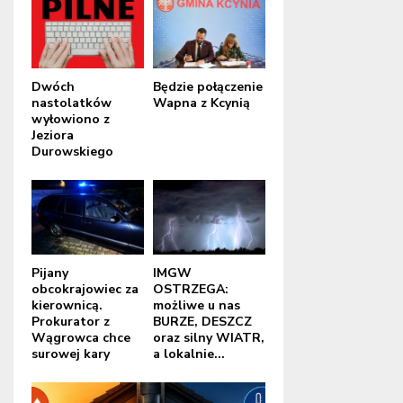
Dwóch
Będzie połączenie
nastolatków
Wapna z Kcynią
wyłowiono z
Jeziora
Durowskiego
Pijany
IMGW
obcokrajowiec za
OSTRZEGA:
kierownicą.
możliwe u nas
Prokurator z
BURZE, DESZCZ
Wągrowca chce
oraz silny WIATR,
surowej kary
a lokalnie...