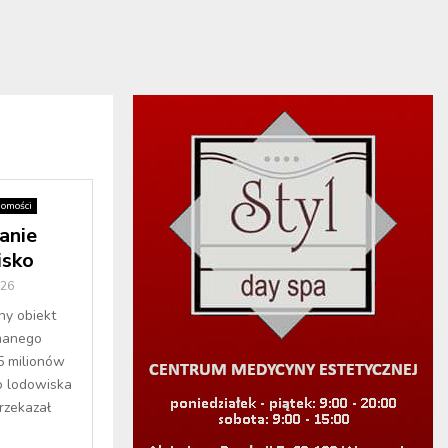
omości
anie
isko
026
y obiekt
manego
5 milionów
o lodowiska
rzekazał