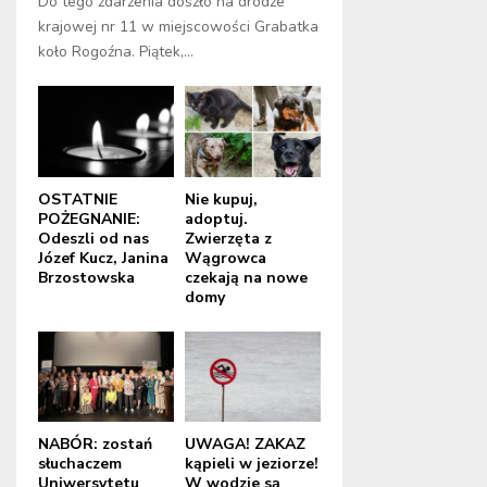
Do tego zdarzenia doszło na drodze
krajowej nr 11 w miejscowości Grabatka
koło Rogoźna. Piątek,...
OSTATNIE
Nie kupuj,
POŻEGNANIE:
adoptuj.
Odeszli od nas
Zwierzęta z
Józef Kucz, Janina
Wągrowca
Brzostowska
czekają na nowe
domy
NABÓR: zostań
UWAGA! ZAKAZ
słuchaczem
kąpieli w jeziorze!
Uniwersytetu
W wodzie są