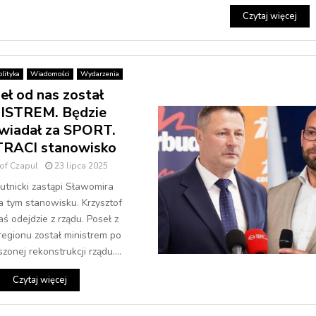
Czytaj więcej
lityka
Wiadomości
Wydarzenia
eł od nas został
ISTREM. Będzie
wiadał za SPORT.
TRACI stanowisko
tof Czapul
23 lipca 2025
utnicki zastąpi Sławomira
a tym stanowisku. Krzysztof
ś odejdzie z rządu. Poseł z
egionu został ministrem po
zonej rekonstrukcji rządu....
Czytaj więcej