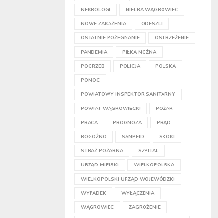
NEKROLOGI
NIELBA WĄGROWIEC
NOWE ZAKAŻENIA
ODESZLI
OSTATNIE POŻEGNANIE
OSTRZEŻENIE
PANDEMIA
PIŁKA NOŻNA
POGRZEB
POLICJA
POLSKA
POMOC
POWIATOWY INSPEKTOR SANITARNY
POWIAT WĄGROWIECKI
POŻAR
PRACA
PROGNOZA
PRĄD
ROGOŹNO
SANPEID
SKOKI
STRAŻ POŻARNA
SZPITAL
URZĄD MIEJSKI
WIELKOPOLSKA
WIELKOPOLSKI URZĄD WOJEWÓDZKI
WYPADEK
WYŁĄCZENIA
WĄGROWIEC
ZAGROŻENIE