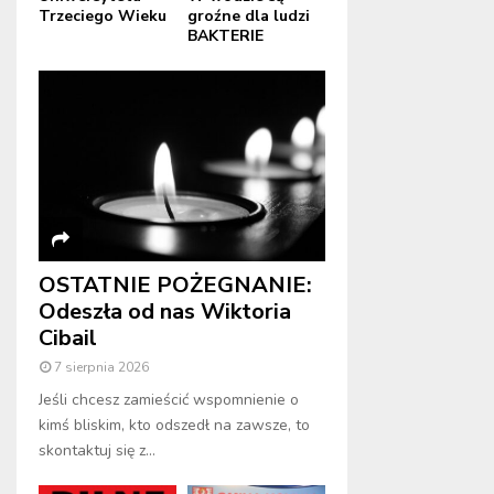
Trzeciego Wieku
groźne dla ludzi
BAKTERIE
OSTATNIE POŻEGNANIE:
Odeszła od nas Wiktoria
Cibail
7 sierpnia 2026
Jeśli chcesz zamieścić wspomnienie o
kimś bliskim, kto odszedł na zawsze, to
skontaktuj się z...