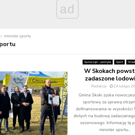
ad
minister sportu
sportu
Samorząd i polityka
Sport
Wiad
W Skokach powst
zadaszone lodow
Redakcja
24 lutego 2
Gmina Skoki zyska nowoczesn
sportowy za sprawą otrzy
dofinansowania w wysokości 
złotych na budowę zadaszaneg
sezonowego. Informację tę p
minister sportu...