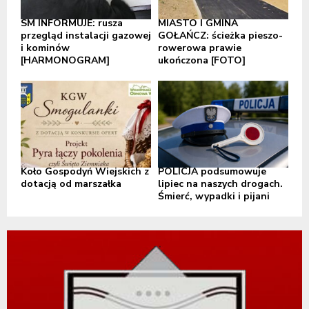
SM INFORMUJE: rusza
MIASTO I GMINA
przegląd instalacji gazowej
GOŁAŃCZ: ścieżka pieszo-
i kominów
rowerowa prawie
[HARMONOGRAM]
ukończona [FOTO]
Koło Gospodyń Wiejskich z
POLICJA podsumowuje
dotacją od marszałka
lipiec na naszych drogach.
Śmierć, wypadki i pijani