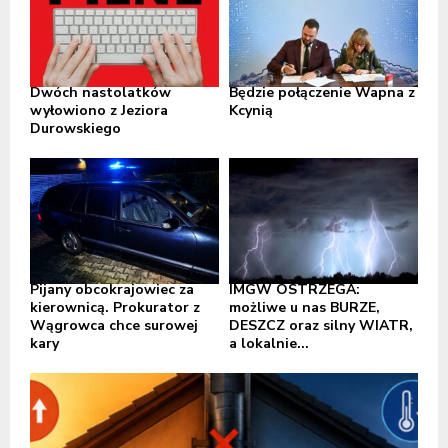
Dwóch nastolatków
Będzie połączenie Wapna z
wyłowiono z Jeziora
Kcynią
Durowskiego
Pijany obcokrajowiec za
IMGW OSTRZEGA:
kierownicą. Prokurator z
możliwe u nas BURZE,
Wągrowca chce surowej
DESZCZ oraz silny WIATR,
kary
a lokalnie...