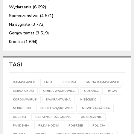
Wydarzenia
(6 692)
Społeczeństwo
(4 571)
Na sygnale
(3 772)
Gorący temat
(3 519)
Kronika
(1 694)
TAGI
DAMASŁAWEK
ENEA
EPIDEMIA
GMINA DAMASŁAWEK
GMINA SKOKI
GMINA WĄGROWIEC
GOŁAŃCZ
IMGW
KORONAWIRUS
KWARANTANNA
MIEŚCISKO
NEKROLOGI
NIELBA WĄGROWIEC
NOWE ZAKAŻENIA
ODESZLI
OSTATNIE POŻEGNANIE
OSTRZEŻENIE
PANDEMIA
PIŁKA NOŻNA
POGRZEB
POLICJA