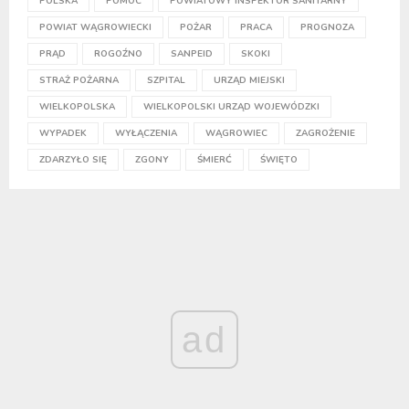
POLSKA
POMOC
POWIATOWY INSPEKTOR SANITARNY
POWIAT WĄGROWIECKI
POŻAR
PRACA
PROGNOZA
PRĄD
ROGOŹNO
SANPEID
SKOKI
STRAŻ POŻARNA
SZPITAL
URZĄD MIEJSKI
WIELKOPOLSKA
WIELKOPOLSKI URZĄD WOJEWÓDZKI
WYPADEK
WYŁĄCZENIA
WĄGROWIEC
ZAGROŻENIE
ZDARZYŁO SIĘ
ZGONY
ŚMIERĆ
ŚWIĘTO
ad