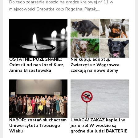
Do tego zdarzenia doszło na drodze krajowej nr 11 w
miejscowości Grabatka koło Rogoźna. Piątek,...
OSTATNIE POŻEGNANIE:
Nie kupuj, adoptuj.
Odeszli od nas Józef Kucz,
Zwierzęta z Wągrowca
Janina Brzostowska
czekają na nowe domy
NABÓR: zostań słuchaczem
UWAGA! ZAKAZ kąpieli w
Uniwersytetu Trzeciego
jeziorze! W wodzie są
Wieku
groźne dla ludzi BAKTERIE