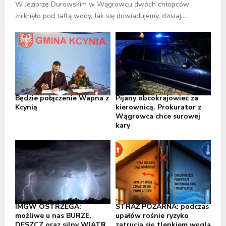
W Jeziorze Durowskim w Wągrowcu dwóch chłopców
zniknęło pod taflą wody. Jak się dowiadujemy, dzisiaj,...
Będzie połączenie Wapna z
Pijany obcokrajowiec za
Kcynią
kierownicą. Prokurator z
Wągrowca chce surowej
kary
IMGW OSTRZEGA:
STRAŻ POŻARNA: podczas
możliwe u nas BURZE,
upałów rośnie ryzyko
DESZCZ oraz silny WIATR,
zatrucia się tlenkiem węgla