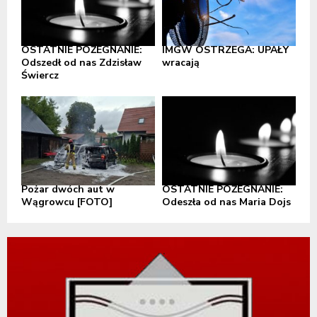
OSTATNIE POŻEGNANIE:
IMGW OSTRZEGA: UPAŁY
Odszedł od nas Zdzisław
wracają
Świercz
Pożar dwóch aut w
OSTATNIE POŻEGNANIE:
Wągrowcu [FOTO]
Odeszła od nas Maria Dojs