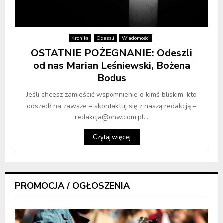
Kronika
Odeszli
Wiadomości
OSTATNIE POŻEGNANIE: Odeszli
od nas Marian Leśniewski, Bożena
Bodus
Jeśli chcesz zamieścić wspomnienie o kimś bliskim, kto
odszedł na zawsze – skontaktuj się z naszą redakcją –
redakcja@onw.com.pl...
Czytaj więcej
PROMOCJA / OGŁOSZENIA