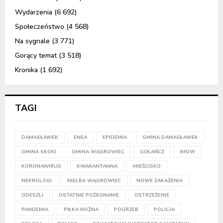
Wydarzenia
(6 692)
Społeczeństwo
(4 568)
Na sygnale
(3 771)
Gorący temat
(3 518)
Kronika
(1 692)
TAGI
DAMASŁAWEK
ENEA
EPIDEMIA
GMINA DAMASŁAWEK
GMINA SKOKI
GMINA WĄGROWIEC
GOŁAŃCZ
IMGW
KORONAWIRUS
KWARANTANNA
MIEŚCISKO
NEKROLOGI
NIELBA WĄGROWIEC
NOWE ZAKAŻENIA
ODESZLI
OSTATNIE POŻEGNANIE
OSTRZEŻENIE
PANDEMIA
PIŁKA NOŻNA
POGRZEB
POLICJA