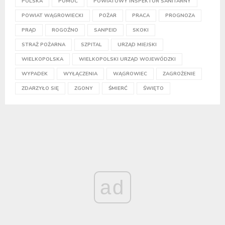
POLSKA
POMOC
POWIATOWY INSPEKTOR SANITARNY
POWIAT WĄGROWIECKI
POŻAR
PRACA
PROGNOZA
PRĄD
ROGOŹNO
SANPEID
SKOKI
STRAŻ POŻARNA
SZPITAL
URZĄD MIEJSKI
WIELKOPOLSKA
WIELKOPOLSKI URZĄD WOJEWÓDZKI
WYPADEK
WYŁĄCZENIA
WĄGROWIEC
ZAGROŻENIE
ZDARZYŁO SIĘ
ZGONY
ŚMIERĆ
ŚWIĘTO
ad