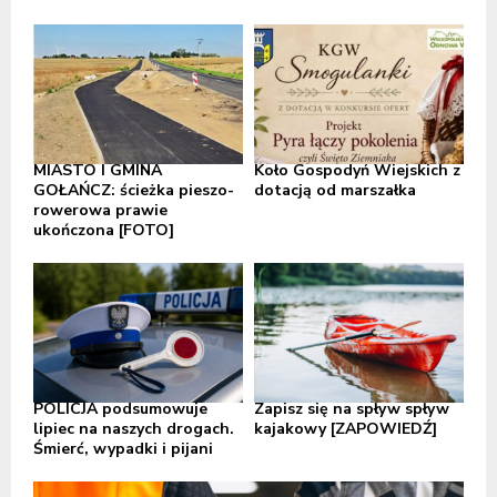
MIASTO I GMINA
Koło Gospodyń Wiejskich z
GOŁAŃCZ: ścieżka pieszo-
dotacją od marszałka
rowerowa prawie
ukończona [FOTO]
POLICJA podsumowuje
Zapisz się na spływ spływ
lipiec na naszych drogach.
kajakowy [ZAPOWIEDŹ]
Śmierć, wypadki i pijani