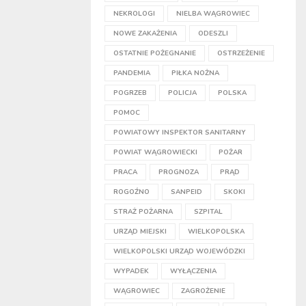
NEKROLOGI
NIELBA WĄGROWIEC
NOWE ZAKAŻENIA
ODESZLI
OSTATNIE POŻEGNANIE
OSTRZEŻENIE
PANDEMIA
PIŁKA NOŻNA
POGRZEB
POLICJA
POLSKA
POMOC
POWIATOWY INSPEKTOR SANITARNY
POWIAT WĄGROWIECKI
POŻAR
PRACA
PROGNOZA
PRĄD
ROGOŹNO
SANPEID
SKOKI
STRAŻ POŻARNA
SZPITAL
URZĄD MIEJSKI
WIELKOPOLSKA
WIELKOPOLSKI URZĄD WOJEWÓDZKI
WYPADEK
WYŁĄCZENIA
WĄGROWIEC
ZAGROŻENIE