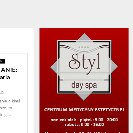
ci
ANIE:
aria
025
enie o kimś
sze, to
cją....