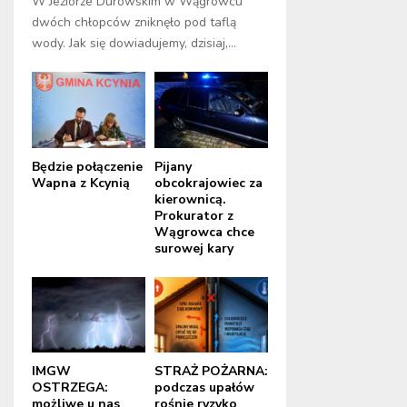
W Jeziorze Durowskim w Wągrowcu
dwóch chłopców zniknęło pod taflą
wody. Jak się dowiadujemy, dzisiaj,...
Będzie połączenie
Pijany
Wapna z Kcynią
obcokrajowiec za
kierownicą.
Prokurator z
Wągrowca chce
surowej kary
IMGW
STRAŻ POŻARNA:
OSTRZEGA:
podczas upałów
możliwe u nas
rośnie ryzyko