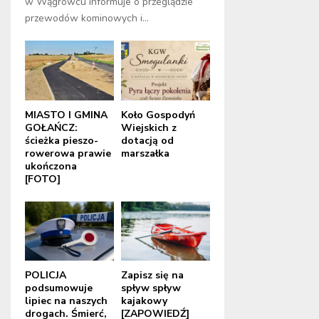
w Wągrowcu informuje o przeglądzie
przewodów kominowych i...
MIASTO I GMINA
Koło Gospodyń
GOŁAŃCZ:
Wiejskich z
ścieżka pieszo-
dotacją od
rowerowa prawie
marszałka
ukończona
[FOTO]
POLICJA
Zapisz się na
podsumowuje
spływ spływ
lipiec na naszych
kajakowy
drogach. Śmierć,
[ZAPOWIEDŹ]