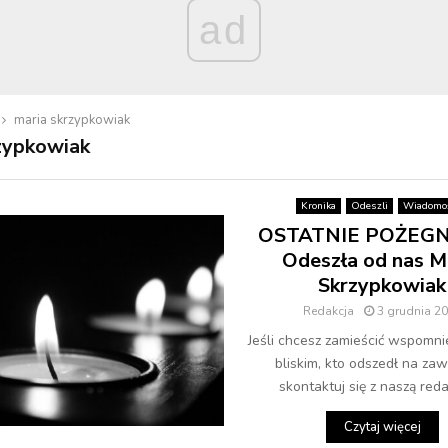
ad
maria skrzypkowiak
zypkowiak
Kronika
Odeszli
Wiadomoś
OSTATNIE POŻEGN
Odeszła od nas M
Skrzypkowiak
Redakcja
3 grudnia 2
Jeśli chcesz zamieścić wspomni
bliskim, kto odszedł na zaw
skontaktuj się z naszą redak
Czytaj więcej