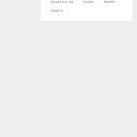
ZDARZYŁO SIĘ
ZGONY
ŚMIERĆ
ŚWIĘTO