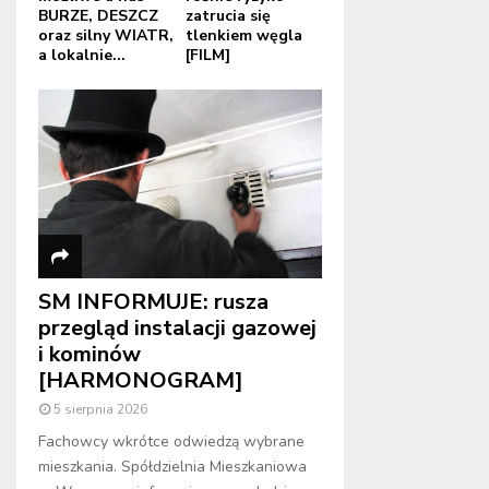
BURZE, DESZCZ
zatrucia się
oraz silny WIATR,
tlenkiem węgla
a lokalnie...
[FILM]
SM INFORMUJE: rusza
przegląd instalacji gazowej
i kominów
[HARMONOGRAM]
5 sierpnia 2026
Fachowcy wkrótce odwiedzą wybrane
mieszkania. Spółdzielnia Mieszkaniowa