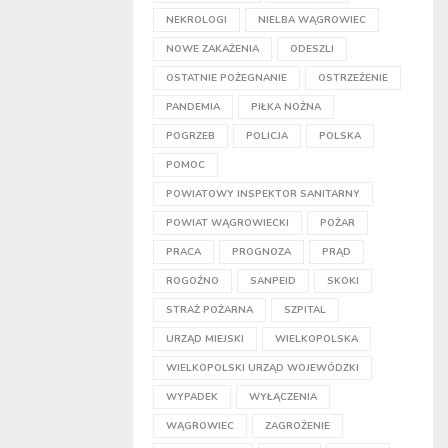
NEKROLOGI
NIELBA WĄGROWIEC
NOWE ZAKAŻENIA
ODESZLI
OSTATNIE POŻEGNANIE
OSTRZEŻENIE
PANDEMIA
PIŁKA NOŻNA
POGRZEB
POLICJA
POLSKA
POMOC
POWIATOWY INSPEKTOR SANITARNY
POWIAT WĄGROWIECKI
POŻAR
PRACA
PROGNOZA
PRĄD
ROGOŹNO
SANPEID
SKOKI
STRAŻ POŻARNA
SZPITAL
URZĄD MIEJSKI
WIELKOPOLSKA
WIELKOPOLSKI URZĄD WOJEWÓDZKI
WYPADEK
WYŁĄCZENIA
WĄGROWIEC
ZAGROŻENIE