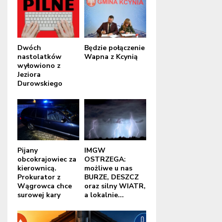
Dwóch
Będzie połączenie
nastolatków
Wapna z Kcynią
wyłowiono z
Jeziora
Durowskiego
Pijany
IMGW
obcokrajowiec za
OSTRZEGA:
kierownicą.
możliwe u nas
Prokurator z
BURZE, DESZCZ
Wągrowca chce
oraz silny WIATR,
surowej kary
a lokalnie...