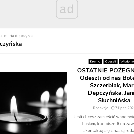
ad
maria depczyńska
pczyńska
Kronika
Odeszli
Wiadomoś
OSTATNIE POŻEGN
Odeszli od nas Bol
Szczerbiak, Mar
Depczyńska, Jan
Siuchnińska
Redakcja
7 lipca 202
Jeśli chcesz zamieścić wspomni
bliskim, kto odszedł na zaw
skontaktuj się z naszą redak