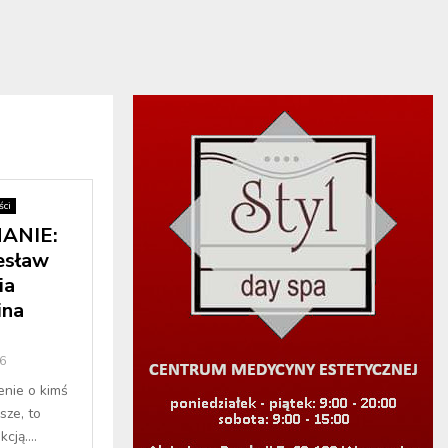
ci
ANIE:
esław
ia
ina
6
enie o kimś
sze, to
cją....