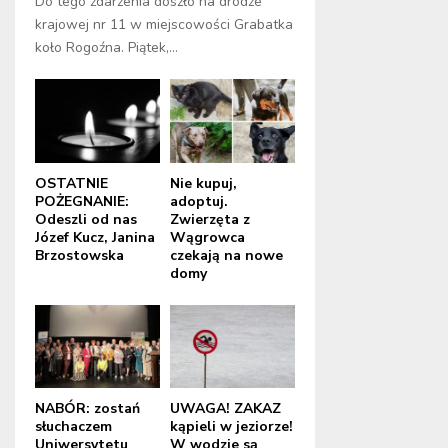
Do tego zdarzenia doszło na drodze
krajowej nr 11 w miejscowości Grabatka
koło Rogoźna. Piątek,...
OSTATNIE
Nie kupuj,
POŻEGNANIE:
adoptuj.
Odeszli od nas
Zwierzęta z
Józef Kucz, Janina
Wągrowca
Brzostowska
czekają na nowe
domy
NABÓR: zostań
UWAGA! ZAKAZ
słuchaczem
kąpieli w jeziorze!
Uniwersytetu
W wodzie są