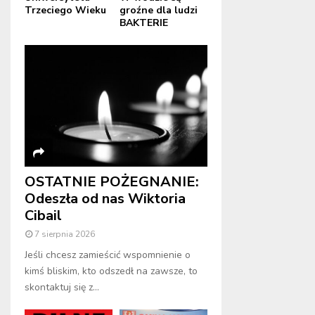
Trzeciego Wieku
groźne dla ludzi
BAKTERIE
OSTATNIE POŻEGNANIE:
Odeszła od nas Wiktoria
Cibail
7 sierpnia 2026
Jeśli chcesz zamieścić wspomnienie o
kimś bliskim, kto odszedł na zawsze, to
skontaktuj się z...