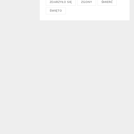
ZDARZYŁO SIĘ
ZGONY
ŚMIERĆ
ŚWIĘTO