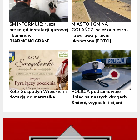
SM INFORMUJE: rusza
MIASTO I GMINA
przegląd instalacji gazowej
GOŁAŃCZ: ścieżka pieszo-
i kominów
rowerowa prawie
[HARMONOGRAM]
ukończona [FOTO]
Koło Gospodyń Wiejskich z
POLICJA podsumowuje
dotacją od marszałka
lipiec na naszych drogach.
Śmierć, wypadki i pijani