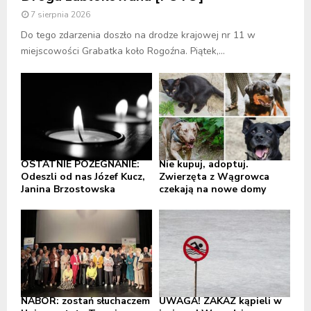
7 sierpnia 2026
Do tego zdarzenia doszło na drodze krajowej nr 11 w
miejscowości Grabatka koło Rogoźna. Piątek,...
OSTATNIE POŻEGNANIE:
Nie kupuj, adoptuj.
Odeszli od nas Józef Kucz,
Zwierzęta z Wągrowca
Janina Brzostowska
czekają na nowe domy
NABÓR: zostań słuchaczem
UWAGA! ZAKAZ kąpieli w