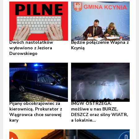
Dwóch nastolatków
Będzie połączenie Wapna z
wyłowiono z Jeziora
Kcynią
Durowskiego
Pijany obcokrajowiec za
IMGW OSTRZEGA:
kierownicą. Prokurator z
możliwe u nas BURZE,
Wągrowca chce surowej
DESZCZ oraz silny WIATR,
kary
a lokalnie...