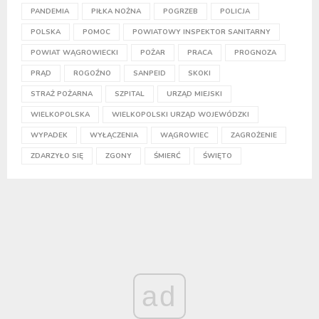
PANDEMIA
PIŁKA NOŻNA
POGRZEB
POLICJA
POLSKA
POMOC
POWIATOWY INSPEKTOR SANITARNY
POWIAT WĄGROWIECKI
POŻAR
PRACA
PROGNOZA
PRĄD
ROGOŹNO
SANPEID
SKOKI
STRAŻ POŻARNA
SZPITAL
URZĄD MIEJSKI
WIELKOPOLSKA
WIELKOPOLSKI URZĄD WOJEWÓDZKI
WYPADEK
WYŁĄCZENIA
WĄGROWIEC
ZAGROŻENIE
ZDARZYŁO SIĘ
ZGONY
ŚMIERĆ
ŚWIĘTO
ad