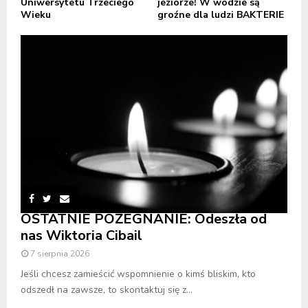
Uniwersytetu Trzeciego
jeziorze! W wodzie są
Wieku
groźne dla ludzi BAKTERIE
OSTATNIE POŻEGNANIE: Odeszła od
nas Wiktoria Cibail
7 sierpnia 2026
Jeśli chcesz zamieścić wspomnienie o kimś bliskim, kto
odszedł na zawsze, to skontaktuj się z...