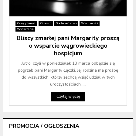
Gorący temat
Odeszli
Społeczeństwo
Wiadomości
Wydarzenia
Bliscy zmarłej pani Margarity proszą
o wsparcie wągrowieckiego
hospicjum
Jutro, czyli w poniedziałek 13 marca odbędzie się
pogrzeb pani Margarity Łączki. Jej rodzina ma prośbę
do wszystkich, którzy zechcą wziąć udział w tych
uroczystościach…...
Czytaj więcej
PROMOCJA / OGŁOSZENIA