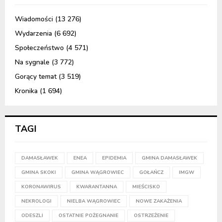
Wiadomości
(13 276)
Wydarzenia
(6 692)
Społeczeństwo
(4 571)
Na sygnale
(3 772)
Gorący temat
(3 519)
Kronika
(1 694)
TAGI
DAMASŁAWEK
ENEA
EPIDEMIA
GMINA DAMASŁAWEK
GMINA SKOKI
GMINA WĄGROWIEC
GOŁAŃCZ
IMGW
KORONAWIRUS
KWARANTANNA
MIEŚCISKO
NEKROLOGI
NIELBA WĄGROWIEC
NOWE ZAKAŻENIA
ODESZLI
OSTATNIE POŻEGNANIE
OSTRZEŻENIE