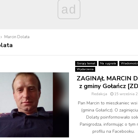
ad
Marcin Dolata
lata
Gorący temat
Na sygnale
Wiadomości
Wydarzenia
ZAGINĄŁ MARCIN 
z gminy Gołańcz [ZD
Redakcja
15 września 
Pan Marcin to mieszkaniec wsi
(gmina Gołańcz). O zaginięci
Dolaty poinformowało so
Panigrodza, informując o tym
profilu na Facebooku. –