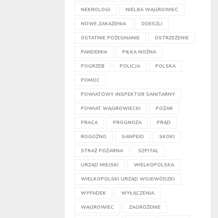
NEKROLOGI
NIELBA WĄGROWIEC
NOWE ZAKAŻENIA
ODESZLI
OSTATNIE POŻEGNANIE
OSTRZEŻENIE
PANDEMIA
PIŁKA NOŻNA
POGRZEB
POLICJA
POLSKA
POMOC
POWIATOWY INSPEKTOR SANITARNY
POWIAT WĄGROWIECKI
POŻAR
PRACA
PROGNOZA
PRĄD
ROGOŹNO
SANPEID
SKOKI
STRAŻ POŻARNA
SZPITAL
URZĄD MIEJSKI
WIELKOPOLSKA
WIELKOPOLSKI URZĄD WOJEWÓDZKI
WYPADEK
WYŁĄCZENIA
WĄGROWIEC
ZAGROŻENIE