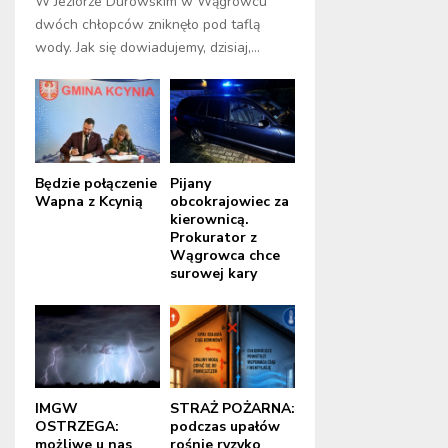
W Jeziorze Durowskim w Wągrowcu
dwóch chłopców zniknęło pod taflą
wody. Jak się dowiadujemy, dzisiaj,...
Będzie połączenie
Pijany
Wapna z Kcynią
obcokrajowiec za
kierownicą.
Prokurator z
Wągrowca chce
surowej kary
IMGW
STRAŻ POŻARNA:
OSTRZEGA:
podczas upałów
możliwe u nas
rośnie ryzyko