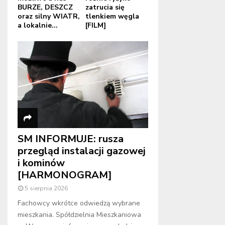
BURZE, DESZCZ
zatrucia się
oraz silny WIATR,
tlenkiem węgla
a lokalnie...
[FILM]
SM INFORMUJE: rusza
przegląd instalacji gazowej
i kominów
[HARMONOGRAM]
5 sierpnia 2026
Fachowcy wkrótce odwiedzą wybrane
mieszkania. Spółdzielnia Mieszkaniowa