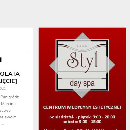
DOLATA
JĘCIE]
2021
 Panigródz
u Marcina
łectwo
 na swoim
...