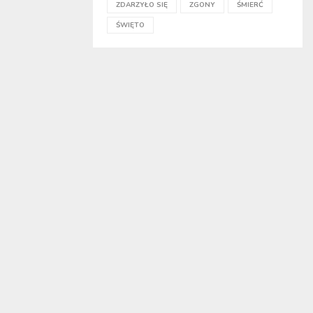
ZDARZYŁO SIĘ
ZGONY
ŚMIERĆ
ŚWIĘTO