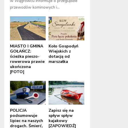
w Wągrowcu informuje o przeglądzie
przewodów kominowych i...
MIASTO I GMINA
Koło Gospodyń
GOŁAŃCZ:
Wiejskich z
ścieżka pieszo-
dotacją od
rowerowa prawie
marszałka
ukończona
[FOTO]
POLICJA
Zapisz się na
podsumowuje
spływ spływ
lipiec na naszych
kajakowy
drogach. Śmierć,
[ZAPOWIEDŹ]