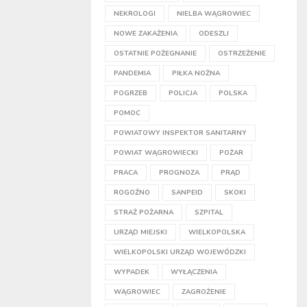
NEKROLOGI
NIELBA WĄGROWIEC
NOWE ZAKAŻENIA
ODESZLI
OSTATNIE POŻEGNANIE
OSTRZEŻENIE
PANDEMIA
PIŁKA NOŻNA
POGRZEB
POLICJA
POLSKA
POMOC
POWIATOWY INSPEKTOR SANITARNY
POWIAT WĄGROWIECKI
POŻAR
PRACA
PROGNOZA
PRĄD
ROGOŹNO
SANPEID
SKOKI
STRAŻ POŻARNA
SZPITAL
URZĄD MIEJSKI
WIELKOPOLSKA
WIELKOPOLSKI URZĄD WOJEWÓDZKI
WYPADEK
WYŁĄCZENIA
WĄGROWIEC
ZAGROŻENIE