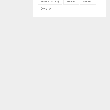
ZDARZYŁO SIĘ
ZGONY
ŚMIERĆ
ŚWIĘTO