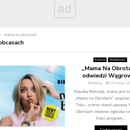
ad
mama na obcasach
obcasach
Kultura
Wiadomości
„Mama Na Obrot
odwiedzi Wągrow
Redakcja
24 lutego 2
Klaudia Klimczyk, znana jest sz
„Mama na Obrotach”, popular
Toku i scenie stand-upowej.
Obrotach właśnie ogłosiła s
trzeci program,...