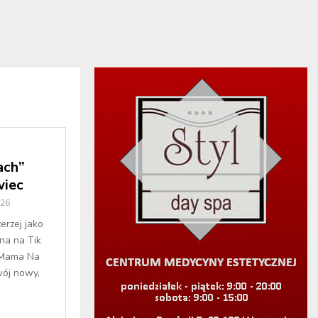
ach”
iec
026
erzej jako
na na Tik
 Mama Na
wój nowy,