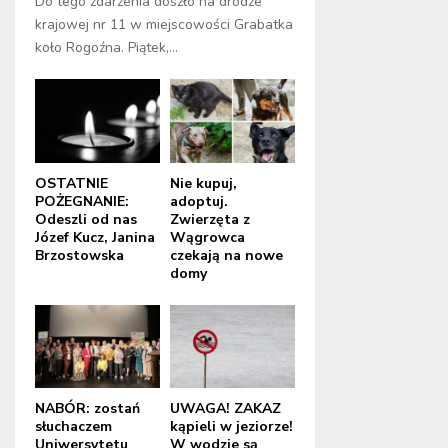
Do tego zdarzenia doszło na drodze
krajowej nr 11 w miejscowości Grabatka
koło Rogoźna. Piątek,...
OSTATNIE
Nie kupuj,
POŻEGNANIE:
adoptuj.
Odeszli od nas
Zwierzęta z
Józef Kucz, Janina
Wągrowca
Brzostowska
czekają na nowe
domy
NABÓR: zostań
UWAGA! ZAKAZ
słuchaczem
kąpieli w jeziorze!
Uniwersytetu
W wodzie są