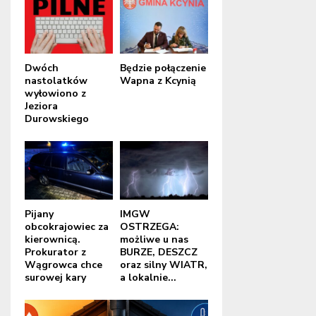
Dwóch
Będzie połączenie
nastolatków
Wapna z Kcynią
wyłowiono z
Jeziora
Durowskiego
Pijany
IMGW
obcokrajowiec za
OSTRZEGA:
kierownicą.
możliwe u nas
Prokurator z
BURZE, DESZCZ
Wągrowca chce
oraz silny WIATR,
surowej kary
a lokalnie...