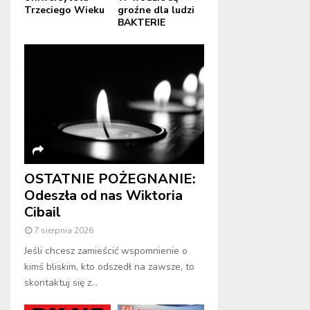
Trzeciego Wieku
groźne dla ludzi
BAKTERIE
OSTATNIE POŻEGNANIE:
Odeszła od nas Wiktoria
Cibail
7 sierpnia 2026
Jeśli chcesz zamieścić wspomnienie o
kimś bliskim, kto odszedł na zawsze, to
skontaktuj się z...