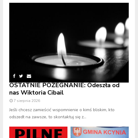
OSTATNIE POŻEGNANIE: Odeszła od
nas Wiktoria Cibail
7 sierpnia 2026
Jeśli chcesz zamieścić wspomnienie o kimś bliskim, kto
odszedł na zawsze, to skontaktuj się z...