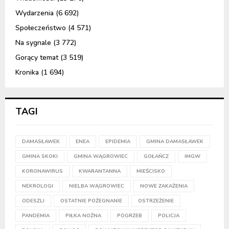
Wydarzenia
(6 692)
Społeczeństwo
(4 571)
Na sygnale
(3 772)
Gorący temat
(3 519)
Kronika
(1 694)
TAGI
DAMASŁAWEK
ENEA
EPIDEMIA
GMINA DAMASŁAWEK
GMINA SKOKI
GMINA WĄGROWIEC
GOŁAŃCZ
IMGW
KORONAWIRUS
KWARANTANNA
MIEŚCISKO
NEKROLOGI
NIELBA WĄGROWIEC
NOWE ZAKAŻENIA
ODESZLI
OSTATNIE POŻEGNANIE
OSTRZEŻENIE
PANDEMIA
PIŁKA NOŻNA
POGRZEB
POLICJA