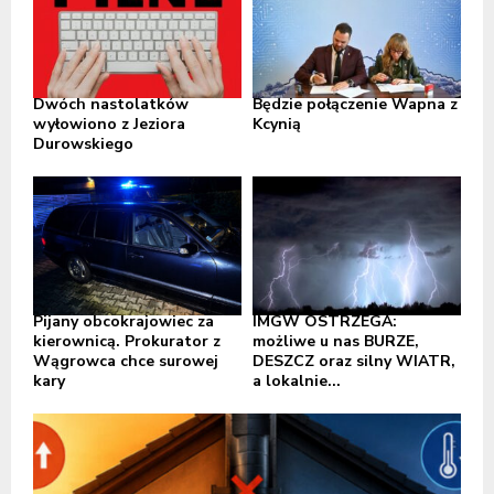
Dwóch nastolatków
Będzie połączenie Wapna z
wyłowiono z Jeziora
Kcynią
Durowskiego
Pijany obcokrajowiec za
IMGW OSTRZEGA:
kierownicą. Prokurator z
możliwe u nas BURZE,
Wągrowca chce surowej
DESZCZ oraz silny WIATR,
kary
a lokalnie...