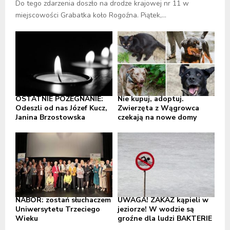
Do tego zdarzenia doszło na drodze krajowej nr 11 w
miejscowości Grabatka koło Rogoźna. Piątek,...
OSTATNIE POŻEGNANIE:
Nie kupuj, adoptuj.
Odeszli od nas Józef Kucz,
Zwierzęta z Wągrowca
Janina Brzostowska
czekają na nowe domy
NABÓR: zostań słuchaczem
UWAGA! ZAKAZ kąpieli w
Uniwersytetu Trzeciego
jeziorze! W wodzie są
Wieku
groźne dla ludzi BAKTERIE