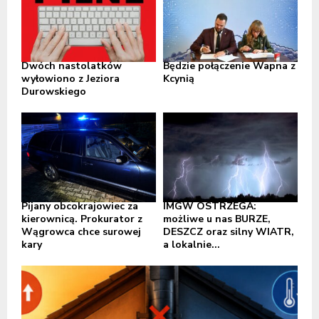
Dwóch nastolatków
Będzie połączenie Wapna z
wyłowiono z Jeziora
Kcynią
Durowskiego
Pijany obcokrajowiec za
IMGW OSTRZEGA:
kierownicą. Prokurator z
możliwe u nas BURZE,
Wągrowca chce surowej
DESZCZ oraz silny WIATR,
kary
a lokalnie...