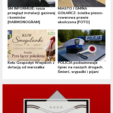
SM INFORMUJE: rusza
MIASTO I GMINA
przegląd instalacji gazowej
GOŁAŃCZ: ścieżka pieszo-
i kominów
rowerowa prawie
[HARMONOGRAM]
ukończona [FOTO]
Koło Gospodyń Wiejskich z
POLICJA podsumowuje
dotacją od marszałka
lipiec na naszych drogach.
Śmierć, wypadki i pijani