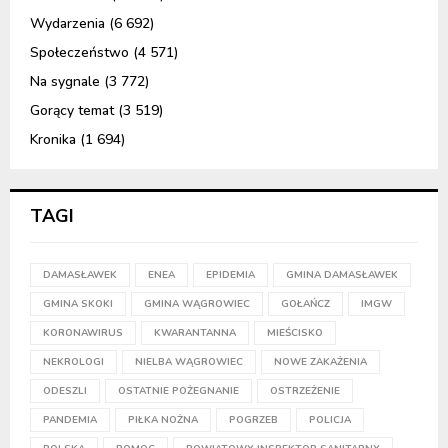
Wydarzenia
(6 692)
Społeczeństwo
(4 571)
Na sygnale
(3 772)
Gorący temat
(3 519)
Kronika
(1 694)
TAGI
DAMASŁAWEK
ENEA
EPIDEMIA
GMINA DAMASŁAWEK
GMINA SKOKI
GMINA WĄGROWIEC
GOŁAŃCZ
IMGW
KORONAWIRUS
KWARANTANNA
MIEŚCISKO
NEKROLOGI
NIELBA WĄGROWIEC
NOWE ZAKAŻENIA
ODESZLI
OSTATNIE POŻEGNANIE
OSTRZEŻENIE
PANDEMIA
PIŁKA NOŻNA
POGRZEB
POLICJA