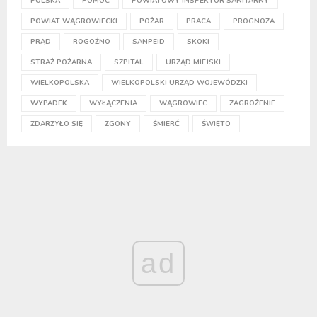
POLSKA
POMOC
POWIATOWY INSPEKTOR SANITARNY
POWIAT WĄGROWIECKI
POŻAR
PRACA
PROGNOZA
PRĄD
ROGOŹNO
SANPEID
SKOKI
STRAŻ POŻARNA
SZPITAL
URZĄD MIEJSKI
WIELKOPOLSKA
WIELKOPOLSKI URZĄD WOJEWÓDZKI
WYPADEK
WYŁĄCZENIA
WĄGROWIEC
ZAGROŻENIE
ZDARZYŁO SIĘ
ZGONY
ŚMIERĆ
ŚWIĘTO
ad