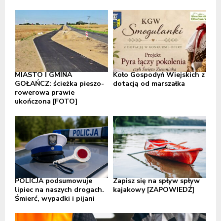
MIASTO I GMINA
Koło Gospodyń Wiejskich z
GOŁAŃCZ: ścieżka pieszo-
dotacją od marszałka
rowerowa prawie
ukończona [FOTO]
POLICJA podsumowuje
Zapisz się na spływ spływ
lipiec na naszych drogach.
kajakowy [ZAPOWIEDŹ]
Śmierć, wypadki i pijani