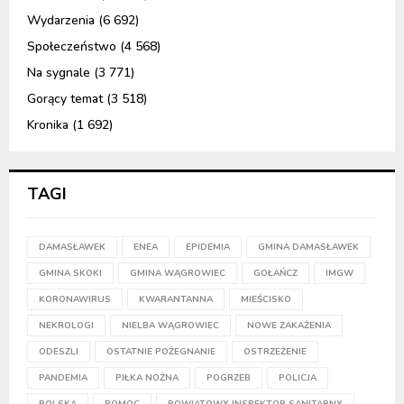
Wydarzenia
(6 692)
Społeczeństwo
(4 568)
Na sygnale
(3 771)
Gorący temat
(3 518)
Kronika
(1 692)
TAGI
DAMASŁAWEK
ENEA
EPIDEMIA
GMINA DAMASŁAWEK
GMINA SKOKI
GMINA WĄGROWIEC
GOŁAŃCZ
IMGW
KORONAWIRUS
KWARANTANNA
MIEŚCISKO
NEKROLOGI
NIELBA WĄGROWIEC
NOWE ZAKAŻENIA
ODESZLI
OSTATNIE POŻEGNANIE
OSTRZEŻENIE
PANDEMIA
PIŁKA NOŻNA
POGRZEB
POLICJA
POLSKA
POMOC
POWIATOWY INSPEKTOR SANITARNY