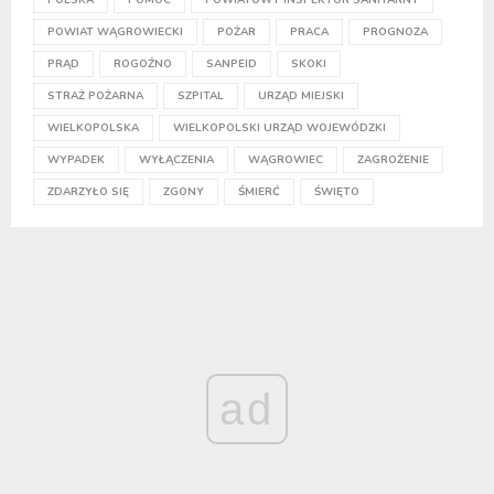
POWIAT WĄGROWIECKI
POŻAR
PRACA
PROGNOZA
PRĄD
ROGOŹNO
SANPEID
SKOKI
STRAŻ POŻARNA
SZPITAL
URZĄD MIEJSKI
WIELKOPOLSKA
WIELKOPOLSKI URZĄD WOJEWÓDZKI
WYPADEK
WYŁĄCZENIA
WĄGROWIEC
ZAGROŻENIE
ZDARZYŁO SIĘ
ZGONY
ŚMIERĆ
ŚWIĘTO
ad