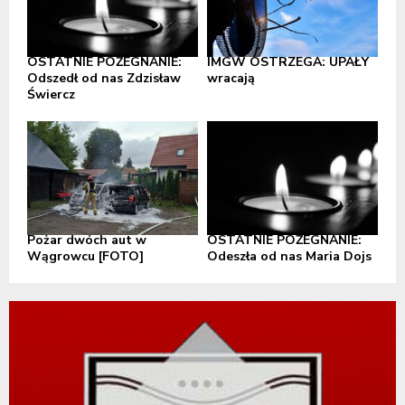
OSTATNIE POŻEGNANIE:
IMGW OSTRZEGA: UPAŁY
Odszedł od nas Zdzisław
wracają
Świercz
Pożar dwóch aut w
OSTATNIE POŻEGNANIE:
Wągrowcu [FOTO]
Odeszła od nas Maria Dojs