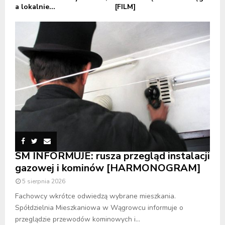
a lokalnie...
[FILM]
SM INFORMUJE: rusza przegląd instalacji
gazowej i kominów [HARMONOGRAM]
5 sierpnia 2026
Fachowcy wkrótce odwiedzą wybrane mieszkania.
Spółdzielnia Mieszkaniowa w Wągrowcu informuje o
przeglądzie przewodów kominowych i...