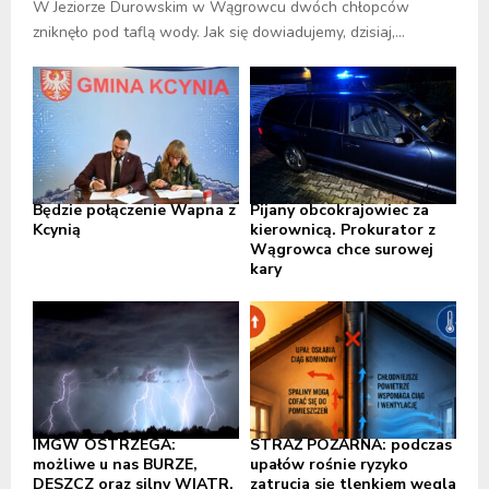
W Jeziorze Durowskim w Wągrowcu dwóch chłopców
zniknęło pod taflą wody. Jak się dowiadujemy, dzisiaj,...
Będzie połączenie Wapna z
Pijany obcokrajowiec za
Kcynią
kierownicą. Prokurator z
Wągrowca chce surowej
kary
IMGW OSTRZEGA:
STRAŻ POŻARNA: podczas
możliwe u nas BURZE,
upałów rośnie ryzyko
DESZCZ oraz silny WIATR,
zatrucia się tlenkiem węgla