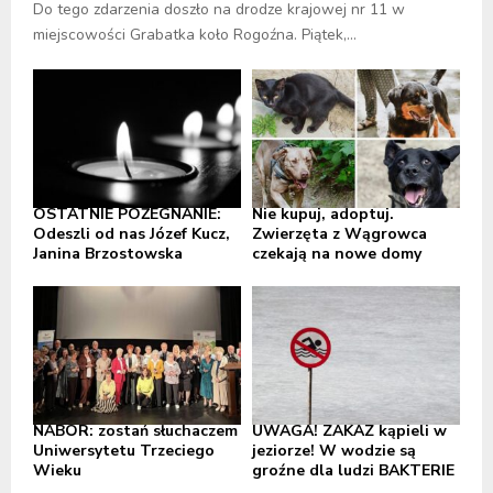
Do tego zdarzenia doszło na drodze krajowej nr 11 w
miejscowości Grabatka koło Rogoźna. Piątek,...
OSTATNIE POŻEGNANIE:
Nie kupuj, adoptuj.
Odeszli od nas Józef Kucz,
Zwierzęta z Wągrowca
Janina Brzostowska
czekają na nowe domy
NABÓR: zostań słuchaczem
UWAGA! ZAKAZ kąpieli w
Uniwersytetu Trzeciego
jeziorze! W wodzie są
Wieku
groźne dla ludzi BAKTERIE