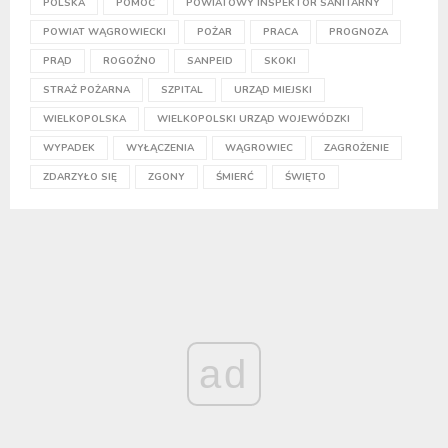
POLSKA
POMOC
POWIATOWY INSPEKTOR SANITARNY
POWIAT WĄGROWIECKI
POŻAR
PRACA
PROGNOZA
PRĄD
ROGOŹNO
SANPEID
SKOKI
STRAŻ POŻARNA
SZPITAL
URZĄD MIEJSKI
WIELKOPOLSKA
WIELKOPOLSKI URZĄD WOJEWÓDZKI
WYPADEK
WYŁĄCZENIA
WĄGROWIEC
ZAGROŻENIE
ZDARZYŁO SIĘ
ZGONY
ŚMIERĆ
ŚWIĘTO
ad