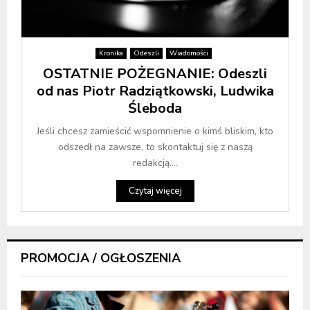
Kronika
Odeszli
Wiadomości
OSTATNIE POŻEGNANIE: Odeszli
od nas Piotr Radziątkowski, Ludwika
Śleboda
Jeśli chcesz zamieścić wspomnienie o kimś bliskim, kto
odszedł na zawsze, to skontaktuj się z naszą
redakcją....
Czytaj więcej
PROMOCJA / OGŁOSZENIA