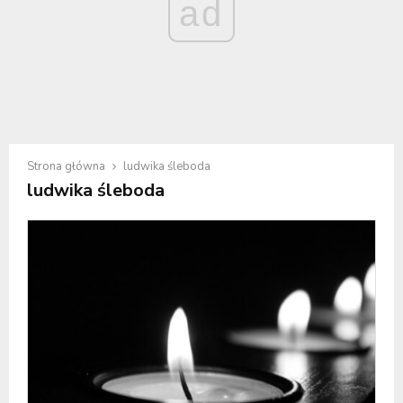
ad
Strona główna
ludwika śleboda
ludwika śleboda