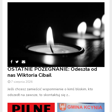
OSTATNIE POŻEGNANIE: Odeszła od
nas Wiktoria Cibail
7 sierpnia 2026
Jeśli chcesz zamieścić wspomnienie o kimś bliskim, kto
odszedł na zawsze, to skontaktuj się z...