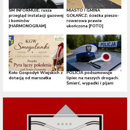
SM INFORMUJE: rusza
MIASTO I GMINA
przegląd instalacji gazowej
GOŁAŃCZ: ścieżka pieszo-
i kominów
rowerowa prawie
[HARMONOGRAM]
ukończona [FOTO]
Koło Gospodyń Wiejskich z
POLICJA podsumowuje
dotacją od marszałka
lipiec na naszych drogach.
Śmierć, wypadki i pijani