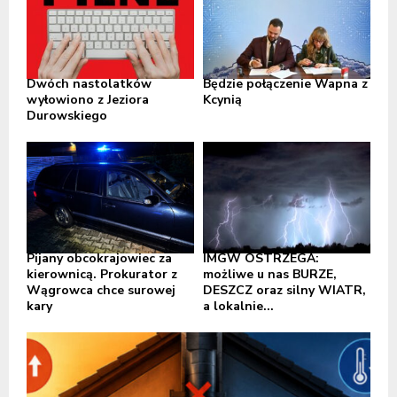
Dwóch nastolatków
Będzie połączenie Wapna z
wyłowiono z Jeziora
Kcynią
Durowskiego
Pijany obcokrajowiec za
IMGW OSTRZEGA:
kierownicą. Prokurator z
możliwe u nas BURZE,
Wągrowca chce surowej
DESZCZ oraz silny WIATR,
kary
a lokalnie...