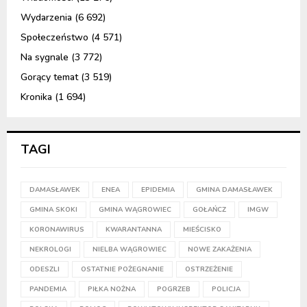
Wydarzenia
(6 692)
Społeczeństwo
(4 571)
Na sygnale
(3 772)
Gorący temat
(3 519)
Kronika
(1 694)
TAGI
DAMASŁAWEK
ENEA
EPIDEMIA
GMINA DAMASŁAWEK
GMINA SKOKI
GMINA WĄGROWIEC
GOŁAŃCZ
IMGW
KORONAWIRUS
KWARANTANNA
MIEŚCISKO
NEKROLOGI
NIELBA WĄGROWIEC
NOWE ZAKAŻENIA
ODESZLI
OSTATNIE POŻEGNANIE
OSTRZEŻENIE
PANDEMIA
PIŁKA NOŻNA
POGRZEB
POLICJA