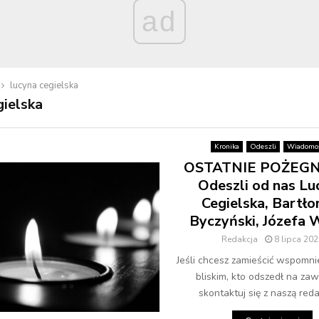
ad
lucyna cegielska
gielska
Kronika
Odeszli
Wiadomoś
OSTATNIE POŻEGN
Odeszli od nas Lu
Cegielska, Bartło
Byczyński, Józefa 
Redakcja
8 lipca 202
Jeśli chcesz zamieścić wspomni
bliskim, kto odszedł na zaw
skontaktuj się z naszą redak