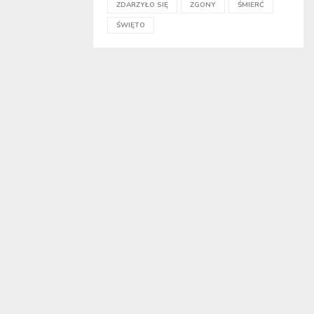
ZDARZYŁO SIĘ
ZGONY
ŚMIERĆ
ŚWIĘTO