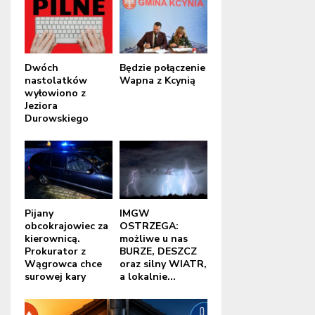
Dwóch
Będzie połączenie
nastolatków
Wapna z Kcynią
wyłowiono z
Jeziora
Durowskiego
Pijany
IMGW
obcokrajowiec za
OSTRZEGA:
kierownicą.
możliwe u nas
Prokurator z
BURZE, DESZCZ
Wągrowca chce
oraz silny WIATR,
surowej kary
a lokalnie...