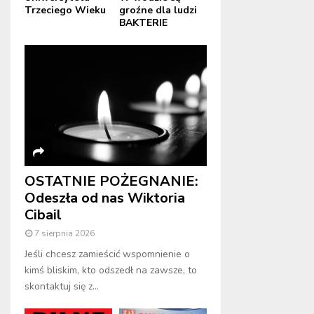
Trzeciego Wieku
groźne dla ludzi
BAKTERIE
OSTATNIE POŻEGNANIE:
Odeszła od nas Wiktoria
Cibail
7 sierpnia 2026
Jeśli chcesz zamieścić wspomnienie o
kimś bliskim, kto odszedł na zawsze, to
skontaktuj się z...