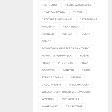
NEKROLOGI
NIELBA WĄGROWIEC
NOWE ZAKAŻENIA
ODESZLI
OSTATNIE POŻEGNANIE
OSTRZEŻENIE
PANDEMIA
PIŁKA NOŻNA
POGRZEB
POLICJA
POLSKA
POMOC
POWIATOWY INSPEKTOR SANITARNY
POWIAT WĄGROWIECKI
POŻAR
PRACA
PROGNOZA
PRĄD
ROGOŹNO
SANPEID
SKOKI
STRAŻ POŻARNA
SZPITAL
URZĄD MIEJSKI
WIELKOPOLSKA
WIELKOPOLSKI URZĄD WOJEWÓDZKI
WYPADEK
WYŁĄCZENIA
WĄGROWIEC
ZAGROŻENIE