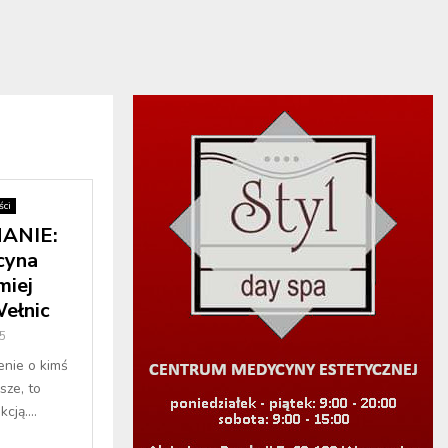
ci
ANIE:
cyna
miej
Wełnic
5
enie o kimś
sze, to
cją....