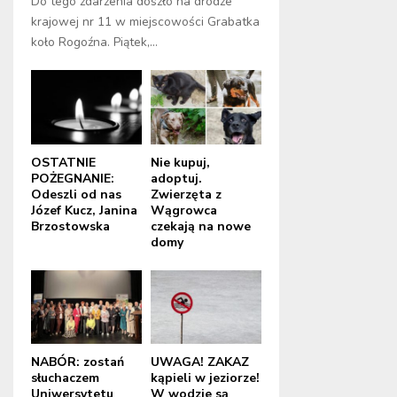
Do tego zdarzenia doszło na drodze
krajowej nr 11 w miejscowości Grabatka
koło Rogoźna. Piątek,...
OSTATNIE
Nie kupuj,
POŻEGNANIE:
adoptuj.
Odeszli od nas
Zwierzęta z
Józef Kucz, Janina
Wągrowca
Brzostowska
czekają na nowe
domy
NABÓR: zostań
UWAGA! ZAKAZ
słuchaczem
kąpieli w jeziorze!
Uniwersytetu
W wodzie są