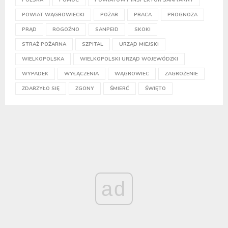
POWIAT WĄGROWIECKI
POŻAR
PRACA
PROGNOZA
PRĄD
ROGOŹNO
SANPEID
SKOKI
STRAŻ POŻARNA
SZPITAL
URZĄD MIEJSKI
WIELKOPOLSKA
WIELKOPOLSKI URZĄD WOJEWÓDZKI
WYPADEK
WYŁĄCZENIA
WĄGROWIEC
ZAGROŻENIE
ZDARZYŁO SIĘ
ZGONY
ŚMIERĆ
ŚWIĘTO
ad