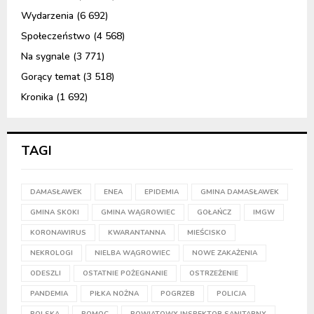
Wydarzenia
(6 692)
Społeczeństwo
(4 568)
Na sygnale
(3 771)
Gorący temat
(3 518)
Kronika
(1 692)
TAGI
DAMASŁAWEK
ENEA
EPIDEMIA
GMINA DAMASŁAWEK
GMINA SKOKI
GMINA WĄGROWIEC
GOŁAŃCZ
IMGW
KORONAWIRUS
KWARANTANNA
MIEŚCISKO
NEKROLOGI
NIELBA WĄGROWIEC
NOWE ZAKAŻENIA
ODESZLI
OSTATNIE POŻEGNANIE
OSTRZEŻENIE
PANDEMIA
PIŁKA NOŻNA
POGRZEB
POLICJA
POLSKA
POMOC
POWIATOWY INSPEKTOR SANITARNY