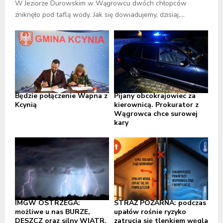
W Jeziorze Durowskim w Wągrowcu dwóch chłopców
zniknęło pod taflą wody. Jak się dowiadujemy, dzisiaj,...
Będzie połączenie Wapna z
Pijany obcokrajowiec za
Kcynią
kierownicą. Prokurator z
Wągrowca chce surowej
kary
IMGW OSTRZEGA:
STRAŻ POŻARNA: podczas
możliwe u nas BURZE,
upałów rośnie ryzyko
DESZCZ oraz silny WIATR,
zatrucia się tlenkiem węgla