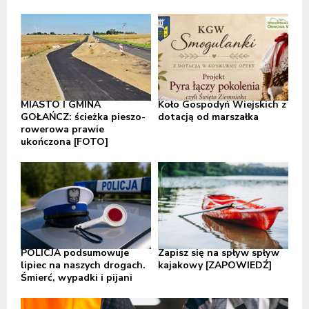
MIASTO I GMINA
Koło Gospodyń Wiejskich z
GOŁAŃCZ: ścieżka pieszo-
dotacją od marszałka
rowerowa prawie
ukończona [FOTO]
POLICJA podsumowuje
Zapisz się na spływ spływ
lipiec na naszych drogach.
kajakowy [ZAPOWIEDŹ]
Śmierć, wypadki i pijani