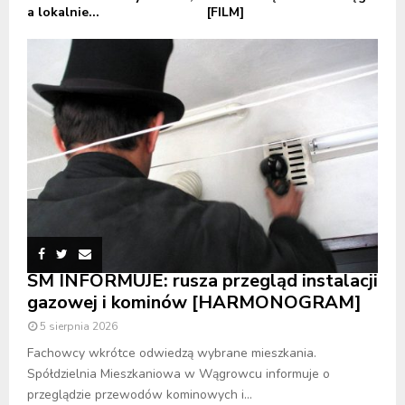
a lokalnie...
[FILM]
SM INFORMUJE: rusza przegląd instalacji
gazowej i kominów [HARMONOGRAM]
5 sierpnia 2026
Fachowcy wkrótce odwiedzą wybrane mieszkania.
Spółdzielnia Mieszkaniowa w Wągrowcu informuje o
przeglądzie przewodów kominowych i...