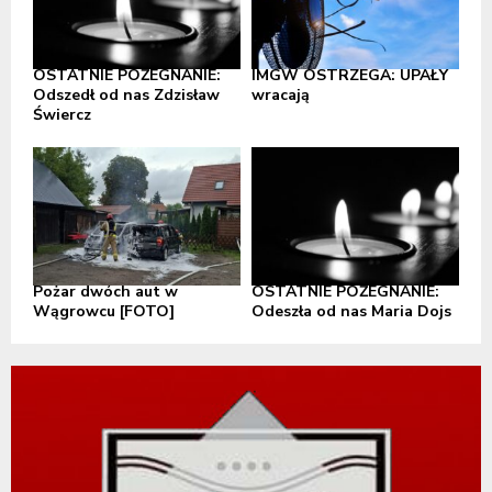
OSTATNIE POŻEGNANIE:
IMGW OSTRZEGA: UPAŁY
Odszedł od nas Zdzisław
wracają
Świercz
Pożar dwóch aut w
OSTATNIE POŻEGNANIE:
Wągrowcu [FOTO]
Odeszła od nas Maria Dojs