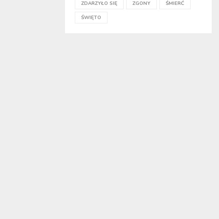
ZDARZYŁO SIĘ
ZGONY
ŚMIERĆ
ŚWIĘTO