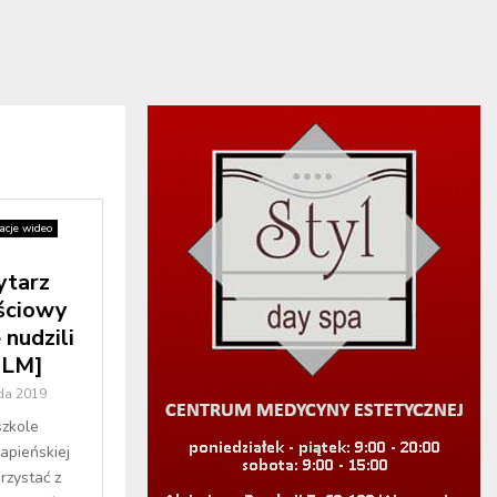
acje wideo
ytarz
ściowy
 nudzili
FILM]
da 2019
szkole
pieńskiej
rzystać z