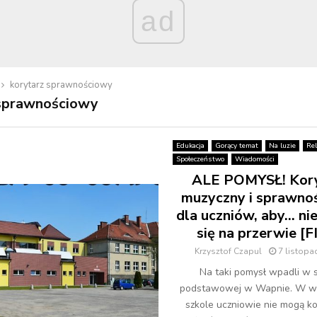
ad
korytarz sprawnościowy
 sprawnościowy
Edukacja
Gorący temat
Na luzie
Rel
Społeczeństwo
Wiadomości
ALE POMYSŁ! Kor
muzyczny i sprawno
dla uczniów, aby… nie
się na przerwie [
Krzysztof Czapul
7 listopa
Na taki pomysł wpadli w 
podstawowej w Wapnie. W wa
szkole uczniowie nie mogą ko