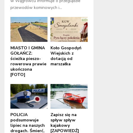
w Wągrowcu informuje o przeglądzie
przewodów kominowych i...
MIASTO I GMINA
Koło Gospodyń
GOŁAŃCZ:
Wiejskich z
ścieżka pieszo-
dotacją od
rowerowa prawie
marszałka
ukończona
[FOTO]
POLICJA
Zapisz się na
podsumowuje
spływ spływ
lipiec na naszych
kajakowy
drogach. Śmierć,
[ZAPOWIEDŹ]