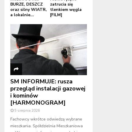
BURZE, DESZCZ
zatrucia się
oraz silny WIATR,
tlenkiem węgla
a lokalnie...
[FILM]
SM INFORMUJE: rusza
przegląd instalacji gazowej
i kominów
[HARMONOGRAM]
5 sierpnia 2026
Fachowcy wkrótce odwiedzą wybrane
mieszkania. Spółdzielnia Mieszkaniowa