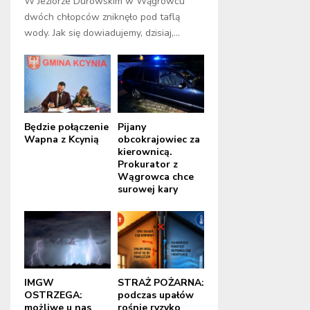
W Jeziorze Durowskim w Wągrowcu
dwóch chłopców zniknęło pod taflą
wody. Jak się dowiadujemy, dzisiaj,...
Będzie połączenie
Pijany
Wapna z Kcynią
obcokrajowiec za
kierownicą.
Prokurator z
Wągrowca chce
surowej kary
IMGW
STRAŻ POŻARNA:
OSTRZEGA:
podczas upałów
możliwe u nas
rośnie ryzyko