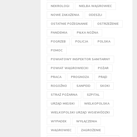
NEKROLOGI
NIELBA WĄGROWIEC
NOWE ZAKAŻENIA
ODESZLI
OSTATNIE POŻEGNANIE
OSTRZEŻENIE
PANDEMIA
PIŁKA NOŻNA
POGRZEB
POLICJA
POLSKA
POMOC
POWIATOWY INSPEKTOR SANITARNY
POWIAT WĄGROWIECKI
POŻAR
PRACA
PROGNOZA
PRĄD
ROGOŹNO
SANPEID
SKOKI
STRAŻ POŻARNA
SZPITAL
URZĄD MIEJSKI
WIELKOPOLSKA
WIELKOPOLSKI URZĄD WOJEWÓDZKI
WYPADEK
WYŁĄCZENIA
WĄGROWIEC
ZAGROŻENIE