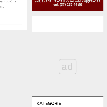
c robić na
...
ad
KATEGORIE