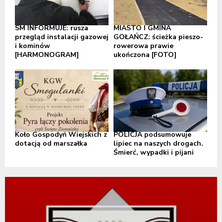
SM INFORMUJE: rusza
MIASTO I GMINA
przegląd instalacji gazowej
GOŁAŃCZ: ścieżka pieszo-
i kominów
rowerowa prawie
[HARMONOGRAM]
ukończona [FOTO]
Koło Gospodyń Wiejskich z
POLICJA podsumowuje
dotacją od marszałka
lipiec na naszych drogach.
Śmierć, wypadki i pijani