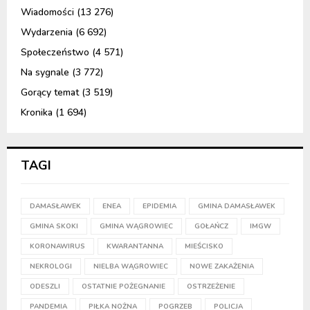
Wiadomości
(13 276)
Wydarzenia
(6 692)
Społeczeństwo
(4 571)
Na sygnale
(3 772)
Gorący temat
(3 519)
Kronika
(1 694)
TAGI
DAMASŁAWEK
ENEA
EPIDEMIA
GMINA DAMASŁAWEK
GMINA SKOKI
GMINA WĄGROWIEC
GOŁAŃCZ
IMGW
KORONAWIRUS
KWARANTANNA
MIEŚCISKO
NEKROLOGI
NIELBA WĄGROWIEC
NOWE ZAKAŻENIA
ODESZLI
OSTATNIE POŻEGNANIE
OSTRZEŻENIE
PANDEMIA
PIŁKA NOŻNA
POGRZEB
POLICJA