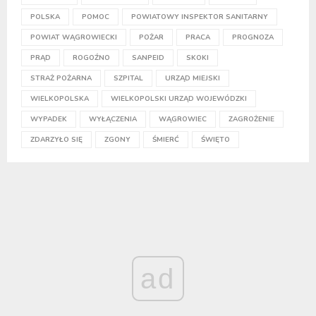
POLSKA
POMOC
POWIATOWY INSPEKTOR SANITARNY
POWIAT WĄGROWIECKI
POŻAR
PRACA
PROGNOZA
PRĄD
ROGOŹNO
SANPEID
SKOKI
STRAŻ POŻARNA
SZPITAL
URZĄD MIEJSKI
WIELKOPOLSKA
WIELKOPOLSKI URZĄD WOJEWÓDZKI
WYPADEK
WYŁĄCZENIA
WĄGROWIEC
ZAGROŻENIE
ZDARZYŁO SIĘ
ZGONY
ŚMIERĆ
ŚWIĘTO
ad