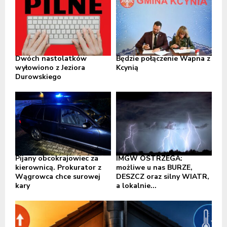
Dwóch nastolatków
Będzie połączenie Wapna z
wyłowiono z Jeziora
Kcynią
Durowskiego
Pijany obcokrajowiec za
IMGW OSTRZEGA:
kierownicą. Prokurator z
możliwe u nas BURZE,
Wągrowca chce surowej
DESZCZ oraz silny WIATR,
kary
a lokalnie...