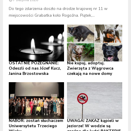
Do tego zdarzenia doszło na drodze krajowej nr 11 w
miejscowości Grabatka koło Rogoźna. Piątek,...
OSTATNIE POŻEGNANIE:
Nie kupuj, adoptuj.
Odeszli od nas Józef Kucz,
Zwierzęta z Wągrowca
Janina Brzostowska
czekają na nowe domy
NABÓR: zostań słuchaczem
UWAGA! ZAKAZ kąpieli w
Uniwersytetu Trzeciego
jeziorze! W wodzie są