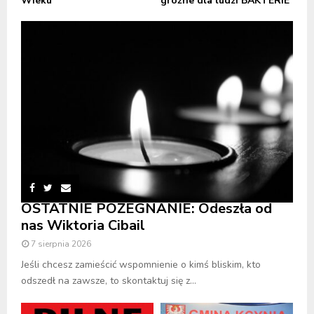
Wieku
groźne dla ludzi BAKTERIE
OSTATNIE POŻEGNANIE: Odeszła od
nas Wiktoria Cibail
7 sierpnia 2026
Jeśli chcesz zamieścić wspomnienie o kimś bliskim, kto
odszedł na zawsze, to skontaktuj się z...