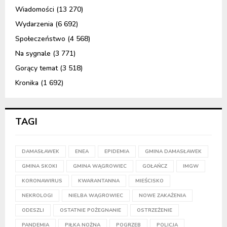
Wiadomości
(13 270)
Wydarzenia
(6 692)
Społeczeństwo
(4 568)
Na sygnale
(3 771)
Gorący temat
(3 518)
Kronika
(1 692)
TAGI
DAMASŁAWEK
ENEA
EPIDEMIA
GMINA DAMASŁAWEK
GMINA SKOKI
GMINA WĄGROWIEC
GOŁAŃCZ
IMGW
KORONAWIRUS
KWARANTANNA
MIEŚCISKO
NEKROLOGI
NIELBA WĄGROWIEC
NOWE ZAKAŻENIA
ODESZLI
OSTATNIE POŻEGNANIE
OSTRZEŻENIE
PANDEMIA
PIŁKA NOŻNA
POGRZEB
POLICJA