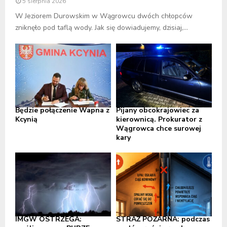
5 sierpnia 2026
W Jeziorem Durowskim w Wągrowcu dwóch chłopców
zniknęło pod taflą wody. Jak się dowiadujemy, dzisiaj,...
Będzie połączenie Wapna z
Pijany obcokrajowiec za
Kcynią
kierownicą. Prokurator z
Wągrowca chce surowej
kary
IMGW OSTRZEGA:
STRAŻ POŻARNA: podczas