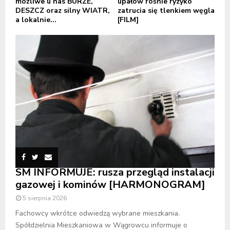
możliwe u nas BURZE,
upałów rośnie ryzyko
DESZCZ oraz silny WIATR,
zatrucia się tlenkiem węgla
a lokalnie...
[FILM]
SM INFORMUJE: rusza przegląd instalacji
gazowej i kominów [HARMONOGRAM]
5 sierpnia 2026
Fachowcy wkrótce odwiedzą wybrane mieszkania.
Spółdzielnia Mieszkaniowa w Wągrowcu informuje o