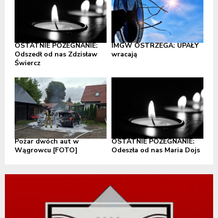
OSTATNIE POŻEGNANIE:
IMGW OSTRZEGA: UPAŁY
Odszedł od nas Zdzisław
wracają
Świercz
Pożar dwóch aut w
OSTATNIE POŻEGNANIE:
Wągrowcu [FOTO]
Odeszła od nas Maria Dojs