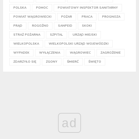
POLSKA
POMOC
POWIATOWY INSPEKTOR SANITARNY
POWIAT WĄGROWIECKI
POŻAR
PRACA
PROGNOZA
PRĄD
ROGOŹNO
SANPEID
SKOKI
STRAŻ POŻARNA
SZPITAL
URZĄD MIEJSKI
WIELKOPOLSKA
WIELKOPOLSKI URZĄD WOJEWÓDZKI
WYPADEK
WYŁĄCZENIA
WĄGROWIEC
ZAGROŻENIE
ZDARZYŁO SIĘ
ZGONY
ŚMIERĆ
ŚWIĘTO
ad