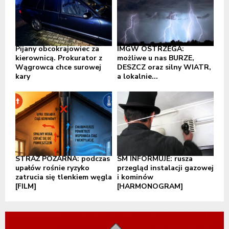
Pijany obcokrajowiec za
IMGW OSTRZEGA:
kierownicą. Prokurator z
możliwe u nas BURZE,
Wągrowca chce surowej
DESZCZ oraz silny WIATR,
kary
a lokalnie...
STRAŻ POŻARNA: podczas
SM INFORMUJE: rusza
upałów rośnie ryzyko
przegląd instalacji gazowej
zatrucia się tlenkiem węgla
i kominów
[FILM]
[HARMONOGRAM]