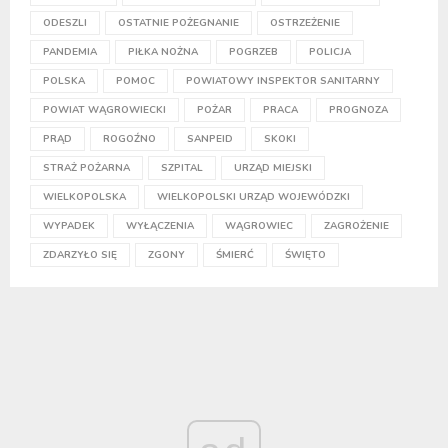
ODESZLI
OSTATNIE POŻEGNANIE
OSTRZEŻENIE
PANDEMIA
PIŁKA NOŻNA
POGRZEB
POLICJA
POLSKA
POMOC
POWIATOWY INSPEKTOR SANITARNY
POWIAT WĄGROWIECKI
POŻAR
PRACA
PROGNOZA
PRĄD
ROGOŹNO
SANPEID
SKOKI
STRAŻ POŻARNA
SZPITAL
URZĄD MIEJSKI
WIELKOPOLSKA
WIELKOPOLSKI URZĄD WOJEWÓDZKI
WYPADEK
WYŁĄCZENIA
WĄGROWIEC
ZAGROŻENIE
ZDARZYŁO SIĘ
ZGONY
ŚMIERĆ
ŚWIĘTO