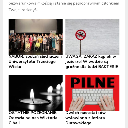
bezwarunkową miłością i stanie się pełnoprawnym członkiem
Twojej rodziny?...
NABÓR: zostań słuchaczem
UWAGA! ZAKAZ kąpieli w
Uniwersytetu Trzeciego
jeziorze! W wodzie są
Wieku
groźne dla ludzi BAKTERIE
OSTATNIE POŻEGNANIE:
Dwóch nastolatków
Odeszła od nas Wiktoria
wyłowiono z Jeziora
Cibail
Durowskiego