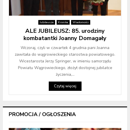
Jubileusze
Kronika
Wiadomości
ALE JUBILEUSZ: 85. urodziny
kombatantki Joanny Domagały
Wczoraj, czyli w czwartek 4 grudnia pani Joanna
zawitała do wągrowieckiego starostwa powiatowego.
Wicestarosta Jerzy Springer, w imieniu samorządu
Powiatu Wągrowieckiego, złożył dostojnej jubilatce
życzenia,...
Czytaj więcej
PROMOCJA / OGŁOSZENIA