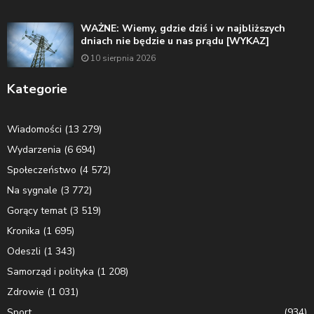
WAŻNE: Wiemy, gdzie dziś i w najbliższych
dniach nie będzie u nas prądu [WYKAZ]
10 sierpnia 2026
Kategorie
Wiadomości
(13 279)
Wydarzenia
(6 694)
Społeczeństwo
(4 572)
Na sygnale
(3 772)
Gorący temat
(3 519)
Kronika
(1 695)
Odeszli
(1 343)
Samorząd i polityka
(1 208)
Zdrowie
(1 031)
Sport
(934)