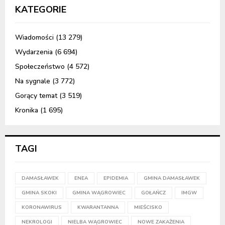
KATEGORIE
Wiadomości
(13 279)
Wydarzenia
(6 694)
Społeczeństwo
(4 572)
Na sygnale
(3 772)
Gorący temat
(3 519)
Kronika
(1 695)
TAGI
DAMASŁAWEK
ENEA
EPIDEMIA
GMINA DAMASŁAWEK
GMINA SKOKI
GMINA WĄGROWIEC
GOŁAŃCZ
IMGW
KORONAWIRUS
KWARANTANNA
MIEŚCISKO
NEKROLOGI
NIELBA WĄGROWIEC
NOWE ZAKAŻENIA