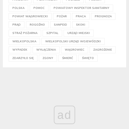
POLSKA
POMOC
POWIATOWY INSPEKTOR SANITARNY
POWIAT WĄGROWIECKI
POŻAR
PRACA
PROGNOZA
PRĄD
ROGOŹNO
SANPEID
SKOKI
STRAŻ POŻARNA
SZPITAL
URZĄD MIEJSKI
WIELKOPOLSKA
WIELKOPOLSKI URZĄD WOJEWÓDZKI
WYPADEK
WYŁĄCZENIA
WĄGROWIEC
ZAGROŻENIE
ZDARZYŁO SIĘ
ZGONY
ŚMIERĆ
ŚWIĘTO
ad