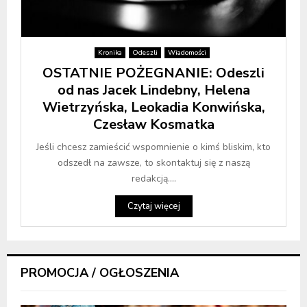
Kronika
Odeszli
Wiadomości
OSTATNIE POŻEGNANIE: Odeszli
od nas Jacek Lindebny, Helena
Wietrzyńska, Leokadia Konwińska,
Czesław Kosmatka
Jeśli chcesz zamieścić wspomnienie o kimś bliskim, kto
odszedł na zawsze, to skontaktuj się z naszą
redakcją....
Czytaj więcej
PROMOCJA / OGŁOSZENIA