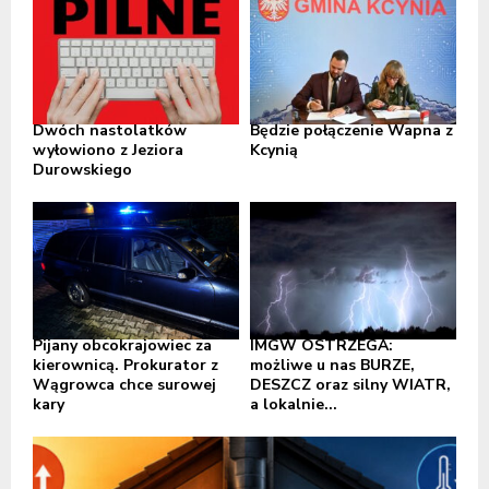
Dwóch nastolatków
Będzie połączenie Wapna z
wyłowiono z Jeziora
Kcynią
Durowskiego
Pijany obcokrajowiec za
IMGW OSTRZEGA:
kierownicą. Prokurator z
możliwe u nas BURZE,
Wągrowca chce surowej
DESZCZ oraz silny WIATR,
kary
a lokalnie...