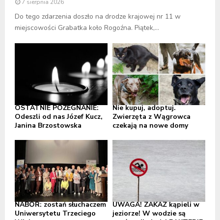
7 sierpnia 2026
Do tego zdarzenia doszło na drodze krajowej nr 11 w
miejscowości Grabatka koło Rogoźna. Piątek,...
OSTATNIE POŻEGNANIE:
Nie kupuj, adoptuj.
Odeszli od nas Józef Kucz,
Zwierzęta z Wągrowca
Janina Brzostowska
czekają na nowe domy
NABÓR: zostań słuchaczem
UWAGA! ZAKAZ kąpieli w
Uniwersytetu Trzeciego
jeziorze! W wodzie są