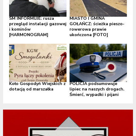
SM INFORMUJE: rusza
MIASTO I GMINA
przegląd instalacji gazowej
GOŁAŃCZ: ścieżka pieszo-
i kominów
rowerowa prawie
[HARMONOGRAM]
ukończona [FOTO]
Koło Gospodyń Wiejskich z
POLICJA podsumowuje
dotacją od marszałka
lipiec na naszych drogach.
Śmierć, wypadki i pijani