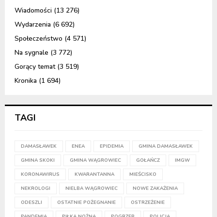
Wiadomości
(13 276)
Wydarzenia
(6 692)
Społeczeństwo
(4 571)
Na sygnale
(3 772)
Gorący temat
(3 519)
Kronika
(1 694)
TAGI
DAMASŁAWEK
ENEA
EPIDEMIA
GMINA DAMASŁAWEK
GMINA SKOKI
GMINA WĄGROWIEC
GOŁAŃCZ
IMGW
KORONAWIRUS
KWARANTANNA
MIEŚCISKO
NEKROLOGI
NIELBA WĄGROWIEC
NOWE ZAKAŻENIA
ODESZLI
OSTATNIE POŻEGNANIE
OSTRZEŻENIE
PANDEMIA
PIŁKA NOŻNA
POGRZEB
POLICJA