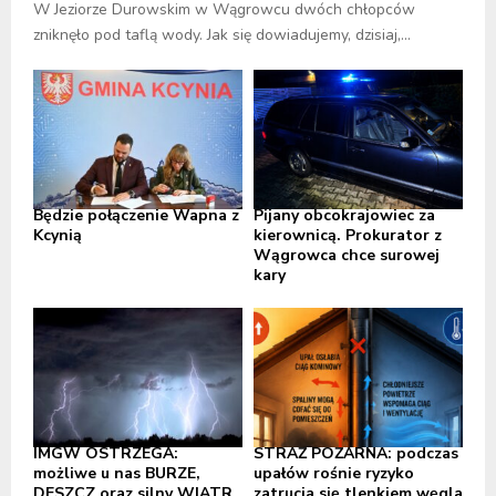
W Jeziorze Durowskim w Wągrowcu dwóch chłopców
zniknęło pod taflą wody. Jak się dowiadujemy, dzisiaj,...
Będzie połączenie Wapna z
Pijany obcokrajowiec za
Kcynią
kierownicą. Prokurator z
Wągrowca chce surowej
kary
IMGW OSTRZEGA:
STRAŻ POŻARNA: podczas
możliwe u nas BURZE,
upałów rośnie ryzyko
DESZCZ oraz silny WIATR,
zatrucia się tlenkiem węgla