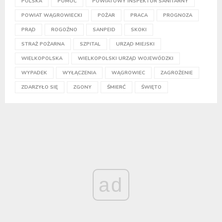
POLSKA
POMOC
POWIATOWY INSPEKTOR SANITARNY
POWIAT WĄGROWIECKI
POŻAR
PRACA
PROGNOZA
PRĄD
ROGOŹNO
SANPEID
SKOKI
STRAŻ POŻARNA
SZPITAL
URZĄD MIEJSKI
WIELKOPOLSKA
WIELKOPOLSKI URZĄD WOJEWÓDZKI
WYPADEK
WYŁĄCZENIA
WĄGROWIEC
ZAGROŻENIE
ZDARZYŁO SIĘ
ZGONY
ŚMIERĆ
ŚWIĘTO
ad