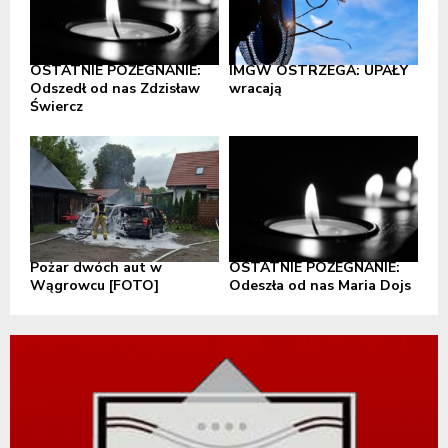
OSTATNIE POŻEGNANIE:
IMGW OSTRZEGA: UPAŁY
Odszedł od nas Zdzisław
wracają
Świercz
Pożar dwóch aut w
OSTATNIE POŻEGNANIE:
Wągrowcu [FOTO]
Odeszła od nas Maria Dojs