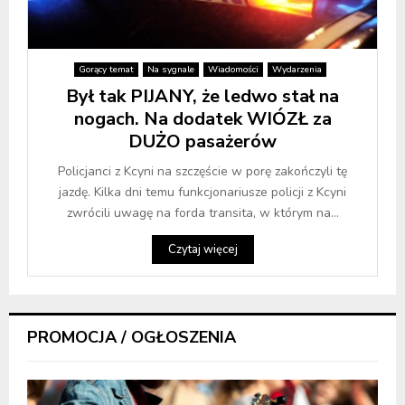
Gorący temat
Na sygnale
Wiadomości
Wydarzenia
Był tak PIJANY, że ledwo stał na
nogach. Na dodatek WIÓZŁ za
DUŻO pasażerów
Policjanci z Kcyni na szczęście w porę zakończyli tę
jazdę. Kilka dni temu funkcjonariusze policji z Kcyni
zwrócili uwagę na forda transita, w którym na...
Czytaj więcej
PROMOCJA / OGŁOSZENIA