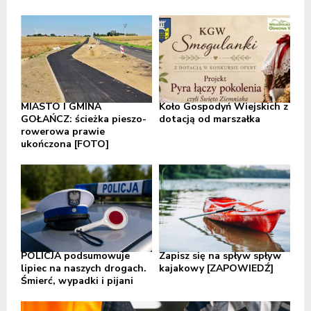
MIASTO I GMINA
Koło Gospodyń Wiejskich z
GOŁAŃCZ: ścieżka pieszo-
dotacją od marszałka
rowerowa prawie
ukończona [FOTO]
POLICJA podsumowuje
Zapisz się na spływ spływ
lipiec na naszych drogach.
kajakowy [ZAPOWIEDŹ]
Śmierć, wypadki i pijani