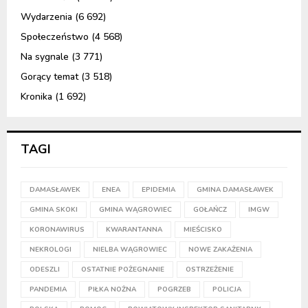
Wydarzenia
(6 692)
Społeczeństwo
(4 568)
Na sygnale
(3 771)
Gorący temat
(3 518)
Kronika
(1 692)
TAGI
DAMASŁAWEK
ENEA
EPIDEMIA
GMINA DAMASŁAWEK
GMINA SKOKI
GMINA WĄGROWIEC
GOŁAŃCZ
IMGW
KORONAWIRUS
KWARANTANNA
MIEŚCISKO
NEKROLOGI
NIELBA WĄGROWIEC
NOWE ZAKAŻENIA
ODESZLI
OSTATNIE POŻEGNANIE
OSTRZEŻENIE
PANDEMIA
PIŁKA NOŻNA
POGRZEB
POLICJA