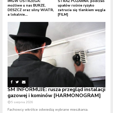
IMGW OSTRZEGA:
STRAŻ POŻARNA: podczas
możliwe u nas BURZE,
upałów rośnie ryzyko
DESZCZ oraz silny WIATR,
zatrucia się tlenkiem węgla
a lokalnie...
[FILM]
SM INFORMUJE: rusza przegląd instalacji
gazowej i kominów [HARMONOGRAM]
5 sierpnia 2026
Fachowcy wkrótce odwiedzą wybrane mieszkania.