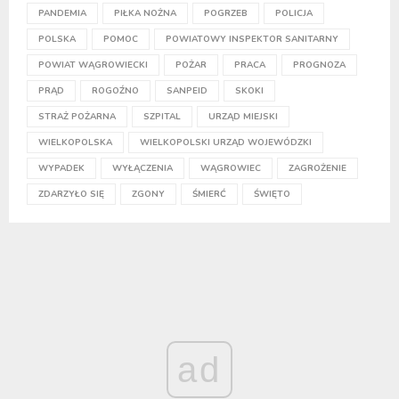
PANDEMIA
PIŁKA NOŻNA
POGRZEB
POLICJA
POLSKA
POMOC
POWIATOWY INSPEKTOR SANITARNY
POWIAT WĄGROWIECKI
POŻAR
PRACA
PROGNOZA
PRĄD
ROGOŹNO
SANPEID
SKOKI
STRAŻ POŻARNA
SZPITAL
URZĄD MIEJSKI
WIELKOPOLSKA
WIELKOPOLSKI URZĄD WOJEWÓDZKI
WYPADEK
WYŁĄCZENIA
WĄGROWIEC
ZAGROŻENIE
ZDARZYŁO SIĘ
ZGONY
ŚMIERĆ
ŚWIĘTO
ad