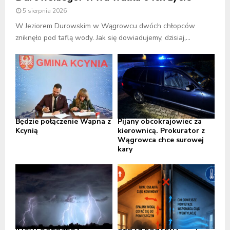
5 sierpnia 2026
W Jeziorem Durowskim w Wągrowcu dwóch chłopców
zniknęło pod taflą wody. Jak się dowiadujemy, dzisiaj,...
Będzie połączenie Wapna z
Pijany obcokrajowiec za
Kcynią
kierownicą. Prokurator z
Wągrowca chce surowej
kary