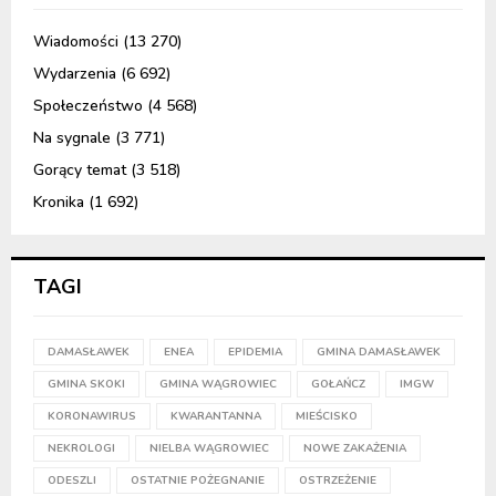
Wiadomości
(13 270)
Wydarzenia
(6 692)
Społeczeństwo
(4 568)
Na sygnale
(3 771)
Gorący temat
(3 518)
Kronika
(1 692)
TAGI
DAMASŁAWEK
ENEA
EPIDEMIA
GMINA DAMASŁAWEK
GMINA SKOKI
GMINA WĄGROWIEC
GOŁAŃCZ
IMGW
KORONAWIRUS
KWARANTANNA
MIEŚCISKO
NEKROLOGI
NIELBA WĄGROWIEC
NOWE ZAKAŻENIA
ODESZLI
OSTATNIE POŻEGNANIE
OSTRZEŻENIE