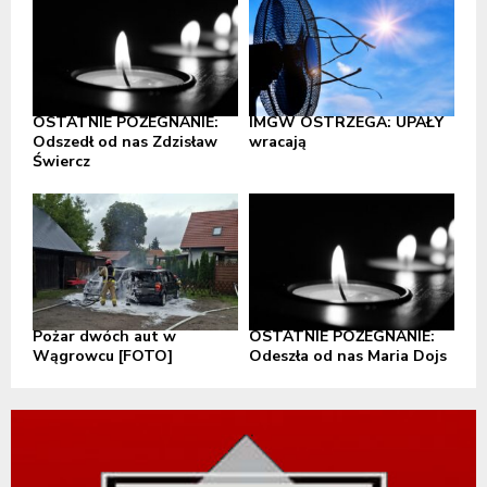
OSTATNIE POŻEGNANIE:
IMGW OSTRZEGA: UPAŁY
Odszedł od nas Zdzisław
wracają
Świercz
Pożar dwóch aut w
OSTATNIE POŻEGNANIE:
Wągrowcu [FOTO]
Odeszła od nas Maria Dojs