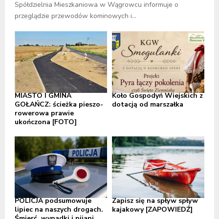
Spółdzielnia Mieszkaniowa w Wągrowcu informuje o
przeglądzie przewodów kominowych i...
MIASTO I GMINA
Koło Gospodyń Wiejskich z
GOŁAŃCZ: ścieżka pieszo-
dotacją od marszałka
rowerowa prawie
ukończona [FOTO]
POLICJA podsumowuje
Zapisz się na spływ spływ
lipiec na naszych drogach.
kajakowy [ZAPOWIEDŹ]
Śmierć, wypadki i pijani