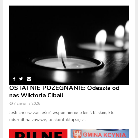
OSTATNIE POŻEGNANIE: Odeszła od
nas Wiktoria Cibail
7 sierpnia 2026
Jeśli chcesz zamieścić wspomnienie o kimś bliskim, kto
odszedł na zawsze, to skontaktuj się z...