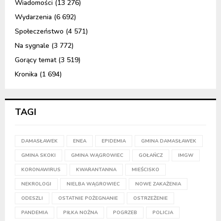
Wiadomości
(13 276)
Wydarzenia
(6 692)
Społeczeństwo
(4 571)
Na sygnale
(3 772)
Gorący temat
(3 519)
Kronika
(1 694)
TAGI
DAMASŁAWEK
ENEA
EPIDEMIA
GMINA DAMASŁAWEK
GMINA SKOKI
GMINA WĄGROWIEC
GOŁAŃCZ
IMGW
KORONAWIRUS
KWARANTANNA
MIEŚCISKO
NEKROLOGI
NIELBA WĄGROWIEC
NOWE ZAKAŻENIA
ODESZLI
OSTATNIE POŻEGNANIE
OSTRZEŻENIE
PANDEMIA
PIŁKA NOŻNA
POGRZEB
POLICJA