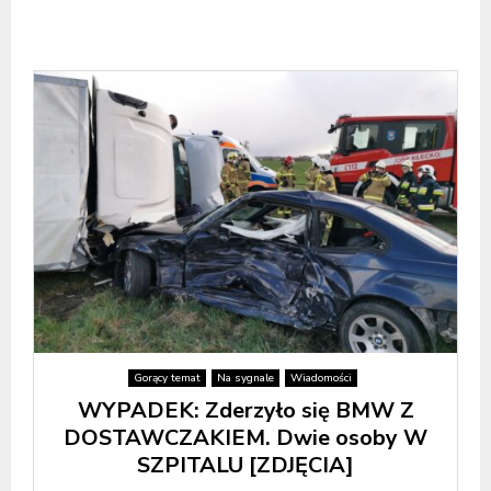
Gorący temat
Na sygnale
Wiadomości
WYPADEK: Zderzyło się BMW Z
DOSTAWCZAKIEM. Dwie osoby W
SZPITALU [ZDJĘCIA]