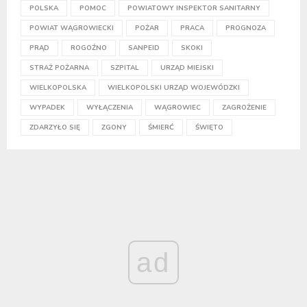
POLSKA
POMOC
POWIATOWY INSPEKTOR SANITARNY
POWIAT WĄGROWIECKI
POŻAR
PRACA
PROGNOZA
PRĄD
ROGOŹNO
SANPEID
SKOKI
STRAŻ POŻARNA
SZPITAL
URZĄD MIEJSKI
WIELKOPOLSKA
WIELKOPOLSKI URZĄD WOJEWÓDZKI
WYPADEK
WYŁĄCZENIA
WĄGROWIEC
ZAGROŻENIE
ZDARZYŁO SIĘ
ZGONY
ŚMIERĆ
ŚWIĘTO
ad