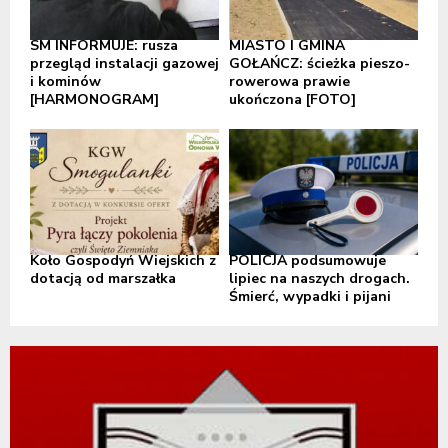
SM INFORMUJE: rusza
MIASTO I GMINA
przegląd instalacji gazowej
GOŁAŃCZ: ścieżka pieszo-
i kominów
rowerowa prawie
[HARMONOGRAM]
ukończona [FOTO]
Koło Gospodyń Wiejskich z
POLICJA podsumowuje
dotacją od marszałka
lipiec na naszych drogach.
Śmierć, wypadki i pijani