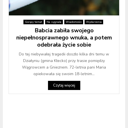
Gorący temat
Na sygnale
Wiadomości
Wydarzenia
Babcia zabiła swojego
niepełnosprawnego wnuka, a potem
odebrała życie sobie
Do tej niebywałej tragedii doszło kilka dni temu w
Działyniu (gmina Kłecko) przy trasie pomiędzy
Wągrowcem a Gnieznem. 72-letnia pani Maria
opiekowała się swoim 18-letnim...
Czytaj więcej