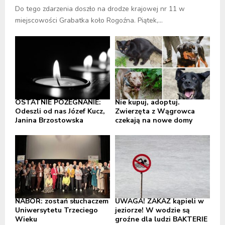
Do tego zdarzenia doszło na drodze krajowej nr 11 w
miejscowości Grabatka koło Rogoźna. Piątek,...
OSTATNIE POŻEGNANIE:
Nie kupuj, adoptuj.
Odeszli od nas Józef Kucz,
Zwierzęta z Wągrowca
Janina Brzostowska
czekają na nowe domy
NABÓR: zostań słuchaczem
UWAGA! ZAKAZ kąpieli w
Uniwersytetu Trzeciego
jeziorze! W wodzie są
Wieku
groźne dla ludzi BAKTERIE