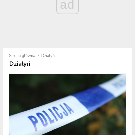
ad
Strona główna
Działyń
Działyń