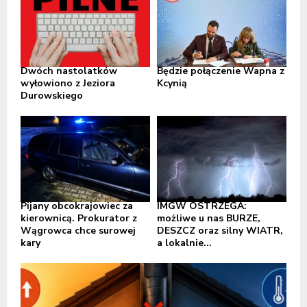
Dwóch nastolatków
Będzie połączenie Wapna z
wyłowiono z Jeziora
Kcynią
Durowskiego
Pijany obcokrajowiec za
IMGW OSTRZEGA:
kierownicą. Prokurator z
możliwe u nas BURZE,
Wągrowca chce surowej
DESZCZ oraz silny WIATR,
kary
a lokalnie...