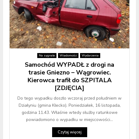
Na sygnale
Wiadomości
Wydarzenia
Samochód WYPADŁ z drogi na
trasie Gniezno – Wągrowiec.
Kierowca trafił do SZPITALA
[ZDJĘCIA]
Do tego wypadku doszło wczoraj przed południem w
Działyniu (gmina Kłecko). Poniedziałek, 16 listopada,
godzina 11.43. Właśnie wtedy służby ratunkowe
powiadomiono o wypadku w miejscowości...
Czytaj więcej