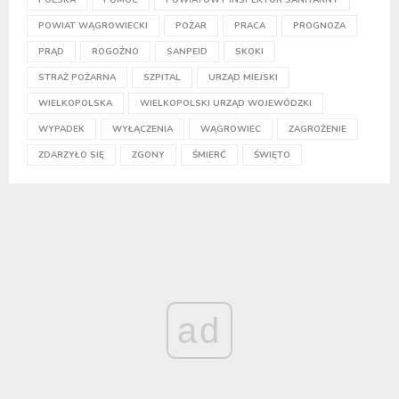
POWIAT WĄGROWIECKI
POŻAR
PRACA
PROGNOZA
PRĄD
ROGOŹNO
SANPEID
SKOKI
STRAŻ POŻARNA
SZPITAL
URZĄD MIEJSKI
WIELKOPOLSKA
WIELKOPOLSKI URZĄD WOJEWÓDZKI
WYPADEK
WYŁĄCZENIA
WĄGROWIEC
ZAGROŻENIE
ZDARZYŁO SIĘ
ZGONY
ŚMIERĆ
ŚWIĘTO
ad