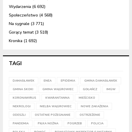
Wydarzenia
(6 692)
Społeczeństwo
(4 568)
Na sygnale
(3 771)
Gorący temat
(3 518)
Kronika
(1 692)
TAGI
DAMASŁAWEK
ENEA
EPIDEMIA
GMINA DAMASŁAWEK
GMINA SKOKI
GMINA WĄGROWIEC
GOŁAŃCZ
IMGW
KORONAWIRUS
KWARANTANNA
MIEŚCISKO
NEKROLOGI
NIELBA WĄGROWIEC
NOWE ZAKAŻENIA
ODESZLI
OSTATNIE POŻEGNANIE
OSTRZEŻENIE
PANDEMIA
PIŁKA NOŻNA
POGRZEB
POLICJA
POLSKA
POMOC
POWIATOWY INSPEKTOR SANITARNY