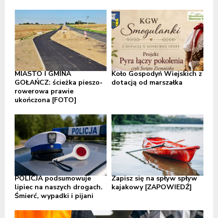
MIASTO I GMINA
Koło Gospodyń Wiejskich z
GOŁAŃCZ: ścieżka pieszo-
dotacją od marszałka
rowerowa prawie
ukończona [FOTO]
POLICJA podsumowuje
Zapisz się na spływ spływ
lipiec na naszych drogach.
kajakowy [ZAPOWIEDŹ]
Śmierć, wypadki i pijani