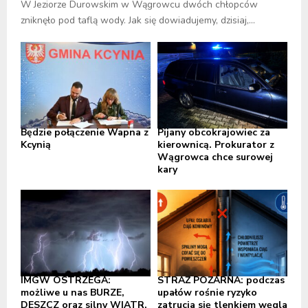
W Jeziorze Durowskim w Wągrowcu dwóch chłopców
zniknęło pod taflą wody. Jak się dowiadujemy, dzisiaj,...
Będzie połączenie Wapna z
Pijany obcokrajowiec za
Kcynią
kierownicą. Prokurator z
Wągrowca chce surowej
kary
IMGW OSTRZEGA:
STRAŻ POŻARNA: podczas
możliwe u nas BURZE,
upałów rośnie ryzyko
DESZCZ oraz silny WIATR,
zatrucia się tlenkiem węgla