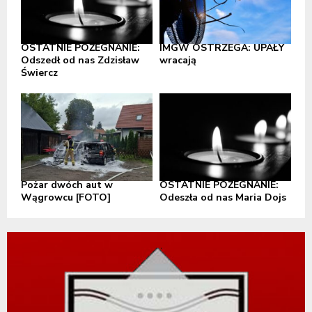
OSTATNIE POŻEGNANIE:
IMGW OSTRZEGA: UPAŁY
Odszedł od nas Zdzisław
wracają
Świercz
Pożar dwóch aut w
OSTATNIE POŻEGNANIE:
Wągrowcu [FOTO]
Odeszła od nas Maria Dojs