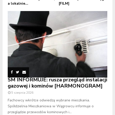
a lokalnie...
[FILM]
SM INFORMUJE: rusza przegląd instalacji
gazowej i kominów [HARMONOGRAM]
5 sierpnia 2026
Fachowcy wkrótce odwiedzą wybrane mieszkania.
Spółdzielnia Mieszkaniowa w Wągrowcu informuje o
przeglądzie przewodów kominowych i...