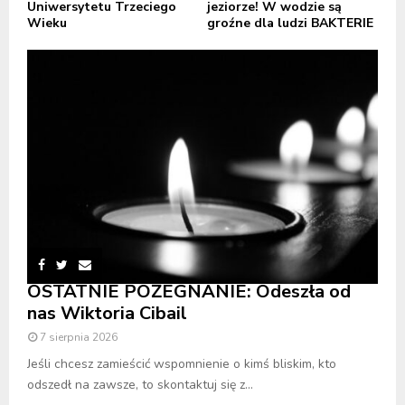
Uniwersytetu Trzeciego
jeziorze! W wodzie są
Wieku
groźne dla ludzi BAKTERIE
OSTATNIE POŻEGNANIE: Odeszła od
nas Wiktoria Cibail
7 sierpnia 2026
Jeśli chcesz zamieścić wspomnienie o kimś bliskim, kto
odszedł na zawsze, to skontaktuj się z...