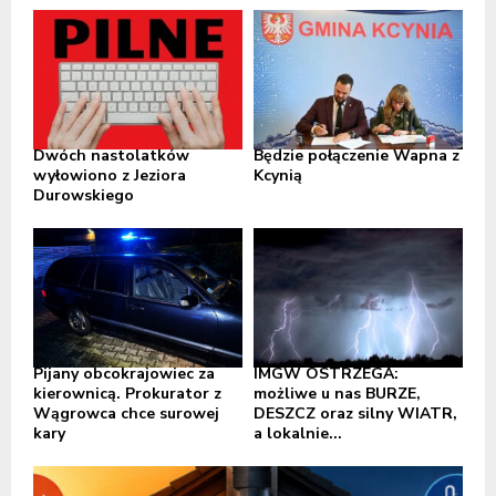
Dwóch nastolatków
Będzie połączenie Wapna z
wyłowiono z Jeziora
Kcynią
Durowskiego
Pijany obcokrajowiec za
IMGW OSTRZEGA:
kierownicą. Prokurator z
możliwe u nas BURZE,
Wągrowca chce surowej
DESZCZ oraz silny WIATR,
kary
a lokalnie...