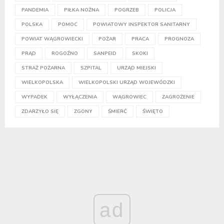
PANDEMIA
PIŁKA NOŻNA
POGRZEB
POLICJA
POLSKA
POMOC
POWIATOWY INSPEKTOR SANITARNY
POWIAT WĄGROWIECKI
POŻAR
PRACA
PROGNOZA
PRĄD
ROGOŹNO
SANPEID
SKOKI
STRAŻ POŻARNA
SZPITAL
URZĄD MIEJSKI
WIELKOPOLSKA
WIELKOPOLSKI URZĄD WOJEWÓDZKI
WYPADEK
WYŁĄCZENIA
WĄGROWIEC
ZAGROŻENIE
ZDARZYŁO SIĘ
ZGONY
ŚMIERĆ
ŚWIĘTO
ad