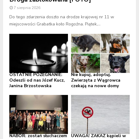
7 sierpnia 2026
Do tego zdarzenia doszło na drodze krajowej nr 11 w
miejscowości Grabatka koło Rogoźna. Piątek,...
OSTATNIE POŻEGNANIE:
Nie kupuj, adoptuj.
Odeszli od nas Józef Kucz,
Zwierzęta z Wągrowca
Janina Brzostowska
czekają na nowe domy
NABÓR: zostań słuchaczem
UWAGA! ZAKAZ kąpieli w