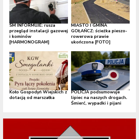
SM INFORMUJE: rusza
MIASTO I GMINA
przegląd instalacji gazowej
GOŁAŃCZ: ścieżka pieszo-
i kominów
rowerowa prawie
[HARMONOGRAM]
ukończona [FOTO]
Koło Gospodyń Wiejskich z
POLICJA podsumowuje
dotacją od marszałka
lipiec na naszych drogach.
Śmierć, wypadki i pijani