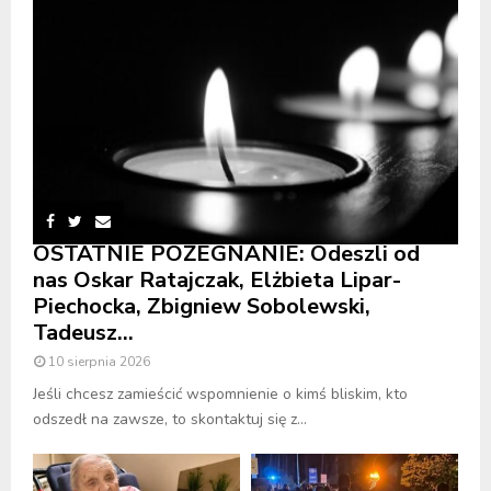
OSTATNIE POŻEGNANIE: Odeszli od
nas Oskar Ratajczak, Elżbieta Lipar-
Piechocka, Zbigniew Sobolewski,
Tadeusz...
10 sierpnia 2026
Jeśli chcesz zamieścić wspomnienie o kimś bliskim, kto
odszedł na zawsze, to skontaktuj się z...