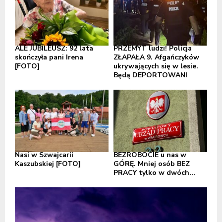
ALE JUBILEUSZ: 92 lata
PRZEMYT ludzi! Policja
skończyła pani Irena
ZŁAPAŁA 9. Afgańczyków
[FOTO]
ukrywających się w lesie.
Będą DEPORTOWANI
Nasi w Szwajcarii
BEZROBOCIE u nas w
Kaszubskiej [FOTO]
GÓRĘ. Mniej osób BEZ
PRACY tylko w dwóch...