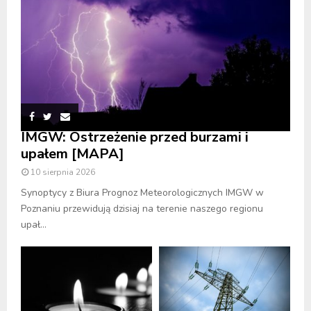
IMGW: Ostrzeżenie przed burzami i
upałem [MAPA]
10 sierpnia 2026
Synoptycy z Biura Prognoz Meteorologicznych IMGW w
Poznaniu przewidują dzisiaj na terenie naszego regionu
upał...