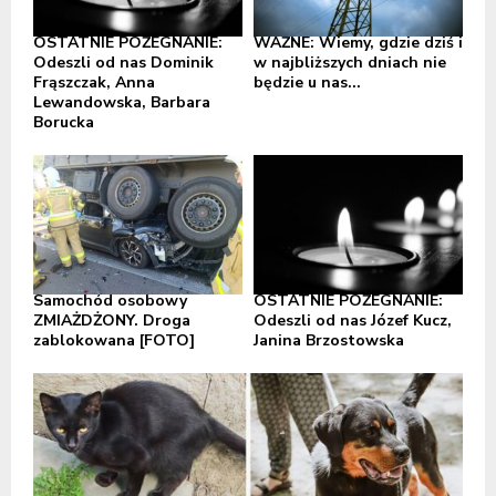
OSTATNIE POŻEGNANIE:
WAŻNE: Wiemy, gdzie dziś i
Odeszli od nas Dominik
w najbliższych dniach nie
Frąszczak, Anna
będzie u nas...
Lewandowska, Barbara
Borucka
Samochód osobowy
OSTATNIE POŻEGNANIE:
ZMIAŻDŻONY. Droga
Odeszli od nas Józef Kucz,
zablokowana [FOTO]
Janina Brzostowska