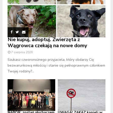
Nie kupuj, adoptuj. Zwierzęta z
Wągrowca czekają na nowe domy
7 sierpnia 2026
Szukasz czworonożnego przyjaciela, który obdarzy Cię
bezwarunkową miłością i stanie się pełnoprawnym członkiem
Twojej rodziny?...
NABÓR: zostań słuchaczem
UWAGA! ZAKAZ kąpieli w