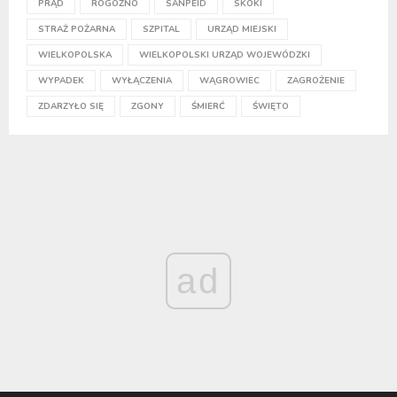
PRĄD
ROGOŹNO
SANPEID
SKOKI
STRAŻ POŻARNA
SZPITAL
URZĄD MIEJSKI
WIELKOPOLSKA
WIELKOPOLSKI URZĄD WOJEWÓDZKI
WYPADEK
WYŁĄCZENIA
WĄGROWIEC
ZAGROŻENIE
ZDARZYŁO SIĘ
ZGONY
ŚMIERĆ
ŚWIĘTO
ad