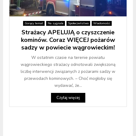
Gorący temat
Na sygnale
Społeczeństwo
Wiadomości
Strażacy APELUJĄ o czyszczenie
kominów. Coraz WIĘCEJ pożarów
sadzy w powiecie wągrowieckim!
W ostatnim czasie na terenie powiatu
wągrowieckiego strażacy odnotowali zwiększoną
liczbę interwencji związanych z pożarami sadzy w
przewodach kominowych. – Choć mogłoby się
wydawać, że...
Czytaj więcej