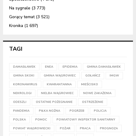
Na sygnale
(3 773)
Gorący temat
(3 521)
Kronika
(1 697)
TAGI
DAMASŁAWEK
ENEA
EPIDEMIA
GMINA DAMASŁAWEK
GMINA SKOKI
GMINA WĄGROWIEC
GOŁAŃCZ
IMGW
KORONAWIRUS
KWARANTANNA
MIEŚCISKO
NEKROLOGI
NIELBA WĄGROWIEC
NOWE ZAKAŻENIA
ODESZLI
OSTATNIE POŻEGNANIE
OSTRZEŻENIE
PANDEMIA
PIŁKA NOŻNA
POGRZEB
POLICJA
POLSKA
POMOC
POWIATOWY INSPEKTOR SANITARNY
POWIAT WĄGROWIECKI
POŻAR
PRACA
PROGNOZA