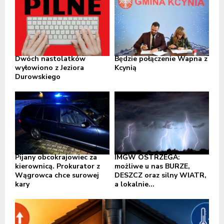
Dwóch nastolatków
Będzie połączenie Wapna z
wyłowiono z Jeziora
Kcynią
Durowskiego
Pijany obcokrajowiec za
IMGW OSTRZEGA:
kierownicą. Prokurator z
możliwe u nas BURZE,
Wągrowca chce surowej
DESZCZ oraz silny WIATR,
kary
a lokalnie...