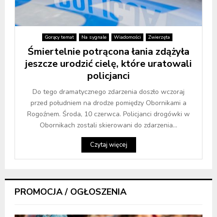
Gorący temat
Na sygnale
Wiadomości
Zwierzęta
Śmiertelnie potrącona łania zdążyła
jeszcze urodzić cielę, które uratowali
policjanci
Do tego dramatycznego zdarzenia doszło wczoraj
przed południem na drodze pomiędzy Obornikami a
Rogoźnem. Środa, 10 czerwca. Policjanci drogówki w
Obornikach zostali skierowani do zdarzenia...
Czytaj więcej
PROMOCJA / OGŁOSZENIA