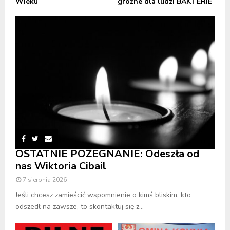
Wieku
groźne dla ludzi BAKTERIE
OSTATNIE POŻEGNANIE: Odeszła od
nas Wiktoria Cibail
7 sierpnia 2026
Jeśli chcesz zamieścić wspomnienie o kimś bliskim, kto
odszedł na zawsze, to skontaktuj się z...