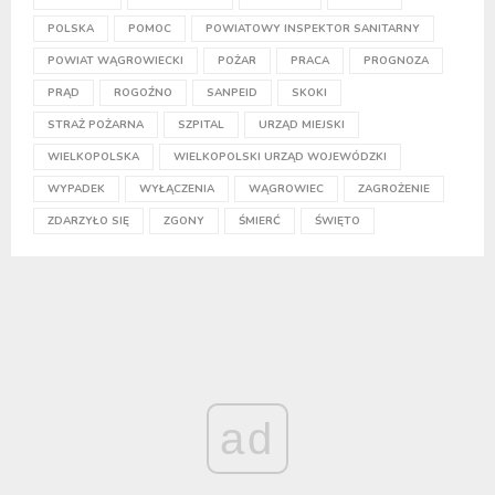
POLSKA
POMOC
POWIATOWY INSPEKTOR SANITARNY
POWIAT WĄGROWIECKI
POŻAR
PRACA
PROGNOZA
PRĄD
ROGOŹNO
SANPEID
SKOKI
STRAŻ POŻARNA
SZPITAL
URZĄD MIEJSKI
WIELKOPOLSKA
WIELKOPOLSKI URZĄD WOJEWÓDZKI
WYPADEK
WYŁĄCZENIA
WĄGROWIEC
ZAGROŻENIE
ZDARZYŁO SIĘ
ZGONY
ŚMIERĆ
ŚWIĘTO
ad