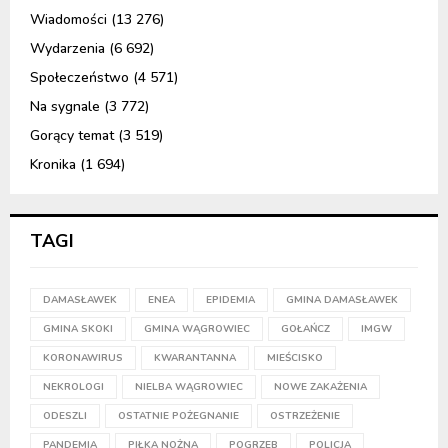
Wiadomości
(13 276)
Wydarzenia
(6 692)
Społeczeństwo
(4 571)
Na sygnale
(3 772)
Gorący temat
(3 519)
Kronika
(1 694)
TAGI
DAMASŁAWEK
ENEA
EPIDEMIA
GMINA DAMASŁAWEK
GMINA SKOKI
GMINA WĄGROWIEC
GOŁAŃCZ
IMGW
KORONAWIRUS
KWARANTANNA
MIEŚCISKO
NEKROLOGI
NIELBA WĄGROWIEC
NOWE ZAKAŻENIA
ODESZLI
OSTATNIE POŻEGNANIE
OSTRZEŻENIE
PANDEMIA
PIŁKA NOŻNA
POGRZEB
POLICJA