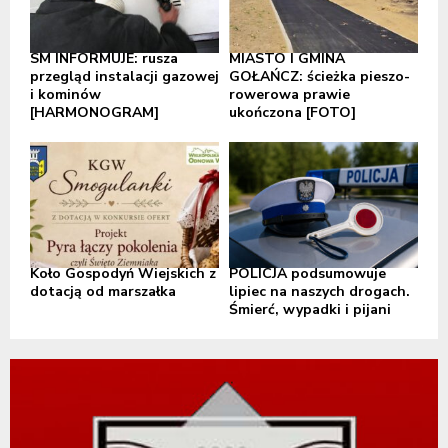
SM INFORMUJE: rusza
MIASTO I GMINA
przegląd instalacji gazowej
GOŁAŃCZ: ścieżka pieszo-
i kominów
rowerowa prawie
[HARMONOGRAM]
ukończona [FOTO]
Koło Gospodyń Wiejskich z
POLICJA podsumowuje
dotacją od marszałka
lipiec na naszych drogach.
Śmierć, wypadki i pijani