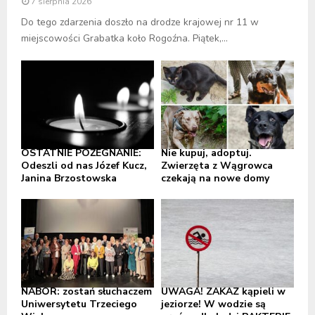
7 sierpnia 2026
Do tego zdarzenia doszło na drodze krajowej nr 11 w
miejscowości Grabatka koło Rogoźna. Piątek,...
OSTATNIE POŻEGNANIE:
Nie kupuj, adoptuj.
Odeszli od nas Józef Kucz,
Zwierzęta z Wągrowca
Janina Brzostowska
czekają na nowe domy
NABÓR: zostań słuchaczem
UWAGA! ZAKAZ kąpieli w
Uniwersytetu Trzeciego
jeziorze! W wodzie są