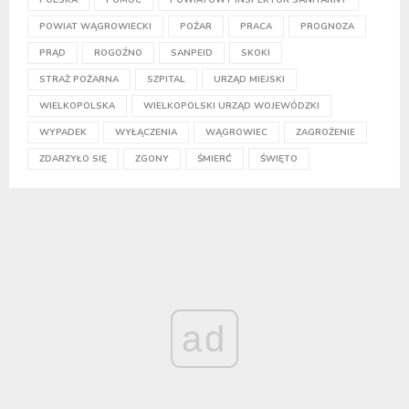
POWIAT WĄGROWIECKI
POŻAR
PRACA
PROGNOZA
PRĄD
ROGOŹNO
SANPEID
SKOKI
STRAŻ POŻARNA
SZPITAL
URZĄD MIEJSKI
WIELKOPOLSKA
WIELKOPOLSKI URZĄD WOJEWÓDZKI
WYPADEK
WYŁĄCZENIA
WĄGROWIEC
ZAGROŻENIE
ZDARZYŁO SIĘ
ZGONY
ŚMIERĆ
ŚWIĘTO
ad