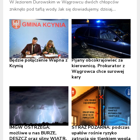
W Jeziorem Durowskim w Wągrowcu dwóch chłopców
zniknęło pod taflą wody. Jak się dowiadujemy, dzisiaj,...
Będzie połączenie Wapna z
Pijany obcokrajowiec za
Kcynią
kierownicą. Prokurator z
Wągrowca chce surowej
kary
IMGW OSTRZEGA:
STRAŻ POŻARNA: podczas
możliwe u nas BURZE,
upałów rośnie ryzyko
DESZCZ oraz silny WIATR,
zatrucia się tlenkiem węgla