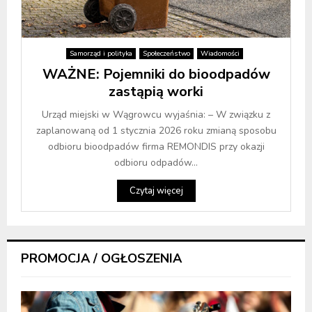
Samorząd i polityka
Społeczeństwo
Wiadomości
WAŻNE: Pojemniki do bioodpadów
zastąpią worki
Urząd miejski w Wągrowcu wyjaśnia: – W związku z
zaplanowaną od 1 stycznia 2026 roku zmianą sposobu
odbioru bioodpadów firma REMONDIS przy okazji
odbioru odpadów...
Czytaj więcej
PROMOCJA / OGŁOSZENIA