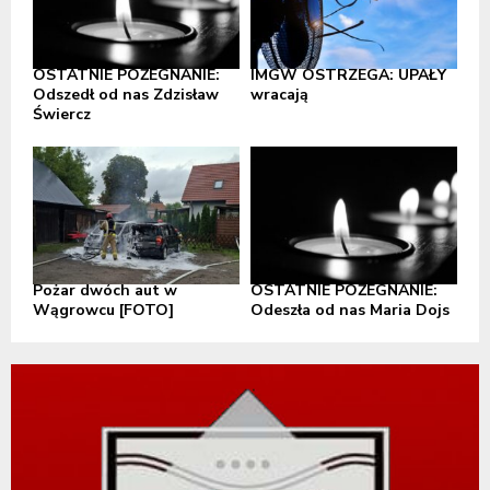
OSTATNIE POŻEGNANIE:
IMGW OSTRZEGA: UPAŁY
Odszedł od nas Zdzisław
wracają
Świercz
Pożar dwóch aut w
OSTATNIE POŻEGNANIE:
Wągrowcu [FOTO]
Odeszła od nas Maria Dojs