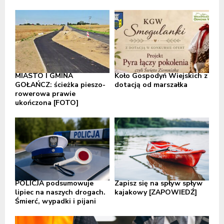
MIASTO I GMINA
Koło Gospodyń Wiejskich z
GOŁAŃCZ: ścieżka pieszo-
dotacją od marszałka
rowerowa prawie
ukończona [FOTO]
POLICJA podsumowuje
Zapisz się na spływ spływ
lipiec na naszych drogach.
kajakowy [ZAPOWIEDŹ]
Śmierć, wypadki i pijani