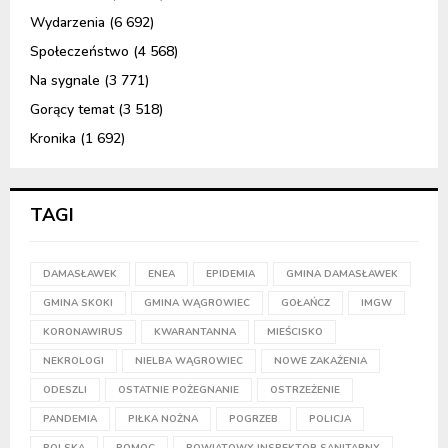
Wydarzenia
(6 692)
Społeczeństwo
(4 568)
Na sygnale
(3 771)
Gorący temat
(3 518)
Kronika
(1 692)
TAGI
DAMASŁAWEK
ENEA
EPIDEMIA
GMINA DAMASŁAWEK
GMINA SKOKI
GMINA WĄGROWIEC
GOŁAŃCZ
IMGW
KORONAWIRUS
KWARANTANNA
MIEŚCISKO
NEKROLOGI
NIELBA WĄGROWIEC
NOWE ZAKAŻENIA
ODESZLI
OSTATNIE POŻEGNANIE
OSTRZEŻENIE
PANDEMIA
PIŁKA NOŻNA
POGRZEB
POLICJA
POLSKA
POMOC
POWIATOWY INSPEKTOR SANITARNY