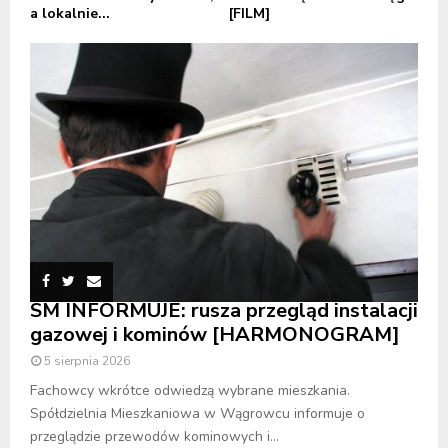
a lokalnie...
[FILM]
SM INFORMUJE: rusza przegląd instalacji
gazowej i kominów [HARMONOGRAM]
5 sierpnia 2026
Fachowcy wkrótce odwiedzą wybrane mieszkania.
Spółdzielnia Mieszkaniowa w Wągrowcu informuje o
przeglądzie przewodów kominowych i...