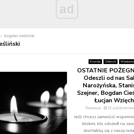
ad
bogdan cieśliński
eśliński
Kronika
Odeszli
Wiadomoś
OSTATNIE POŻEGN
Odeszli od nas Sa
Narożyńska, Stani
Szejner, Bogdan Cieś
Łucjan Wzięch
Redakcja
21 październik
Jeśli chcesz zamieścić wspomni
bliskim, kto odszedł na zaw
skontaktuj się z naszą redak