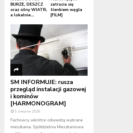
BURZE, DESZCZ
zatrucia się
oraz silny WIATR,
tlenkiem węgla
a lokalnie...
[FILM]
SM INFORMUJE: rusza
przegląd instalacji gazowej
i kominów
[HARMONOGRAM]
5 sierpnia 2026
Fachowcy wkrótce odwiedzą wybrane
mieszkania. Spółdzielnia Mieszkaniowa