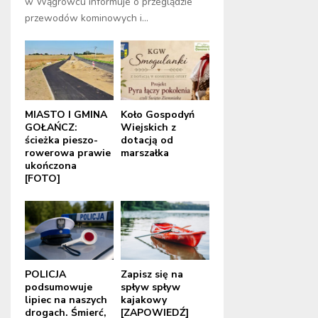
w Wągrowcu informuje o przeglądzie
przewodów kominowych i...
MIASTO I GMINA
Koło Gospodyń
GOŁAŃCZ:
Wiejskich z
ścieżka pieszo-
dotacją od
rowerowa prawie
marszałka
ukończona
[FOTO]
POLICJA
Zapisz się na
podsumowuje
spływ spływ
lipiec na naszych
kajakowy
drogach. Śmierć,
[ZAPOWIEDŹ]