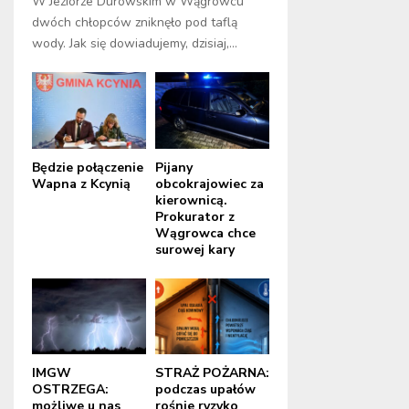
W Jeziorze Durowskim w Wągrowcu
dwóch chłopców zniknęło pod taflą
wody. Jak się dowiadujemy, dzisiaj,...
Będzie połączenie
Pijany
Wapna z Kcynią
obcokrajowiec za
kierownicą.
Prokurator z
Wągrowca chce
surowej kary
IMGW
STRAŻ POŻARNA:
OSTRZEGA:
podczas upałów
możliwe u nas
rośnie ryzyko