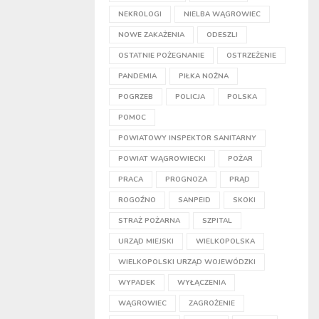
NEKROLOGI
NIELBA WĄGROWIEC
NOWE ZAKAŻENIA
ODESZLI
OSTATNIE POŻEGNANIE
OSTRZEŻENIE
PANDEMIA
PIŁKA NOŻNA
POGRZEB
POLICJA
POLSKA
POMOC
POWIATOWY INSPEKTOR SANITARNY
POWIAT WĄGROWIECKI
POŻAR
PRACA
PROGNOZA
PRĄD
ROGOŹNO
SANPEID
SKOKI
STRAŻ POŻARNA
SZPITAL
URZĄD MIEJSKI
WIELKOPOLSKA
WIELKOPOLSKI URZĄD WOJEWÓDZKI
WYPADEK
WYŁĄCZENIA
WĄGROWIEC
ZAGROŻENIE