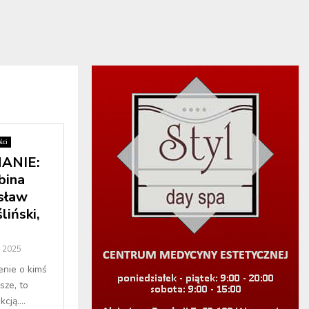
ci
ANIE:
bina
sław
liński,
a 2025
enie o kimś
sze, to
cją....