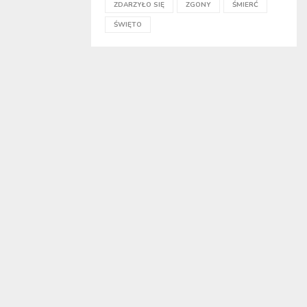
ZDARZYŁO SIĘ
ZGONY
ŚMIERĆ
ŚWIĘTO