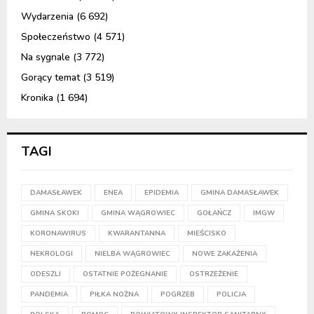
Wydarzenia
(6 692)
Społeczeństwo
(4 571)
Na sygnale
(3 772)
Gorący temat
(3 519)
Kronika
(1 694)
TAGI
DAMASŁAWEK
ENEA
EPIDEMIA
GMINA DAMASŁAWEK
GMINA SKOKI
GMINA WĄGROWIEC
GOŁAŃCZ
IMGW
KORONAWIRUS
KWARANTANNA
MIEŚCISKO
NEKROLOGI
NIELBA WĄGROWIEC
NOWE ZAKAŻENIA
ODESZLI
OSTATNIE POŻEGNANIE
OSTRZEŻENIE
PANDEMIA
PIŁKA NOŻNA
POGRZEB
POLICJA