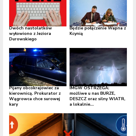
Dwóch nastolatków
Będzie połączenie Wapna z
wyłowiono z Jeziora
Kcynią
Durowskiego
Pijany obcokrajowiec za
IMGW OSTRZEGA:
kierownicą. Prokurator z
możliwe u nas BURZE,
Wągrowca chce surowej
DESZCZ oraz silny WIATR,
kary
a lokalnie...