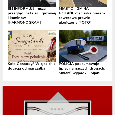
SM INFORMUJE: rusza
MIASTO I GMINA
przegląd instalacji gazowej
GOŁAŃCZ: ścieżka pieszo-
i kominów
rowerowa prawie
[HARMONOGRAM]
ukończona [FOTO]
Koło Gospodyń Wiejskich z
POLICJA podsumowuje
dotacją od marszałka
lipiec na naszych drogach.
Śmierć, wypadki i pijani