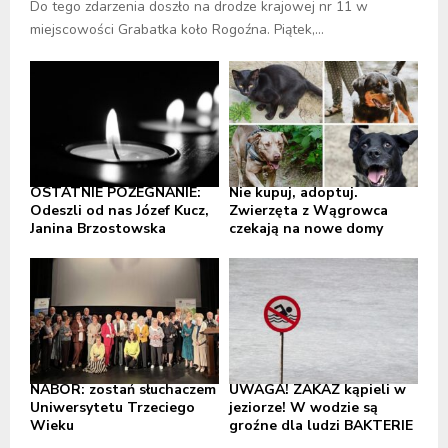
Do tego zdarzenia doszło na drodze krajowej nr 11 w
miejscowości Grabatka koło Rogoźna. Piątek,...
OSTATNIE POŻEGNANIE:
Nie kupuj, adoptuj.
Odeszli od nas Józef Kucz,
Zwierzęta z Wągrowca
Janina Brzostowska
czekają na nowe domy
NABÓR: zostań słuchaczem
UWAGA! ZAKAZ kąpieli w
Uniwersytetu Trzeciego
jeziorze! W wodzie są
Wieku
groźne dla ludzi BAKTERIE