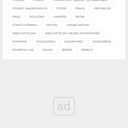
POLSKA
POMOC
POWIATOWY INSPEKTOR SANITARNY
POWIAT WĄGROWIECKI
POŻAR
PRACA
PROGNOZA
PRĄD
ROGOŹNO
SANPEID
SKOKI
STRAŻ POŻARNA
SZPITAL
URZĄD MIEJSKI
WIELKOPOLSKA
WIELKOPOLSKI URZĄD WOJEWÓDZKI
WYPADEK
WYŁĄCZENIA
WĄGROWIEC
ZAGROŻENIE
ZDARZYŁO SIĘ
ZGONY
ŚMIERĆ
ŚWIĘTO
ad