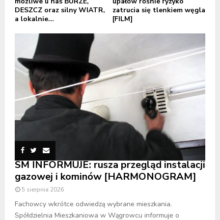
możliwe u nas BURZE,
upałów rośnie ryzyko
DESZCZ oraz silny WIATR,
zatrucia się tlenkiem węgla
a lokalnie...
[FILM]
SM INFORMUJE: rusza przegląd instalacji
gazowej i kominów [HARMONOGRAM]
5 sierpnia 2026
Fachowcy wkrótce odwiedzą wybrane mieszkania.
Spółdzielnia Mieszkaniowa w Wągrowcu informuje o