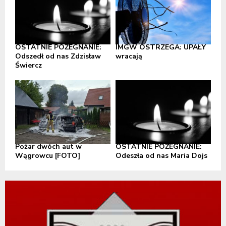
OSTATNIE POŻEGNANIE:
IMGW OSTRZEGA: UPAŁY
Odszedł od nas Zdzisław
wracają
Świercz
Pożar dwóch aut w
OSTATNIE POŻEGNANIE:
Wągrowcu [FOTO]
Odeszła od nas Maria Dojs