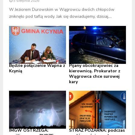
5 sierpnia 2026
W Jeziorem Durowskim w Wągrowcu dwóch chłopców
zniknęło pod taflą wody. Jak się dowiadujemy, dzisiaj,...
Będzie połączenie Wapna z
Pijany obcokrajowiec za
Kcynią
kierownicą. Prokurator z
Wągrowca chce surowej
kary
IMGW OSTRZEGA:
STRAŻ POŻARNA: podczas