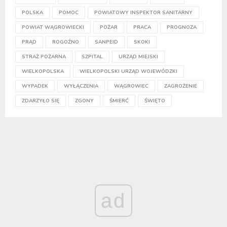
POLSKA
POMOC
POWIATOWY INSPEKTOR SANITARNY
POWIAT WĄGROWIECKI
POŻAR
PRACA
PROGNOZA
PRĄD
ROGOŹNO
SANPEID
SKOKI
STRAŻ POŻARNA
SZPITAL
URZĄD MIEJSKI
WIELKOPOLSKA
WIELKOPOLSKI URZĄD WOJEWÓDZKI
WYPADEK
WYŁĄCZENIA
WĄGROWIEC
ZAGROŻENIE
ZDARZYŁO SIĘ
ZGONY
ŚMIERĆ
ŚWIĘTO
ad