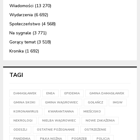
Wiadomości
(13 270)
Wydarzenia
(6 692)
Społeczeństwo
(4 568)
Na sygnale
(3 771)
Gorący temat
(3 518)
Kronika
(1 692)
TAGI
DAMASŁAWEK
ENEA
EPIDEMIA
GMINA DAMASŁAWEK
GMINA SKOKI
GMINA WĄGROWIEC
GOŁAŃCZ
IMGW
KORONAWIRUS
KWARANTANNA
MIEŚCISKO
NEKROLOGI
NIELBA WĄGROWIEC
NOWE ZAKAŻENIA
ODESZLI
OSTATNIE POŻEGNANIE
OSTRZEŻENIE
PANDEMIA
PIŁKA NOŻNA
POGRZEB
POLICJA