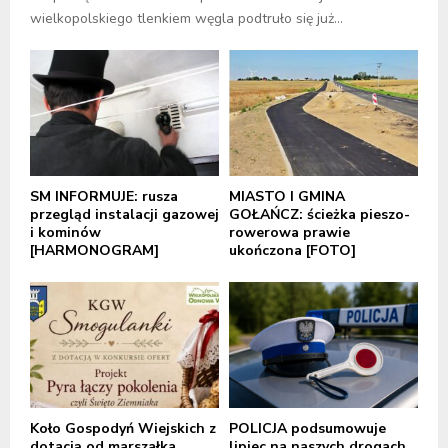
wielkopolskiego tlenkiem węgla podtruło się już...
SM INFORMUJE: rusza
MIASTO I GMINA
przegląd instalacji gazowej
GOŁAŃCZ: ścieżka pieszo-
i kominów
rowerowa prawie
[HARMONOGRAM]
ukończona [FOTO]
Koło Gospodyń Wiejskich z
POLICJA podsumowuje
dotacją od marszałka
lipiec na naszych drogach.