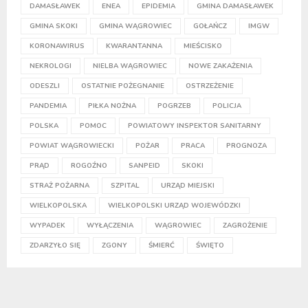
DAMASŁAWEK
ENEA
EPIDEMIA
GMINA DAMASŁAWEK
GMINA SKOKI
GMINA WĄGROWIEC
GOŁAŃCZ
IMGW
KORONAWIRUS
KWARANTANNA
MIEŚCISKO
NEKROLOGI
NIELBA WĄGROWIEC
NOWE ZAKAŻENIA
ODESZLI
OSTATNIE POŻEGNANIE
OSTRZEŻENIE
PANDEMIA
PIŁKA NOŻNA
POGRZEB
POLICJA
POLSKA
POMOC
POWIATOWY INSPEKTOR SANITARNY
POWIAT WĄGROWIECKI
POŻAR
PRACA
PROGNOZA
PRĄD
ROGOŹNO
SANPEID
SKOKI
STRAŻ POŻARNA
SZPITAL
URZĄD MIEJSKI
WIELKOPOLSKA
WIELKOPOLSKI URZĄD WOJEWÓDZKI
WYPADEK
WYŁĄCZENIA
WĄGROWIEC
ZAGROŻENIE
ZDARZYŁO SIĘ
ZGONY
ŚMIERĆ
ŚWIĘTO