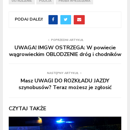
OSTRZEŻENIE
POLICJA
PRÓBA WYŁUDZENIA
PODAJ DALEJ!
POPRZEDNI ARTYKUŁ
UWAGA! IMGW OSTRZEGA: W powiecie
wągrowieckim OBLODZENIE dróg i chodników
NASTĘPNY ARTYKUŁ
Masz UWAGI DO ROZKŁADU JAZDY
szynobusów? Teraz możesz je zgłosić
CZYTAJ TAKŻE