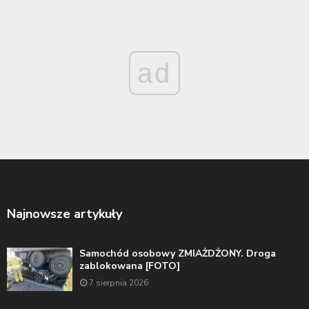
ad
Najnowsze artykuły
Samochód osobowy ZMIAŻDŻONY. Droga
zablokowana [FOTO]
7 sierpnia 2026