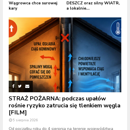
Wągrowca chce surowej
DESZCZ oraz silny WIATR,
kary
a lokalnie...
STRAŻ POŻARNA: podczas upałów
rośnie ryzyko zatrucia się tlenkiem węgla
[FILM]
5 sierpnia 2026
Od początku roku do 4 sierpnia na terenie województwa