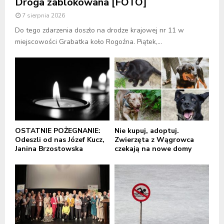
Droga zablokowana [FOTO]
7 sierpnia 2026
Do tego zdarzenia doszło na drodze krajowej nr 11 w
miejscowości Grabatka koło Rogoźna. Piątek,...
OSTATNIE POŻEGNANIE:
Nie kupuj, adoptuj.
Odeszli od nas Józef Kucz,
Zwierzęta z Wągrowca
Janina Brzostowska
czekają na nowe domy