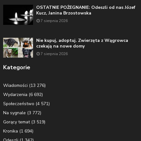
OSTATNIE POŻEGNANIE: Odeszli od nas Józef
Kucz, Janina Brzostowska
7 sierpnia 2026
Nie kupuj, adoptuj. Zwierzęta z Wągrowca
czekają na nowe domy
7 sierpnia 2026
Kategorie
Wiadomości
(13 276)
Wydarzenia
(6 692)
Społeczeństwo
(4 571)
Na sygnale
(3 772)
Gorący temat
(3 519)
Kronika
(1 694)
Odeszli
(1 342)