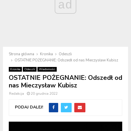
ad
Strona główna
Kronika
Odeszli
OSTATNIE POŻEGNANIE: Odszedł od nas Mieczysław Kubisz
Kronika
Odeszli
Wiadomości
OSTATNIE POŻEGNANIE: Odszedł od
nas Mieczysław Kubisz
Redakcja
20 grudnia 2022
PODAJ DALEJ!