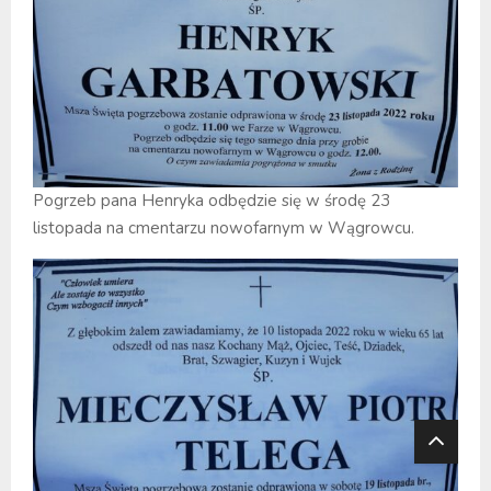
Pogrzeb pana Henryka odbędzie się w środę 23
listopada na cmentarzu nowofarnym w Wągrowcu.